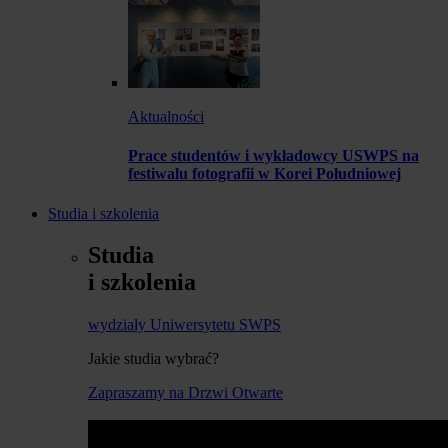
Aktualności
Prace studentów i wykładowcy USWPS na
festiwalu fotografii w Korei Południowej
Studia i szkolenia
Studia
i szkolenia
wydziały Uniwersytetu SWPS
Jakie studia wybrać?
Zapraszamy na Drzwi Otwarte