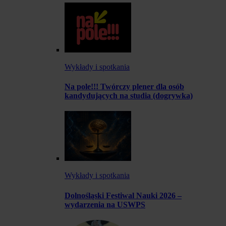
Wykłady i spotkania
Na pole!!! Twórczy plener dla osób
kandydujących na studia (dogrywka)
Wykłady i spotkania
Dolnośląski Festiwal Nauki 2026 –
wydarzenia na USWPS