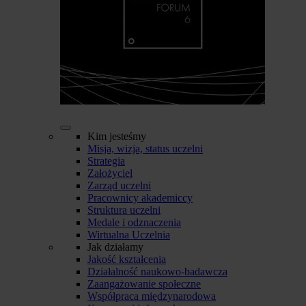
Kim jesteśmy
Misja, wizja, status uczelni
Strategia
Założyciel
Zarząd uczelni
Pracownicy akademiccy
Struktura uczelni
Medale i odznaczenia
Wirtualna Uczelnia
Jak działamy
Jakość kształcenia
Działalność naukowo-badawcza
Zaangażowanie społeczne
Współpraca międzynarodowa