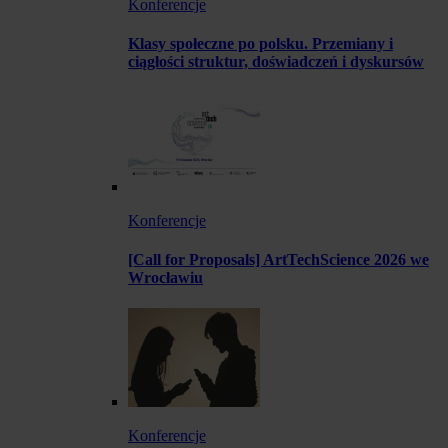
Konferencje
Klasy społeczne po polsku. Przemiany i
ciągłości struktur, doświadczeń i dyskursów
Konferencje
[Call for Proposals] ArtTechScience 2026 we
Wrocławiu
Konferencje