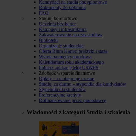
Kandydaci na studia podyplomowe
Dokumenty do pobrania
FAQ
Studiuj komfortowo
Uczelnia bez barier
Kampusy i infrastruktura
Zakwaterowanie na czas studiów
Biblioteki
Organizacje studenckie
Oferta Biura Karier: praktyki i staże
Wymiana międzynarodowa
Kalendarium roku akademickiego
Pobierz aplikację Mój USWPS
Zdobądź wsparcie finansowe
Opłaty – co obejmuje czesne
Studiuj za darmo – stypendia dla kandydatów
Stypendia dla studentów
Preferencyjne kredyty
Dofinansowanie przez pracodawcę
Wiadomości z kategorii
Studia i szkolenia