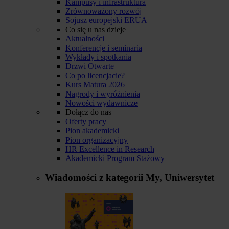
Kampusy i infrastruktura
Zrównoważony rozwój
Sojusz europejski ERUA
Co się u nas dzieje
Aktualności
Konferencje i seminaria
Wykłady i spotkania
Drzwi Otwarte
Co po licencjacie?
Kurs Matura 2026
Nagrody i wyróżnienia
Nowości wydawnicze
Dołącz do nas
Oferty pracy
Pion akademicki
Pion organizacyjny
HR Excellence in Research
Akademicki Program Stażowy
Wiadomości z kategorii
My, Uniwersytet