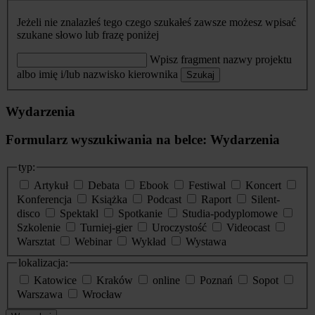
Jeżeli nie znalazłeś tego czego szukałeś zawsze możesz wpisać
szukane słowo lub frazę poniżej
Wpisz fragment nazwy projektu
albo imię i/lub nazwisko kierownika
Szukaj
Wydarzenia
Formularz wyszukiwania na belce: Wydarzenia
typ:
Artykuł
Debata
Ebook
Festiwal
Koncert
Konferencja
Książka
Podcast
Raport
Silent-
disco
Spektakl
Spotkanie
Studia-podyplomowe
Szkolenie
Turniej-gier
Uroczystość
Videocast
Warsztat
Webinar
Wykład
Wystawa
lokalizacja:
Katowice
Kraków
online
Poznań
Sopot
Warszawa
Wrocław