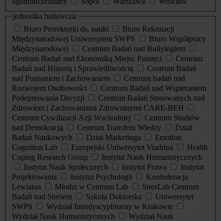
ogólnouczelniany
Sopot
Warszawa
Wrocław
jednostka badawcza:
Biuro Prorektorki ds. nauki
Biuro Rekrutacji
Międzynarodowej Uniwersytetu SWPS
Biuro Współpracy
Międzynarodowej
Centrum Badań nad Bullyingiem
Centrum Badań nad Ekonomiką Miejsc Pamięci
Centrum
Badań nad Historią i Sprawiedliwością
Centrum Badań
nad Poznaniem i Zachowaniem
Centrum badań nad
Rozwojem Osobowości
Centrum Badań nad Wspieraniem
Podejmowania Decyzji
Centrum Badań Stosowanych nad
Zdrowiem i Zachowaniami Zdrowotnymi CARE-BEH
Centrum Cywilizacji Azji Wschodniej
Centrum Studiów
nad Demokracją
Centrum Transferu Wiedzy
Dział
Badań Naukowych
Dział Marketingu
Emotion
Cognition Lab
Europejski Uniwersytet Viadrina
Health
Coping Research Group
Instytut Nauk Humanistycznych
Instytut Nauk Społecznych
Instytut Prawa
Instytut
Projektowania
Instytut Psychologii
Konfederacja
Lewiatan
Młodzi w Centrum Lab
StresLab Centrum
Badań nad Stresem
Szkoła Doktorska
Uniwersytet
SWPS
Wydział Interdyscyplinarny w Krakowie
Wydział Nauk Humanistycznych
Wydział Nauk