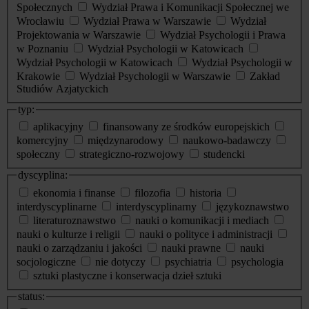
Społecznych
Wydział Prawa i Komunikacji Społecznej we
Wrocławiu
Wydział Prawa w Warszawie
Wydział
Projektowania w Warszawie
Wydział Psychologii i Prawa
w Poznaniu
Wydział Psychologii w Katowicach
Wydział Psychologii w Katowicach
Wydział Psychologii w
Krakowie
Wydział Psychologii w Warszawie
Zakład
Studiów Azjatyckich
typ:
aplikacyjny
finansowany ze środków europejskich
komercyjny
międzynarodowy
naukowo-badawczy
społeczny
strategiczno-rozwojowy
studencki
dyscyplina:
ekonomia i finanse
filozofia
historia
interdyscyplinarne
interdyscyplinarny
językoznawstwo
literaturoznawstwo
nauki o komunikacji i mediach
nauki o kulturze i religii
nauki o polityce i administracji
nauki o zarządzaniu i jakości
nauki prawne
nauki
socjologiczne
nie dotyczy
psychiatria
psychologia
sztuki plastyczne i konserwacja dzieł sztuki
status: