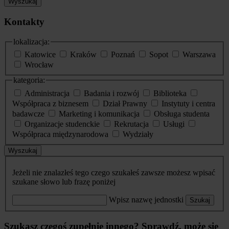
Wyszukaj
Kontakty
lokalizacja:
Katowice
Kraków
Poznań
Sopot
Warszawa
Wrocław
kategoria:
Administracja
Badania i rozwój
Biblioteka
Współpraca z biznesem
Dział Prawny
Instytuty i centra
badawcze
Marketing i komunikacja
Obsługa studenta
Organizacje studenckie
Rekrutacja
Usługi
Współpraca międzynarodowa
Wydziały
Wyszukaj
Jeżeli nie znalazłeś tego czego szukałeś zawsze możesz wpisać
szukane słowo lub frazę poniżej
Wpisz nazwę jednostki
Szukaj
Szukasz czegoś zupełnie innego? Sprawdź, może się