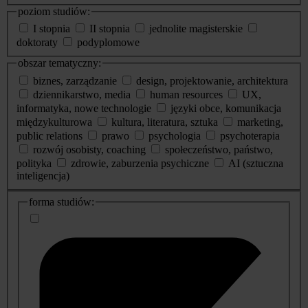
poziom studiów:
I stopnia
II stopnia
jednolite magisterskie
doktoraty
podyplomowe
obszar tematyczny:
biznes, zarządzanie
design, projektowanie, architektura
dziennikarstwo, media
human resources
UX,
informatyka, nowe technologie
języki obce, komunikacja
międzykulturowa
kultura, literatura, sztuka
marketing,
public relations
prawo
psychologia
psychoterapia
rozwój osobisty, coaching
społeczeństwo, państwo,
polityka
zdrowie, zaburzenia psychiczne
AI (sztuczna
inteligencja)
dodatkowe
forma studiów:
informacje
o
studiach