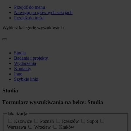
Przejdź do menu
Nawiguj po głównych sekcjach
Przejdź do treści
Wybierz kategorię wyszukiwania
Studia
Badania i projekty
Wydarzenia
Kontakty
Inne
Szybkie linki
Studia
Formularz wyszukiwania na belce: Studia
lokalizacja:
Katowice
Poznań
Rzeszów
Sopot
Warszawa
Wrocław
Kraków