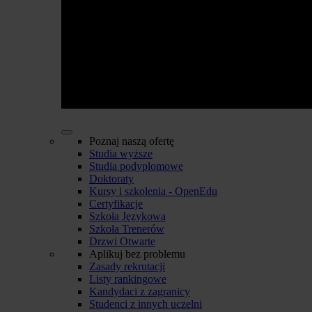
Poznaj naszą ofertę
Studia wyższe
Studia podyplomowe
Doktoraty
Kursy i szkolenia - OpenEdu
Certyfikacje
Szkoła Językowa
Szkoła Trenerów
Drzwi Otwarte
Aplikuj bez problemu
Zasady rekrutacji
Listy rankingowe
Kandydaci z zagranicy
Studenci z innych uczelni