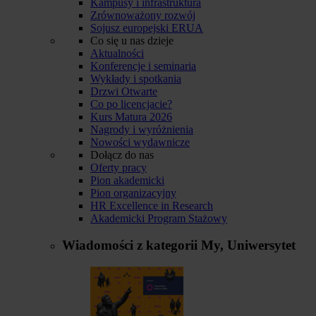
Kampusy i infrastruktura
Zrównoważony rozwój
Sojusz europejski ERUA
Co się u nas dzieje
Aktualności
Konferencje i seminaria
Wykłady i spotkania
Drzwi Otwarte
Co po licencjacie?
Kurs Matura 2026
Nagrody i wyróżnienia
Nowości wydawnicze
Dołącz do nas
Oferty pracy
Pion akademicki
Pion organizacyjny
HR Excellence in Research
Akademicki Program Stażowy
Wiadomości z kategorii
My, Uniwersytet