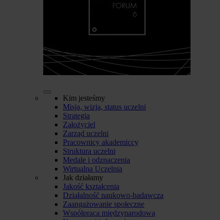
Kim jesteśmy
Misja, wizja, status uczelni
Strategia
Założyciel
Zarząd uczelni
Pracownicy akademiccy
Struktura uczelni
Medale i odznaczenia
Wirtualna Uczelnia
Jak działamy
Jakość kształcenia
Działalność naukowo-badawcza
Zaangażowanie społeczne
Współpraca międzynarodowa