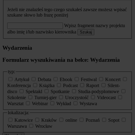
Jeżeli nie znalazłeś tego czego szukałeś zawsze możesz wpisać
szukane słowo lub frazę poniżej
Wpisz fragment nazwy projektu
albo imię i/lub nazwisko kierownika
Szukaj
Wydarzenia
Formularz wyszukiwania na belce: Wydarzenia
typ:
Artykuł
Debata
Ebook
Festiwal
Koncert
Konferencja
Książka
Podcast
Raport
Silent-
disco
Spektakl
Spotkanie
Studia-podyplomowe
Szkolenie
Turniej-gier
Uroczystość
Videocast
Warsztat
Webinar
Wykład
Wystawa
lokalizacja:
Katowice
Kraków
online
Poznań
Sopot
Warszawa
Wrocław