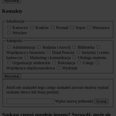
Wyszukaj
Kontakty
lokalizacja:
Katowice
Kraków
Poznań
Sopot
Warszawa
Wrocław
kategoria:
Administracja
Badania i rozwój
Biblioteka
Współpraca z biznesem
Dział Prawny
Instytuty i centra
badawcze
Marketing i komunikacja
Obsługa studenta
Organizacje studenckie
Rekrutacja
Usługi
Współpraca międzynarodowa
Wydziały
Wyszukaj
Jeżeli nie znalazłeś tego czego szukałeś zawsze możesz wpisać
szukane słowo lub frazę poniżej
Wpisz nazwę jednostki
Szukaj
Szukasz czegoś zupełnie innego? Sprawdź, może się