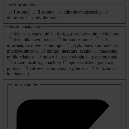
poziom studiów:
I stopnia
II stopnia
jednolite magisterskie
doktoraty
podyplomowe
obszar tematyczny:
biznes, zarządzanie
design, projektowanie, architektura
dziennikarstwo, media
human resources
UX,
informatyka, nowe technologie
języki obce, komunikacja
międzykulturowa
kultura, literatura, sztuka
marketing,
public relations
prawo
psychologia
psychoterapia
rozwój osobisty, coaching
społeczeństwo, państwo,
polityka
zdrowie, zaburzenia psychiczne
AI (sztuczna
inteligencja)
dodatkowe
forma studiów:
informacje
o
studiach