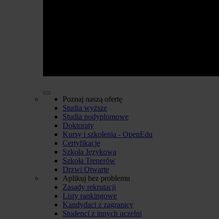
Poznaj naszą ofertę
Studia wyższe
Studia podyplomowe
Doktoraty
Kursy i szkolenia - OpenEdu
Certyfikacje
Szkoła Językowa
Szkoła Trenerów
Drzwi Otwarte
Aplikuj bez problemu
Zasady rekrutacji
Listy rankingowe
Kandydaci z zagranicy
Studenci z innych uczelni