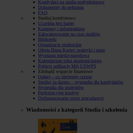
Kandydaci na studia podyplomowe
Dokumenty do pobrania
FAQ
Studiuj komfortowo
Uczelnia bez barier
Kampusy i infrastruktura
Zakwaterowanie na czas studiów
Biblioteki
Organizacje studenckie
Oferta Biura Karier: praktyki i staże
Wymiana międzynarodowa
Kalendarium roku akademickiego
Pobierz aplikację Mój USWPS
Zdobądź wsparcie finansowe
Opłaty – co obejmuje czesne
Studiuj za darmo – stypendia dla kandydatów
Stypendia dla studentów
Preferencyjne kredyty
Dofinansowanie przez pracodawcę
Wiadomości z kategorii
Studia i szkolenia