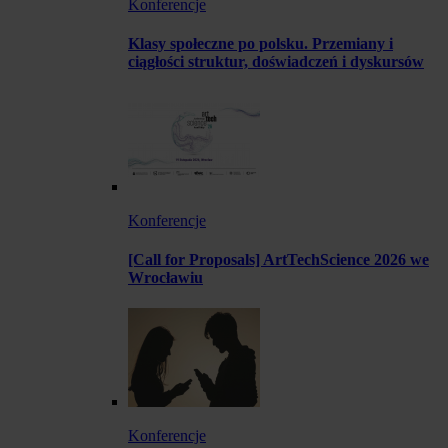
Konferencje
Klasy społeczne po polsku. Przemiany i
ciągłości struktur, doświadczeń i dyskursów
Konferencje
[Call for Proposals] ArtTechScience 2026 we
Wrocławiu
Konferencje