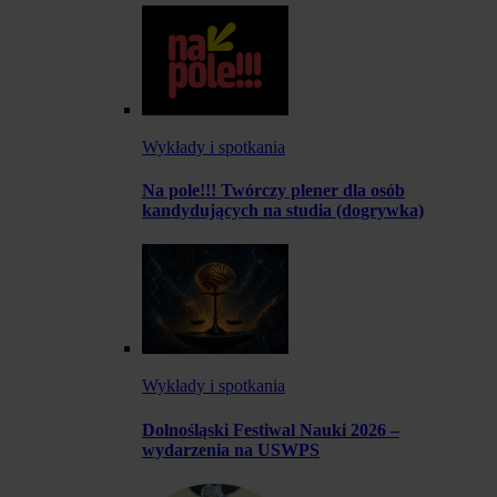
Wykłady i spotkania
Na pole!!! Twórczy plener dla osób
kandydujących na studia (dogrywka)
Wykłady i spotkania
Dolnośląski Festiwal Nauki 2026 –
wydarzenia na USWPS