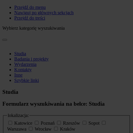
Przejdź do menu
Nawiguj po głównych sekcjach
Przejdź do treści
Wybierz kategorię wyszukiwania
Studia
Badania i projekty
Wydarzenia
Kontakty
Inne
Szybkie linki
Studia
Formularz wyszukiwania na belce: Studia
lokalizacja:
Katowice
Poznań
Rzeszów
Sopot
Warszawa
Wrocław
Kraków