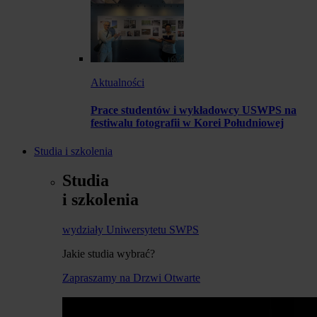
Aktualności
Prace studentów i wykładowcy USWPS na
festiwalu fotografii w Korei Południowej
Studia i szkolenia
Studia
i szkolenia
wydziały Uniwersytetu SWPS
Jakie studia wybrać?
Zapraszamy na Drzwi Otwarte