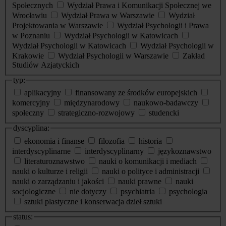
Społecznych
Wydział Prawa i Komunikacji Społecznej we
Wrocławiu
Wydział Prawa w Warszawie
Wydział
Projektowania w Warszawie
Wydział Psychologii i Prawa
w Poznaniu
Wydział Psychologii w Katowicach
Wydział Psychologii w Katowicach
Wydział Psychologii w
Krakowie
Wydział Psychologii w Warszawie
Zakład
Studiów Azjatyckich
typ:
aplikacyjny
finansowany ze środków europejskich
komercyjny
międzynarodowy
naukowo-badawczy
społeczny
strategiczno-rozwojowy
studencki
dyscyplina:
ekonomia i finanse
filozofia
historia
interdyscyplinarne
interdyscyplinarny
językoznawstwo
literaturoznawstwo
nauki o komunikacji i mediach
nauki o kulturze i religii
nauki o polityce i administracji
nauki o zarządzaniu i jakości
nauki prawne
nauki
socjologiczne
nie dotyczy
psychiatria
psychologia
sztuki plastyczne i konserwacja dzieł sztuki
status: