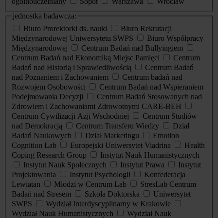
ogólnouczelniany
Sopot
Warszawa
Wrocław
jednostka badawcza:
Biuro Prorektorki ds. nauki
Biuro Rekrutacji
Międzynarodowej Uniwersytetu SWPS
Biuro Współpracy
Międzynarodowej
Centrum Badań nad Bullyingiem
Centrum Badań nad Ekonomiką Miejsc Pamięci
Centrum
Badań nad Historią i Sprawiedliwością
Centrum Badań
nad Poznaniem i Zachowaniem
Centrum badań nad
Rozwojem Osobowości
Centrum Badań nad Wspieraniem
Podejmowania Decyzji
Centrum Badań Stosowanych nad
Zdrowiem i Zachowaniami Zdrowotnymi CARE-BEH
Centrum Cywilizacji Azji Wschodniej
Centrum Studiów
nad Demokracją
Centrum Transferu Wiedzy
Dział
Badań Naukowych
Dział Marketingu
Emotion
Cognition Lab
Europejski Uniwersytet Viadrina
Health
Coping Research Group
Instytut Nauk Humanistycznych
Instytut Nauk Społecznych
Instytut Prawa
Instytut
Projektowania
Instytut Psychologii
Konfederacja
Lewiatan
Młodzi w Centrum Lab
StresLab Centrum
Badań nad Stresem
Szkoła Doktorska
Uniwersytet
SWPS
Wydział Interdyscyplinarny w Krakowie
Wydział Nauk Humanistycznych
Wydział Nauk