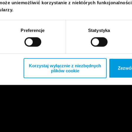
może uniemożliwić korzystanie z niektórych funkcjonalnośc
ularzy.
Preferencje
Statystyka
Korzystaj wyłącznie z niezbędnych
Zezwól
plików cookie