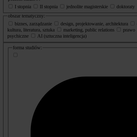
I stopnia
II stopnia
jednolite magisterskie
doktoraty
obszar tematyczny:
biznes, zarządzanie
design, projektowanie, architektura
kultura, literatura, sztuka
marketing, public relations
prawo
psychiczne
AI (sztuczna inteligencja)
dodatkowe
forma studiów:
informacje
o
studiach