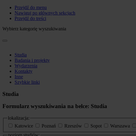
Przejdź do menu
Nawiguj po głównych sekcjach
Przejdź do treści
Wybierz kategorię wyszukiwania
Studia
Badania i projekty
Wydarzenia
Kontakty
Inne
Szybkie linki
Studia
Formularz wyszukiwania na belce: Studia
lokalizacja:
Katowice
Poznań
Rzeszów
Sopot
Warszawa
poziom studiów: