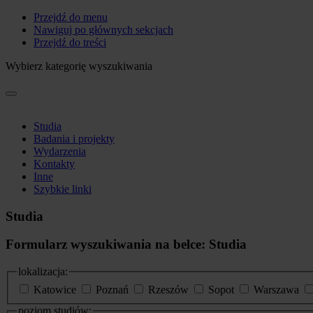
Przejdź do menu
Nawiguj po głównych sekcjach
Przejdź do treści
Wybierz kategorię wyszukiwania
Studia
Badania i projekty
Wydarzenia
Kontakty
Inne
Szybkie linki
Studia
Formularz wyszukiwania na belce: Studia
lokalizacja:
Katowice
Poznań
Rzeszów
Sopot
Warszawa
poziom studiów: