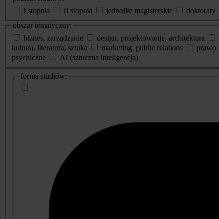
I stopnia
II stopnia
jednolite magisterskie
doktoraty
obszar tematyczny:
biznes, zarządzanie
design, projektowanie, architektura
kultura, literatura, sztuka
marketing, public relations
prawo
psychiczne
AI (sztuczna inteligencja)
dodatkowe
forma studiów:
informacje
o
studiach