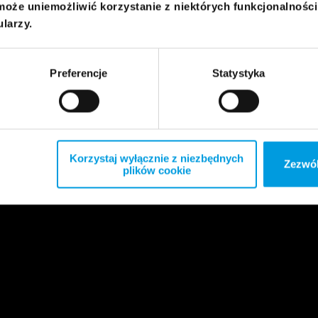
może uniemożliwić korzystanie z niektórych funkcjonalnośc
ularzy.
Preferencje
Statystyka
Korzystaj wyłącznie z niezbędnych
Zezwól
plików cookie