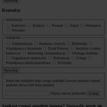
Wyszukaj
Kontakty
lokalizacja:
Katowice
Kraków
Poznań
Sopot
Warszawa
Wrocław
kategoria:
Administracja
Badania i rozwój
Biblioteka
Współpraca z biznesem
Dział Prawny
Instytuty i centra
badawcze
Marketing i komunikacja
Obsługa studenta
Organizacje studenckie
Rekrutacja
Usługi
Współpraca międzynarodowa
Wydziały
Wyszukaj
Jeżeli nie znalazłeś tego czego szukałeś zawsze możesz wpisać
szukane słowo lub frazę poniżej
Wpisz nazwę jednostki
Szukaj
Szukasz czegoś zupełnie innego? Sprawdź, może się