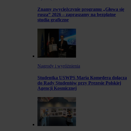
Znamy zwyciężczynie programu „Głowa się
rusza” 2026 – zapraszamy na bezpłatne
studia graficzne
Nagrody i wyróżnienia
Studentka USWPS Maria Komędera dołącza
do Rady Studentów przy Prezesie Polskiej
Agencji Kosmicznej