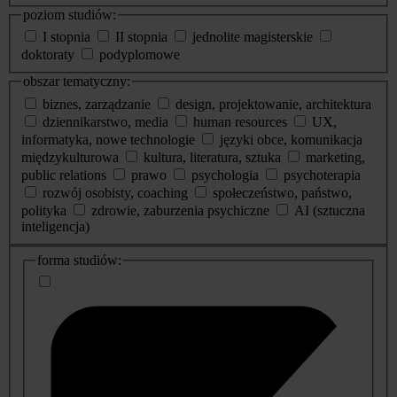
poziom studiów:
I stopnia
II stopnia
jednolite magisterskie
doktoraty
podyplomowe
obszar tematyczny:
biznes, zarządzanie
design, projektowanie, architektura
dziennikarstwo, media
human resources
UX,
informatyka, nowe technologie
języki obce, komunikacja
międzykulturowa
kultura, literatura, sztuka
marketing,
public relations
prawo
psychologia
psychoterapia
rozwój osobisty, coaching
społeczeństwo, państwo,
polityka
zdrowie, zaburzenia psychiczne
AI (sztuczna
inteligencja)
dodatkowe
forma studiów:
informacje
o
studiach