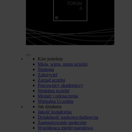
Kim jesteśmy
Misja, wizja, status uczelni
Strategia
Założyciel
Zarząd uczelni
Pracownicy akademiccy
Struktura uczelni
Medale i odznaczenia
Wirtualna Uczelnia
Jak działamy
Jakość kształcenia
Działalność naukowo-badawcza
Zaangażowanie społeczne
Współpraca międzynarodowa