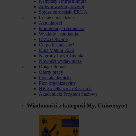
Kampusy i infrastruktura
Zrównoważony rozwój
Sojusz europejski ERUA
Co się u nas dzieje
Aktualności
Konferencje i seminaria
Wykłady i spotkania
Drzwi Otwarte
Co po licencjacie?
Kurs Matura 2026
Nagrody i wyróżnienia
Nowości wydawnicze
Dołącz do nas
Oferty pracy
Pion akademicki
Pion organizacyjny
HR Excellence in Research
Akademicki Program Stażowy
Wiadomości z kategorii
My, Uniwersytet