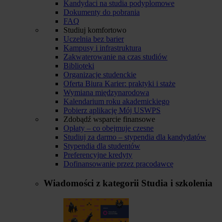
Kandydaci na studia podyplomowe
Dokumenty do pobrania
FAQ
Studiuj komfortowo
Uczelnia bez barier
Kampusy i infrastruktura
Zakwaterowanie na czas studiów
Biblioteki
Organizacje studenckie
Oferta Biura Karier: praktyki i staże
Wymiana międzynarodowa
Kalendarium roku akademickiego
Pobierz aplikację Mój USWPS
Zdobądź wsparcie finansowe
Opłaty – co obejmuje czesne
Studiuj za darmo – stypendia dla kandydatów
Stypendia dla studentów
Preferencyjne kredyty
Dofinansowanie przez pracodawcę
Wiadomości z kategorii
Studia i szkolenia