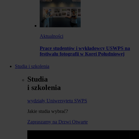
Aktualności
Prace studentów i wykładowcy USWPS na
festiwalu fotografii w Korei Południowej
Studia i szkolenia
Studia
i szkolenia
wydziały Uniwersytetu SWPS
Jakie studia wybrać?
Zapraszamy na Drzwi Otwarte