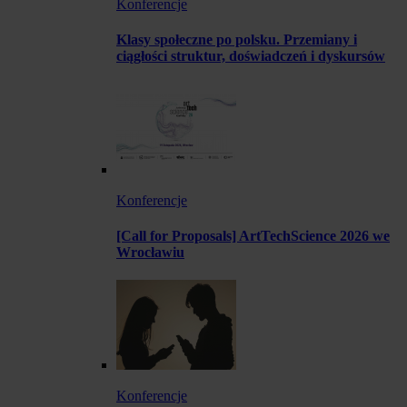
Konferencje
Klasy społeczne po polsku. Przemiany i
ciągłości struktur, doświadczeń i dyskursów
Konferencje
[Call for Proposals] ArtTechScience 2026 we
Wrocławiu
Konferencje