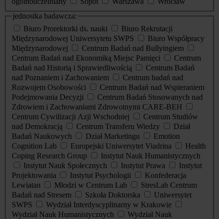
ogólnouczelniany
Sopot
Warszawa
Wrocław
jednostka badawcza:
Biuro Prorektorki ds. nauki
Biuro Rekrutacji
Międzynarodowej Uniwersytetu SWPS
Biuro Współpracy
Międzynarodowej
Centrum Badań nad Bullyingiem
Centrum Badań nad Ekonomiką Miejsc Pamięci
Centrum
Badań nad Historią i Sprawiedliwością
Centrum Badań
nad Poznaniem i Zachowaniem
Centrum badań nad
Rozwojem Osobowości
Centrum Badań nad Wspieraniem
Podejmowania Decyzji
Centrum Badań Stosowanych nad
Zdrowiem i Zachowaniami Zdrowotnymi CARE-BEH
Centrum Cywilizacji Azji Wschodniej
Centrum Studiów
nad Demokracją
Centrum Transferu Wiedzy
Dział
Badań Naukowych
Dział Marketingu
Emotion
Cognition Lab
Europejski Uniwersytet Viadrina
Health
Coping Research Group
Instytut Nauk Humanistycznych
Instytut Nauk Społecznych
Instytut Prawa
Instytut
Projektowania
Instytut Psychologii
Konfederacja
Lewiatan
Młodzi w Centrum Lab
StresLab Centrum
Badań nad Stresem
Szkoła Doktorska
Uniwersytet
SWPS
Wydział Interdyscyplinarny w Krakowie
Wydział Nauk Humanistycznych
Wydział Nauk