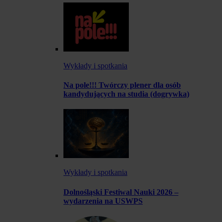
Wykłady i spotkania
Na pole!!! Twórczy plener dla osób
kandydujących na studia (dogrywka)
Wykłady i spotkania
Dolnośląski Festiwal Nauki 2026 –
wydarzenia na USWPS