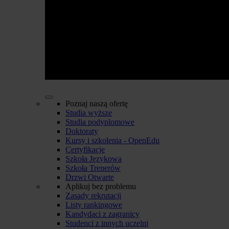
Poznaj naszą ofertę
Studia wyższe
Studia podyplomowe
Doktoraty
Kursy i szkolenia - OpenEdu
Certyfikacje
Szkoła Językowa
Szkoła Trenerów
Drzwi Otwarte
Aplikuj bez problemu
Zasady rekrutacji
Listy rankingowe
Kandydaci z zagranicy
Studenci z innych uczelni