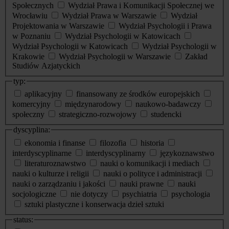
Społecznych
Wydział Prawa i Komunikacji Społecznej we
Wrocławiu
Wydział Prawa w Warszawie
Wydział
Projektowania w Warszawie
Wydział Psychologii i Prawa
w Poznaniu
Wydział Psychologii w Katowicach
Wydział Psychologii w Katowicach
Wydział Psychologii w
Krakowie
Wydział Psychologii w Warszawie
Zakład
Studiów Azjatyckich
typ:
aplikacyjny
finansowany ze środków europejskich
komercyjny
międzynarodowy
naukowo-badawczy
społeczny
strategiczno-rozwojowy
studencki
dyscyplina:
ekonomia i finanse
filozofia
historia
interdyscyplinarne
interdyscyplinarny
językoznawstwo
literaturoznawstwo
nauki o komunikacji i mediach
nauki o kulturze i religii
nauki o polityce i administracji
nauki o zarządzaniu i jakości
nauki prawne
nauki
socjologiczne
nie dotyczy
psychiatria
psychologia
sztuki plastyczne i konserwacja dzieł sztuki
status: