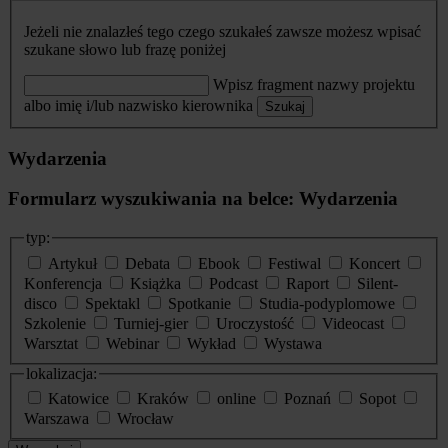
Jeżeli nie znalazłeś tego czego szukałeś zawsze możesz wpisać
szukane słowo lub frazę poniżej
Wpisz fragment nazwy projektu
albo imię i/lub nazwisko kierownika
Szukaj
Wydarzenia
Formularz wyszukiwania na belce: Wydarzenia
typ:
Artykuł
Debata
Ebook
Festiwal
Koncert
Konferencja
Książka
Podcast
Raport
Silent-
disco
Spektakl
Spotkanie
Studia-podyplomowe
Szkolenie
Turniej-gier
Uroczystość
Videocast
Warsztat
Webinar
Wykład
Wystawa
lokalizacja:
Katowice
Kraków
online
Poznań
Sopot
Warszawa
Wrocław