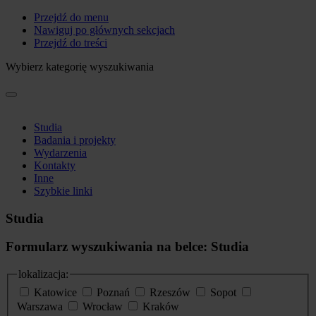
Przejdź do menu
Nawiguj po głównych sekcjach
Przejdź do treści
Wybierz kategorię wyszukiwania
Studia
Badania i projekty
Wydarzenia
Kontakty
Inne
Szybkie linki
Studia
Formularz wyszukiwania na belce: Studia
lokalizacja:
Katowice
Poznań
Rzeszów
Sopot
Warszawa
Wrocław
Kraków