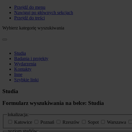
Przejdź do menu
Nawiguj po głównych sekcjach
Przejdź do treści
Wybierz kategorię wyszukiwania
Studia
Badania i projekty
Wydarzenia
Kontakty
Inne
Szybkie linki
Studia
Formularz wyszukiwania na belce: Studia
lokalizacja:
Katowice
Poznań
Rzeszów
Sopot
Warszawa
poziom studiów: