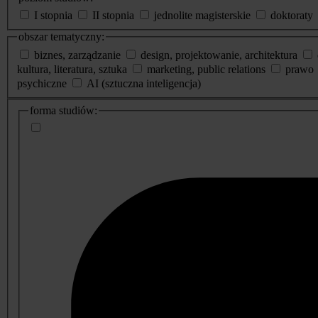
I stopnia
II stopnia
jednolite magisterskie
doktoraty
obszar tematyczny:
biznes, zarządzanie
design, projektowanie, architektura
kultura, literatura, sztuka
marketing, public relations
prawo
psychiczne
AI (sztuczna inteligencja)
dodatkowe
forma studiów:
informacje
o
studiach