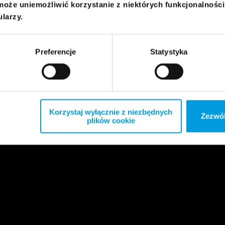
może uniemożliwić korzystanie z niektórych funkcjonalnośc
ularzy.
Preferencje
Statystyka
Korzystaj wyłącznie z niezbędnych
Zezwól
plików cookie