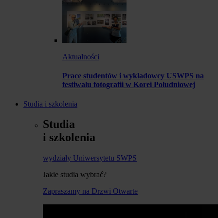
Aktualności
Prace studentów i wykładowcy USWPS na
festiwalu fotografii w Korei Południowej
Studia i szkolenia
Studia
i szkolenia
wydziały Uniwersytetu SWPS
Jakie studia wybrać?
Zapraszamy na Drzwi Otwarte