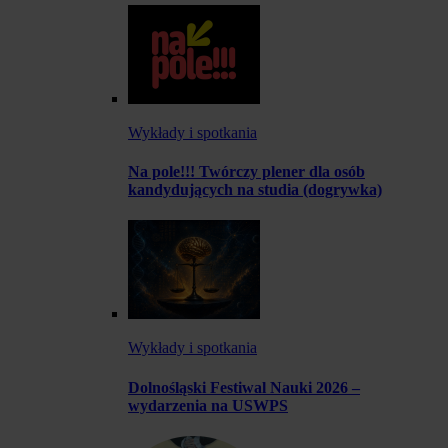
Wykłady i spotkania
Na pole!!! Twórczy plener dla osób
kandydujących na studia (dogrywka)
Wykłady i spotkania
Dolnośląski Festiwal Nauki 2026 –
wydarzenia na USWPS