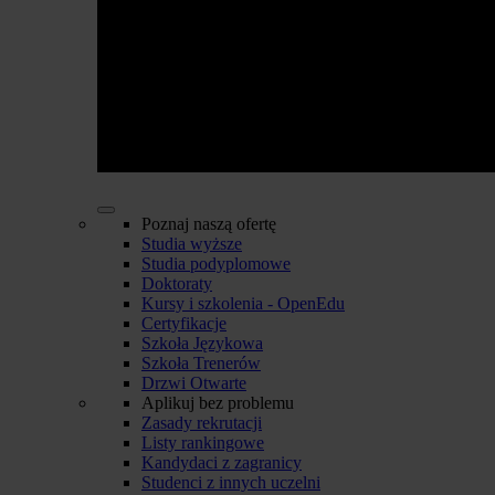
Poznaj naszą ofertę
Studia wyższe
Studia podyplomowe
Doktoraty
Kursy i szkolenia - OpenEdu
Certyfikacje
Szkoła Językowa
Szkoła Trenerów
Drzwi Otwarte
Aplikuj bez problemu
Zasady rekrutacji
Listy rankingowe
Kandydaci z zagranicy
Studenci z innych uczelni