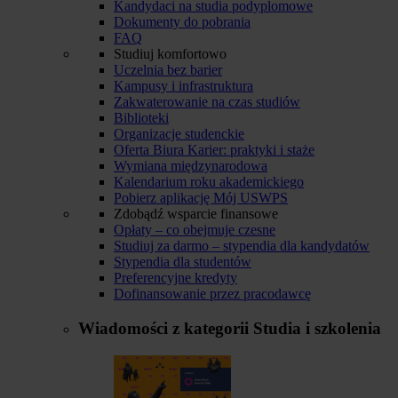
Kandydaci na studia podyplomowe
Dokumenty do pobrania
FAQ
Studiuj komfortowo
Uczelnia bez barier
Kampusy i infrastruktura
Zakwaterowanie na czas studiów
Biblioteki
Organizacje studenckie
Oferta Biura Karier: praktyki i staże
Wymiana międzynarodowa
Kalendarium roku akademickiego
Pobierz aplikację Mój USWPS
Zdobądź wsparcie finansowe
Opłaty – co obejmuje czesne
Studiuj za darmo – stypendia dla kandydatów
Stypendia dla studentów
Preferencyjne kredyty
Dofinansowanie przez pracodawcę
Wiadomości z kategorii
Studia i szkolenia