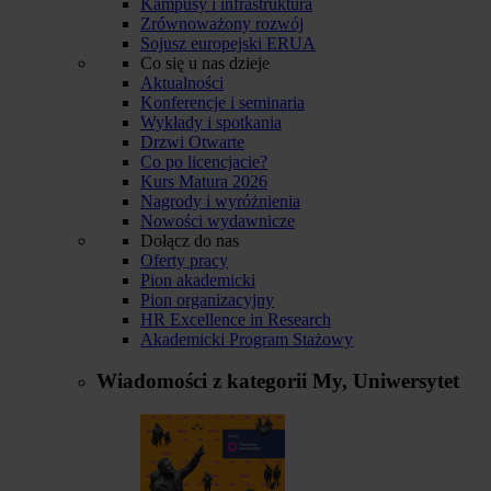
Kampusy i infrastruktura
Zrównoważony rozwój
Sojusz europejski ERUA
Co się u nas dzieje
Aktualności
Konferencje i seminaria
Wykłady i spotkania
Drzwi Otwarte
Co po licencjacie?
Kurs Matura 2026
Nagrody i wyróżnienia
Nowości wydawnicze
Dołącz do nas
Oferty pracy
Pion akademicki
Pion organizacyjny
HR Excellence in Research
Akademicki Program Stażowy
Wiadomości z kategorii
My, Uniwersytet