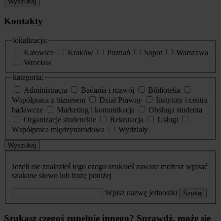
Wyszukaj
Kontakty
lokalizacja:
Katowice
Kraków
Poznań
Sopot
Warszawa
Wrocław
kategoria:
Administracja
Badania i rozwój
Biblioteka
Współpraca z biznesem
Dział Prawny
Instytuty i centra
badawcze
Marketing i komunikacja
Obsługa studenta
Organizacje studenckie
Rekrutacja
Usługi
Współpraca międzynarodowa
Wydziały
Wyszukaj
Jeżeli nie znalazłeś tego czego szukałeś zawsze możesz wpisać
szukane słowo lub frazę poniżej
Wpisz nazwę jednostki
Szukaj
Szukasz czegoś zupełnie innego? Sprawdź, może się