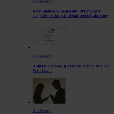
Konferencje
Klasy społeczne po polsku. Przemiany i
ciągłości struktur, doświadczeń i dyskursów
Konferencje
[Call for Proposals] ArtTechScience 2026 we
Wrocławiu
Konferencje