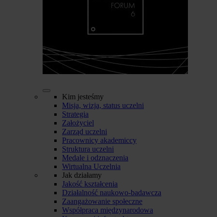
Kim jesteśmy
Misja, wizja, status uczelni
Strategia
Założyciel
Zarząd uczelni
Pracownicy akademiccy
Struktura uczelni
Medale i odznaczenia
Wirtualna Uczelnia
Jak działamy
Jakość kształcenia
Działalność naukowo-badawcza
Zaangażowanie społeczne
Współpraca międzynarodowa