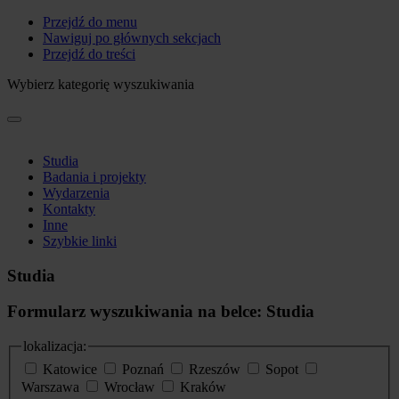
Przejdź do menu
Nawiguj po głównych sekcjach
Przejdź do treści
Wybierz kategorię wyszukiwania
Studia
Badania i projekty
Wydarzenia
Kontakty
Inne
Szybkie linki
Studia
Formularz wyszukiwania na belce: Studia
lokalizacja:
Katowice
Poznań
Rzeszów
Sopot
Warszawa
Wrocław
Kraków