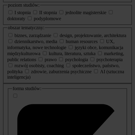
poziom studiów:
I stopnia
II stopnia
jednolite magisterskie
doktoraty
podyplomowe
obszar tematyczny:
biznes, zarządzanie
design, projektowanie, architektura
dziennikarstwo, media
human resources
UX,
informatyka, nowe technologie
języki obce, komunikacja
międzykulturowa
kultura, literatura, sztuka
marketing,
public relations
prawo
psychologia
psychoterapia
rozwój osobisty, coaching
społeczeństwo, państwo,
polityka
zdrowie, zaburzenia psychiczne
AI (sztuczna
inteligencja)
dodatkowe
forma studiów:
informacje
o
studiach