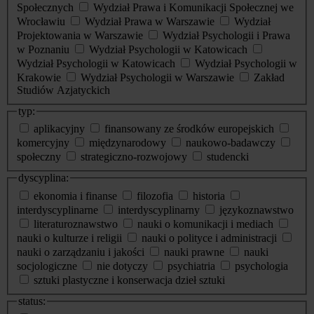
Społecznych
Wydział Prawa i Komunikacji Społecznej we
Wrocławiu
Wydział Prawa w Warszawie
Wydział
Projektowania w Warszawie
Wydział Psychologii i Prawa
w Poznaniu
Wydział Psychologii w Katowicach
Wydział Psychologii w Katowicach
Wydział Psychologii w
Krakowie
Wydział Psychologii w Warszawie
Zakład
Studiów Azjatyckich
typ:
aplikacyjny
finansowany ze środków europejskich
komercyjny
międzynarodowy
naukowo-badawczy
społeczny
strategiczno-rozwojowy
studencki
dyscyplina:
ekonomia i finanse
filozofia
historia
interdyscyplinarne
interdyscyplinarny
językoznawstwo
literaturoznawstwo
nauki o komunikacji i mediach
nauki o kulturze i religii
nauki o polityce i administracji
nauki o zarządzaniu i jakości
nauki prawne
nauki
socjologiczne
nie dotyczy
psychiatria
psychologia
sztuki plastyczne i konserwacja dzieł sztuki
status: