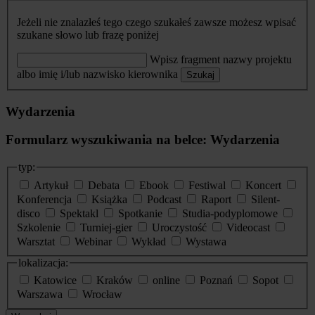
Jeżeli nie znalazłeś tego czego szukałeś zawsze możesz wpisać
szukane słowo lub frazę poniżej
Wpisz fragment nazwy projektu
albo imię i/lub nazwisko kierownika
Szukaj
Wydarzenia
Formularz wyszukiwania na belce: Wydarzenia
typ:
Artykuł
Debata
Ebook
Festiwal
Koncert
Konferencja
Książka
Podcast
Raport
Silent-
disco
Spektakl
Spotkanie
Studia-podyplomowe
Szkolenie
Turniej-gier
Uroczystość
Videocast
Warsztat
Webinar
Wykład
Wystawa
lokalizacja:
Katowice
Kraków
online
Poznań
Sopot
Warszawa
Wrocław