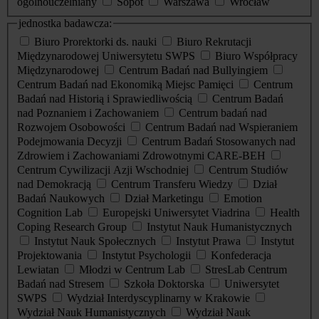
ogólnouczelniany
Sopot
Warszawa
Wrocław
jednostka badawcza:
Biuro Prorektorki ds. nauki
Biuro Rekrutacji
Międzynarodowej Uniwersytetu SWPS
Biuro Współpracy
Międzynarodowej
Centrum Badań nad Bullyingiem
Centrum Badań nad Ekonomiką Miejsc Pamięci
Centrum
Badań nad Historią i Sprawiedliwością
Centrum Badań
nad Poznaniem i Zachowaniem
Centrum badań nad
Rozwojem Osobowości
Centrum Badań nad Wspieraniem
Podejmowania Decyzji
Centrum Badań Stosowanych nad
Zdrowiem i Zachowaniami Zdrowotnymi CARE-BEH
Centrum Cywilizacji Azji Wschodniej
Centrum Studiów
nad Demokracją
Centrum Transferu Wiedzy
Dział
Badań Naukowych
Dział Marketingu
Emotion
Cognition Lab
Europejski Uniwersytet Viadrina
Health
Coping Research Group
Instytut Nauk Humanistycznych
Instytut Nauk Społecznych
Instytut Prawa
Instytut
Projektowania
Instytut Psychologii
Konfederacja
Lewiatan
Młodzi w Centrum Lab
StresLab Centrum
Badań nad Stresem
Szkoła Doktorska
Uniwersytet
SWPS
Wydział Interdyscyplinarny w Krakowie
Wydział Nauk Humanistycznych
Wydział Nauk