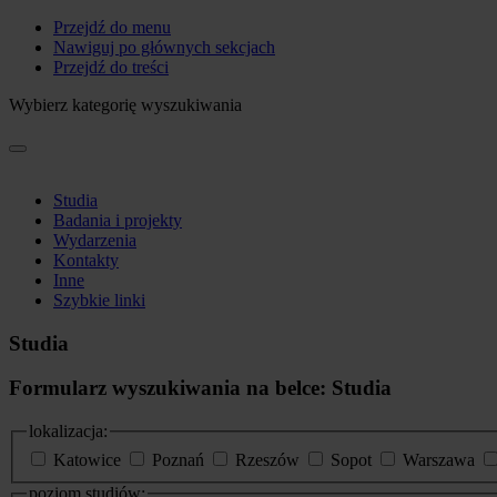
Przejdź do menu
Nawiguj po głównych sekcjach
Przejdź do treści
Wybierz kategorię wyszukiwania
Studia
Badania i projekty
Wydarzenia
Kontakty
Inne
Szybkie linki
Studia
Formularz wyszukiwania na belce: Studia
lokalizacja:
Katowice
Poznań
Rzeszów
Sopot
Warszawa
poziom studiów: