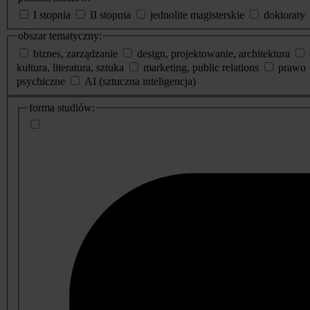
I stopnia
II stopnia
jednolite magisterskie
doktoraty
obszar tematyczny:
biznes, zarządzanie
design, projektowanie, architektura
kultura, literatura, sztuka
marketing, public relations
prawo
psychiczne
AI (sztuczna inteligencja)
dodatkowe
forma studiów:
informacje
o
studiach