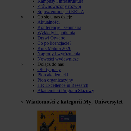
Kampusy i infrastruktura
Zrównoważony rozwój
Sojusz europejski ERUA
Co się u nas dzieje
Aktualności
Konferencje i seminaria
Wykłady i spotkania
Drzwi Otwarte
Co po licencjacie?
Kurs Matura 2026
Nagrody i wyróżnienia
Nowości wydawnicze
Dołącz do nas
Oferty pracy
Pion akademicki
Pion organizacyjny
HR Excellence in Research
Akademicki Program Stażowy
Wiadomości z kategorii
My, Uniwersytet