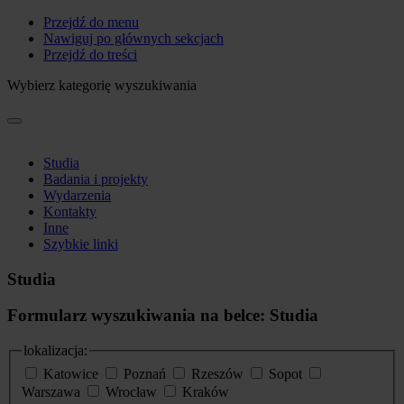
Przejdź do menu
Nawiguj po głównych sekcjach
Przejdź do treści
Wybierz kategorię wyszukiwania
Studia
Badania i projekty
Wydarzenia
Kontakty
Inne
Szybkie linki
Studia
Formularz wyszukiwania na belce: Studia
lokalizacja:
Katowice
Poznań
Rzeszów
Sopot
Warszawa
Wrocław
Kraków