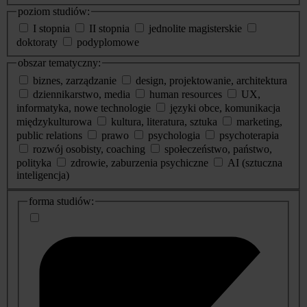
poziom studiów:
I stopnia
II stopnia
jednolite magisterskie
doktoraty
podyplomowe
obszar tematyczny:
biznes, zarządzanie
design, projektowanie, architektura
dziennikarstwo, media
human resources
UX,
informatyka, nowe technologie
języki obce, komunikacja
międzykulturowa
kultura, literatura, sztuka
marketing,
public relations
prawo
psychologia
psychoterapia
rozwój osobisty, coaching
społeczeństwo, państwo,
polityka
zdrowie, zaburzenia psychiczne
AI (sztuczna
inteligencja)
dodatkowe
forma studiów:
informacje
o
studiach