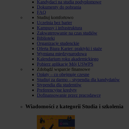
Kandydaci na studia podyplomowe
Dokumenty do pobrania
FAQ
Studiuj komfortowo
Uczelnia bez barier
Kampusy i infrastruktura
Zakwaterowanie na czas studiów
Biblioteki
Organizacje studenckie
Oferta Biura Karier: praktyki i staże
Wymiana międzynarodowa
Kalendarium roku akademickiego
Pobierz aplikację Mój USWPS
Zdobądź wsparcie finansowe
Opłaty – co obejmuje czesne
Studiuj za darmo – stypendia dla kandydatów
Stypendia dla studentów
Preferencyjne kredyty
Dofinansowanie przez pracodawcę
Wiadomości z kategorii
Studia i szkolenia