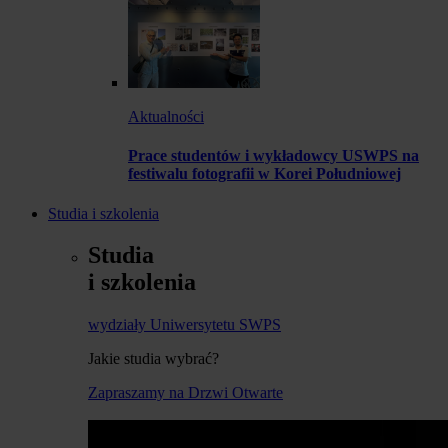
Aktualności
Prace studentów i wykładowcy USWPS na
festiwalu fotografii w Korei Południowej
Studia i szkolenia
Studia
i szkolenia
wydziały Uniwersytetu SWPS
Jakie studia wybrać?
Zapraszamy na Drzwi Otwarte