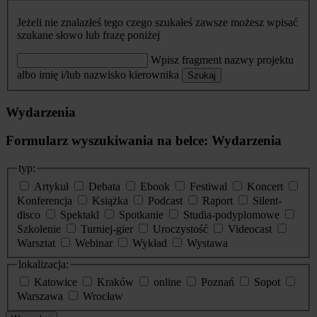
Jeżeli nie znalazłeś tego czego szukałeś zawsze możesz wpisać
szukane słowo lub frazę poniżej
Wpisz fragment nazwy projektu
albo imię i/lub nazwisko kierownika
Szukaj
Wydarzenia
Formularz wyszukiwania na belce: Wydarzenia
typ:
Artykuł
Debata
Ebook
Festiwal
Koncert
Konferencja
Książka
Podcast
Raport
Silent-
disco
Spektakl
Spotkanie
Studia-podyplomowe
Szkolenie
Turniej-gier
Uroczystość
Videocast
Warsztat
Webinar
Wykład
Wystawa
lokalizacja:
Katowice
Kraków
online
Poznań
Sopot
Warszawa
Wrocław