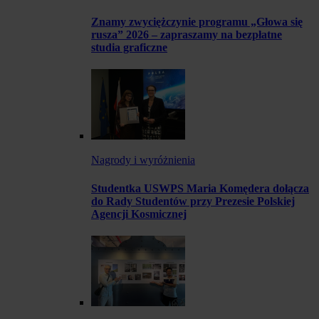
Znamy zwyciężczynie programu „Głowa się
rusza” 2026 – zapraszamy na bezpłatne
studia graficzne
Nagrody i wyróżnienia
Studentka USWPS Maria Komędera dołącza
do Rady Studentów przy Prezesie Polskiej
Agencji Kosmicznej