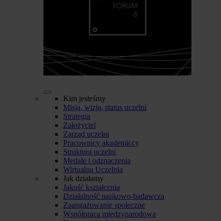
Kim jesteśmy
Misja, wizja, status uczelni
Strategia
Założyciel
Zarząd uczelni
Pracownicy akademiccy
Struktura uczelni
Medale i odznaczenia
Wirtualna Uczelnia
Jak działamy
Jakość kształcenia
Działalność naukowo-badawcza
Zaangażowanie społeczne
Współpraca międzynarodowa