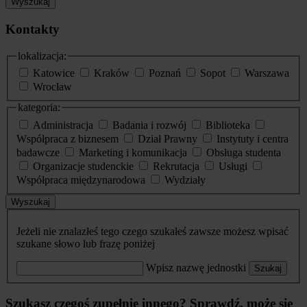
Wyszukaj
Kontakty
lokalizacja:
Katowice
Kraków
Poznań
Sopot
Warszawa
Wrocław
kategoria:
Administracja
Badania i rozwój
Biblioteka
Współpraca z biznesem
Dział Prawny
Instytuty i centra
badawcze
Marketing i komunikacja
Obsługa studenta
Organizacje studenckie
Rekrutacja
Usługi
Współpraca międzynarodowa
Wydziały
Wyszukaj
Jeżeli nie znalazłeś tego czego szukałeś zawsze możesz wpisać
szukane słowo lub frazę poniżej
Wpisz nazwę jednostki
Szukaj
Szukasz czegoś zupełnie innego? Sprawdź, może się