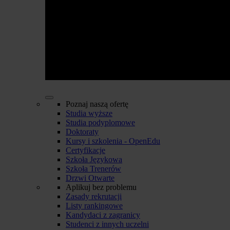
Poznaj naszą ofertę
Studia wyższe
Studia podyplomowe
Doktoraty
Kursy i szkolenia - OpenEdu
Certyfikacje
Szkoła Językowa
Szkoła Trenerów
Drzwi Otwarte
Aplikuj bez problemu
Zasady rekrutacji
Listy rankingowe
Kandydaci z zagranicy
Studenci z innych uczelni