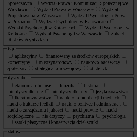
Społecznych
Wydział Prawa i Komunikacji Społecznej we
Wrocławiu
Wydział Prawa w Warszawie
Wydział
Projektowania w Warszawie
Wydział Psychologii i Prawa
w Poznaniu
Wydział Psychologii w Katowicach
Wydział Psychologii w Katowicach
Wydział Psychologii w
Krakowie
Wydział Psychologii w Warszawie
Zakład
Studiów Azjatyckich
typ:
aplikacyjny
finansowany ze środków europejskich
komercyjny
międzynarodowy
naukowo-badawczy
społeczny
strategiczno-rozwojowy
studencki
dyscyplina:
ekonomia i finanse
filozofia
historia
interdyscyplinarne
interdyscyplinarny
językoznawstwo
literaturoznawstwo
nauki o komunikacji i mediach
nauki o kulturze i religii
nauki o polityce i administracji
nauki o zarządzaniu i jakości
nauki prawne
nauki
socjologiczne
nie dotyczy
psychiatria
psychologia
sztuki plastyczne i konserwacja dzieł sztuki
status: