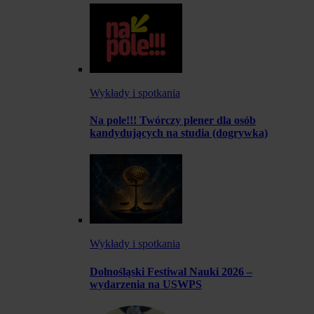
Wykłady i spotkania
Na pole!!! Twórczy plener dla osób
kandydujących na studia (dogrywka)
Wykłady i spotkania
Dolnośląski Festiwal Nauki 2026 –
wydarzenia na USWPS