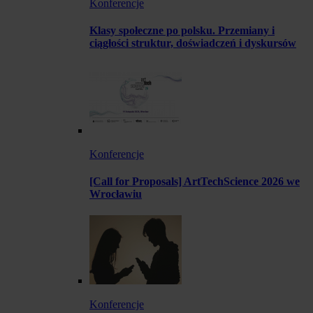
Konferencje
Klasy społeczne po polsku. Przemiany i
ciągłości struktur, doświadczeń i dyskursów
Konferencje
[Call for Proposals] ArtTechScience 2026 we
Wrocławiu
Konferencje