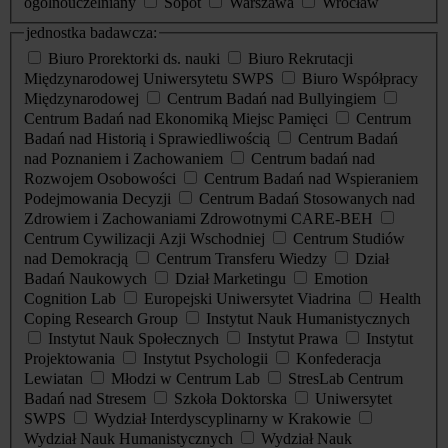
ogólnouczelniany
Sopot
Warszawa
Wrocław
jednostka badawcza:
Biuro Prorektorki ds. nauki
Biuro Rekrutacji
Międzynarodowej Uniwersytetu SWPS
Biuro Współpracy
Międzynarodowej
Centrum Badań nad Bullyingiem
Centrum Badań nad Ekonomiką Miejsc Pamięci
Centrum
Badań nad Historią i Sprawiedliwością
Centrum Badań
nad Poznaniem i Zachowaniem
Centrum badań nad
Rozwojem Osobowości
Centrum Badań nad Wspieraniem
Podejmowania Decyzji
Centrum Badań Stosowanych nad
Zdrowiem i Zachowaniami Zdrowotnymi CARE-BEH
Centrum Cywilizacji Azji Wschodniej
Centrum Studiów
nad Demokracją
Centrum Transferu Wiedzy
Dział
Badań Naukowych
Dział Marketingu
Emotion
Cognition Lab
Europejski Uniwersytet Viadrina
Health
Coping Research Group
Instytut Nauk Humanistycznych
Instytut Nauk Społecznych
Instytut Prawa
Instytut
Projektowania
Instytut Psychologii
Konfederacja
Lewiatan
Młodzi w Centrum Lab
StresLab Centrum
Badań nad Stresem
Szkoła Doktorska
Uniwersytet
SWPS
Wydział Interdyscyplinarny w Krakowie
Wydział Nauk Humanistycznych
Wydział Nauk