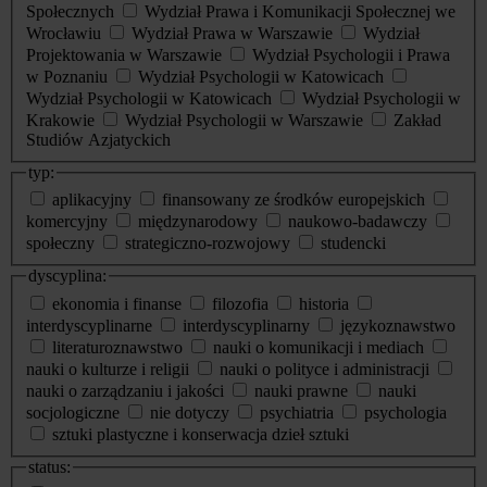
Społecznych
Wydział Prawa i Komunikacji Społecznej we
Wrocławiu
Wydział Prawa w Warszawie
Wydział
Projektowania w Warszawie
Wydział Psychologii i Prawa
w Poznaniu
Wydział Psychologii w Katowicach
Wydział Psychologii w Katowicach
Wydział Psychologii w
Krakowie
Wydział Psychologii w Warszawie
Zakład
Studiów Azjatyckich
typ:
aplikacyjny
finansowany ze środków europejskich
komercyjny
międzynarodowy
naukowo-badawczy
społeczny
strategiczno-rozwojowy
studencki
dyscyplina:
ekonomia i finanse
filozofia
historia
interdyscyplinarne
interdyscyplinarny
językoznawstwo
literaturoznawstwo
nauki o komunikacji i mediach
nauki o kulturze i religii
nauki o polityce i administracji
nauki o zarządzaniu i jakości
nauki prawne
nauki
socjologiczne
nie dotyczy
psychiatria
psychologia
sztuki plastyczne i konserwacja dzieł sztuki
status: