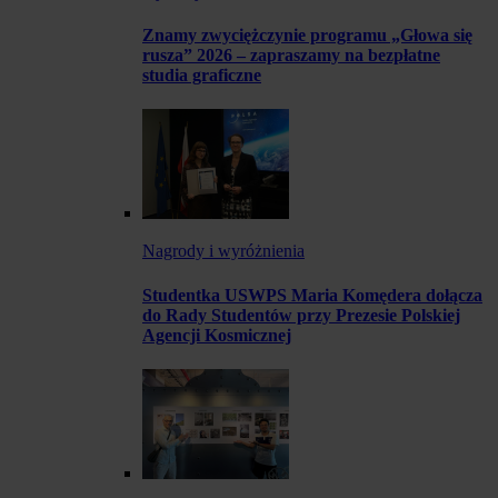
Znamy zwyciężczynie programu „Głowa się
rusza” 2026 – zapraszamy na bezpłatne
studia graficzne
Nagrody i wyróżnienia
Studentka USWPS Maria Komędera dołącza
do Rady Studentów przy Prezesie Polskiej
Agencji Kosmicznej