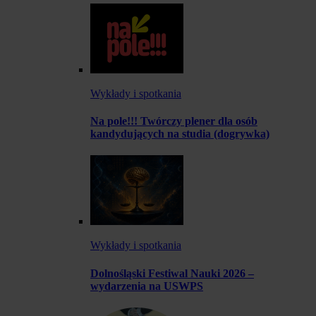
Wykłady i spotkania
Na pole!!! Twórczy plener dla osób
kandydujących na studia (dogrywka)
Wykłady i spotkania
Dolnośląski Festiwal Nauki 2026 –
wydarzenia na USWPS