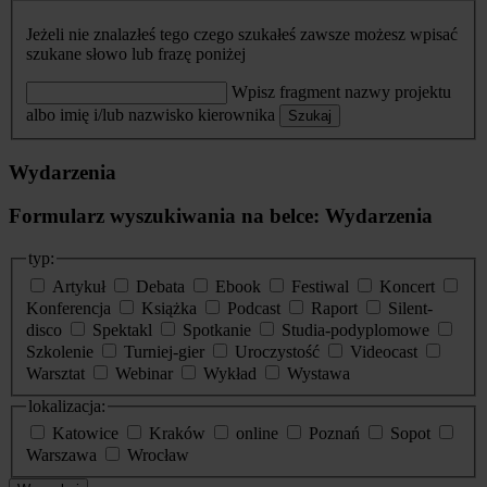
Jeżeli nie znalazłeś tego czego szukałeś zawsze możesz wpisać
szukane słowo lub frazę poniżej
Wpisz fragment nazwy projektu
albo imię i/lub nazwisko kierownika
Szukaj
Wydarzenia
Formularz wyszukiwania na belce: Wydarzenia
typ:
Artykuł
Debata
Ebook
Festiwal
Koncert
Konferencja
Książka
Podcast
Raport
Silent-
disco
Spektakl
Spotkanie
Studia-podyplomowe
Szkolenie
Turniej-gier
Uroczystość
Videocast
Warsztat
Webinar
Wykład
Wystawa
lokalizacja:
Katowice
Kraków
online
Poznań
Sopot
Warszawa
Wrocław