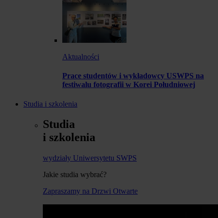
Aktualności
Prace studentów i wykładowcy USWPS na
festiwalu fotografii w Korei Południowej
Studia i szkolenia
Studia
i szkolenia
wydziały Uniwersytetu SWPS
Jakie studia wybrać?
Zapraszamy na Drzwi Otwarte