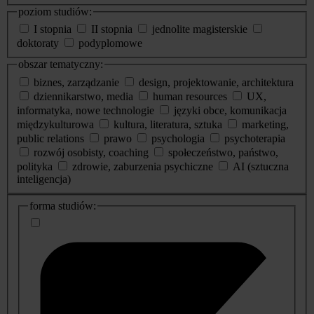
poziom studiów:
I stopnia
II stopnia
jednolite magisterskie
doktoraty
podyplomowe
obszar tematyczny:
biznes, zarządzanie
design, projektowanie, architektura
dziennikarstwo, media
human resources
UX,
informatyka, nowe technologie
języki obce, komunikacja
międzykulturowa
kultura, literatura, sztuka
marketing,
public relations
prawo
psychologia
psychoterapia
rozwój osobisty, coaching
społeczeństwo, państwo,
polityka
zdrowie, zaburzenia psychiczne
AI (sztuczna
inteligencja)
dodatkowe
forma studiów:
informacje
o
studiach