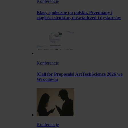
Konferencje
Klasy społeczne po polsku. Przemiany i
ciągłości struktur, doświadczeń i dyskursów
Konferencje
[Call for Proposals] ArtTechScience 2026 we
Wrocławiu
Konferencje