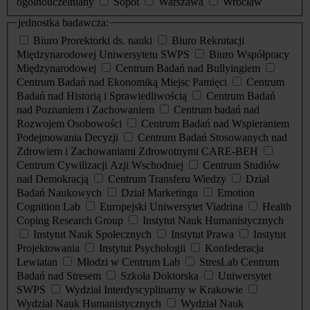
ogólnouczelniany
Sopot
Warszawa
Wrocław
jednostka badawcza:
Biuro Prorektorki ds. nauki
Biuro Rekrutacji
Międzynarodowej Uniwersytetu SWPS
Biuro Współpracy
Międzynarodowej
Centrum Badań nad Bullyingiem
Centrum Badań nad Ekonomiką Miejsc Pamięci
Centrum
Badań nad Historią i Sprawiedliwością
Centrum Badań
nad Poznaniem i Zachowaniem
Centrum badań nad
Rozwojem Osobowości
Centrum Badań nad Wspieraniem
Podejmowania Decyzji
Centrum Badań Stosowanych nad
Zdrowiem i Zachowaniami Zdrowotnymi CARE-BEH
Centrum Cywilizacji Azji Wschodniej
Centrum Studiów
nad Demokracją
Centrum Transferu Wiedzy
Dział
Badań Naukowych
Dział Marketingu
Emotion
Cognition Lab
Europejski Uniwersytet Viadrina
Health
Coping Research Group
Instytut Nauk Humanistycznych
Instytut Nauk Społecznych
Instytut Prawa
Instytut
Projektowania
Instytut Psychologii
Konfederacja
Lewiatan
Młodzi w Centrum Lab
StresLab Centrum
Badań nad Stresem
Szkoła Doktorska
Uniwersytet
SWPS
Wydział Interdyscyplinarny w Krakowie
Wydział Nauk Humanistycznych
Wydział Nauk