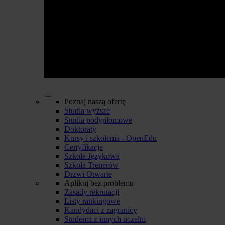
Poznaj naszą ofertę
Studia wyższe
Studia podyplomowe
Doktoraty
Kursy i szkolenia - OpenEdu
Certyfikacje
Szkoła Językowa
Szkoła Trenerów
Drzwi Otwarte
Aplikuj bez problemu
Zasady rekrutacji
Listy rankingowe
Kandydaci z zagranicy
Studenci z innych uczelni