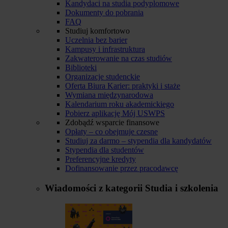
Kandydaci na studia podyplomowe
Dokumenty do pobrania
FAQ
Studiuj komfortowo
Uczelnia bez barier
Kampusy i infrastruktura
Zakwaterowanie na czas studiów
Biblioteki
Organizacje studenckie
Oferta Biura Karier: praktyki i staże
Wymiana międzynarodowa
Kalendarium roku akademickiego
Pobierz aplikację Mój USWPS
Zdobądź wsparcie finansowe
Opłaty – co obejmuje czesne
Studiuj za darmo – stypendia dla kandydatów
Stypendia dla studentów
Preferencyjne kredyty
Dofinansowanie przez pracodawcę
Wiadomości z kategorii
Studia i szkolenia