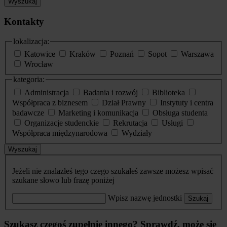
Wyszukaj
Kontakty
lokalizacja:
Katowice
Kraków
Poznań
Sopot
Warszawa
Wrocław
kategoria:
Administracja
Badania i rozwój
Biblioteka
Współpraca z biznesem
Dział Prawny
Instytuty i centra
badawcze
Marketing i komunikacja
Obsługa studenta
Organizacje studenckie
Rekrutacja
Usługi
Współpraca międzynarodowa
Wydziały
Wyszukaj
Jeżeli nie znalazłeś tego czego szukałeś zawsze możesz wpisać
szukane słowo lub frazę poniżej
Wpisz nazwę jednostki
Szukaj
Szukasz czegoś zupełnie innego? Sprawdź, może się