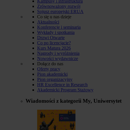
Kampusy i infrastruktura
Zrównoważony rozwój
Sojusz europejski ERUA
Co się u nas dzieje
Aktualności
Konferencje i seminaria
Wykłady i spotkania
Drzwi Otwarte
Co po licencjacie?
Kurs Matura 2026
Nagrody i wyróżnienia
Nowości wydawnicze
Dołącz do nas
Oferty pracy
Pion akademicki
Pion organizacyjny
HR Excellence in Research
Akademicki Program Stażowy
Wiadomości z kategorii
My, Uniwersytet