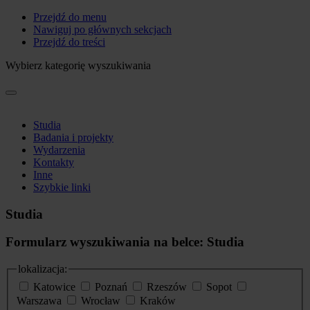
Przejdź do menu
Nawiguj po głównych sekcjach
Przejdź do treści
Wybierz kategorię wyszukiwania
Studia
Badania i projekty
Wydarzenia
Kontakty
Inne
Szybkie linki
Studia
Formularz wyszukiwania na belce: Studia
lokalizacja:
Katowice
Poznań
Rzeszów
Sopot
Warszawa
Wrocław
Kraków