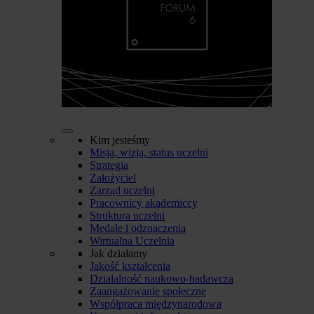
Kim jesteśmy
Misja, wizja, status uczelni
Strategia
Założyciel
Zarząd uczelni
Pracownicy akademiccy
Struktura uczelni
Medale i odznaczenia
Wirtualna Uczelnia
Jak działamy
Jakość kształcenia
Działalność naukowo-badawcza
Zaangażowanie społeczne
Współpraca międzynarodowa