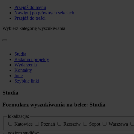
Przejdź do menu
Nawiguj po głównych sekcjach
Przejdź do treści
Wybierz kategorię wyszukiwania
Studia
Badania i projekty
Wydarzenia
Kontakty
Inne
Szybkie linki
Studia
Formularz wyszukiwania na belce: Studia
lokalizacja:
Katowice
Poznań
Rzeszów
Sopot
Warszawa
poziom studiów: