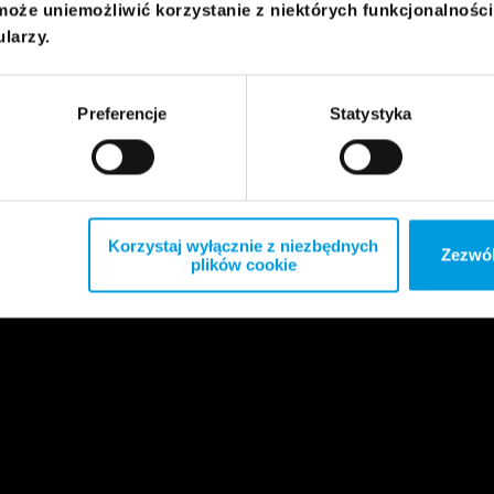
może uniemożliwić korzystanie z niektórych funkcjonalnośc
ularzy.
Preferencje
Statystyka
Korzystaj wyłącznie z niezbędnych
Zezwól
plików cookie