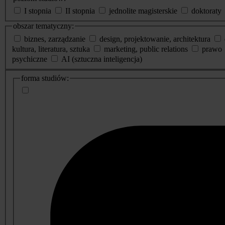
I stopnia
II stopnia
jednolite magisterskie
doktoraty
obszar tematyczny:
biznes, zarządzanie
design, projektowanie, architektura
kultura, literatura, sztuka
marketing, public relations
prawo
psychiczne
AI (sztuczna inteligencja)
dodatkowe
forma studiów:
informacje
o
studiach