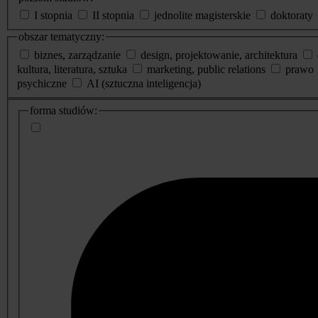
I stopnia
II stopnia
jednolite magisterskie
doktoraty
obszar tematyczny:
biznes, zarządzanie
design, projektowanie, architektura
kultura, literatura, sztuka
marketing, public relations
prawo
psychiczne
AI (sztuczna inteligencja)
dodatkowe
forma studiów:
informacje
o
studiach