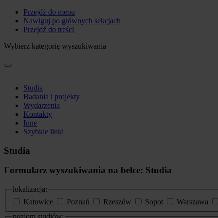
Przejdź do menu
Nawiguj po głównych sekcjach
Przejdź do treści
Wybierz kategorię wyszukiwania
Studia
Badania i projekty
Wydarzenia
Kontakty
Inne
Szybkie linki
Studia
Formularz wyszukiwania na belce: Studia
lokalizacja:
Katowice
Poznań
Rzeszów
Sopot
Warszawa
poziom studiów: