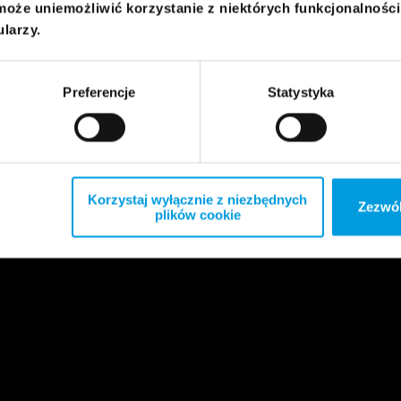
może uniemożliwić korzystanie z niektórych funkcjonalnośc
ularzy.
Preferencje
Statystyka
Korzystaj wyłącznie z niezbędnych
Zezwól
plików cookie