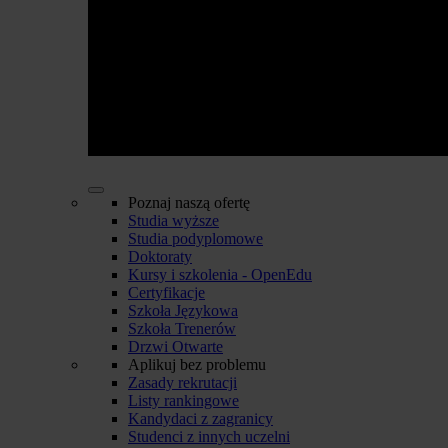
Poznaj naszą ofertę
Studia wyższe
Studia podyplomowe
Doktoraty
Kursy i szkolenia - OpenEdu
Certyfikacje
Szkoła Językowa
Szkoła Trenerów
Drzwi Otwarte
Aplikuj bez problemu
Zasady rekrutacji
Listy rankingowe
Kandydaci z zagranicy
Studenci z innych uczelni