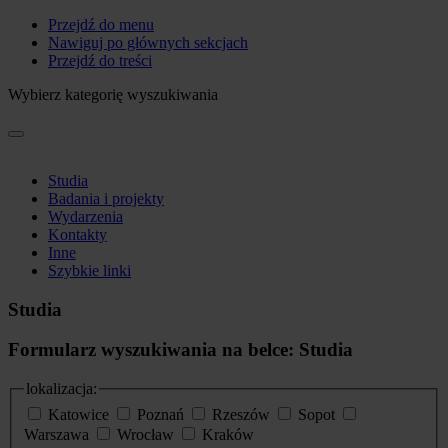
Przejdź do menu
Nawiguj po głównych sekcjach
Przejdź do treści
Wybierz kategorię wyszukiwania
Studia
Badania i projekty
Wydarzenia
Kontakty
Inne
Szybkie linki
Studia
Formularz wyszukiwania na belce: Studia
lokalizacja:
Katowice
Poznań
Rzeszów
Sopot
Warszawa
Wrocław
Kraków