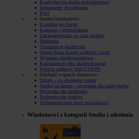
Kandydaci na studia podyplomowe
Dokumenty do pobrania
FAQ
Studiuj komfortowo
Uczelnia bez barier
Kampusy i infrastruktura
Zakwaterowanie na czas studiów
Biblioteki
Organizacje studenckie
Oferta Biura Karier: praktyki i staże
Wymiana międzynarodowa
Kalendarium roku akademickiego
Pobierz aplikację Mój USWPS
Zdobądź wsparcie finansowe
Opłaty – co obejmuje czesne
Studiuj za darmo – stypendia dla kandydatów
Stypendia dla studentów
Preferencyjne kredyty
Dofinansowanie przez pracodawcę
Wiadomości z kategorii
Studia i szkolenia