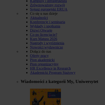
Kampusy i infrastruktura
Zrównoważony rozwój
Sojusz europejski ERUA
Co się u nas dzieje
Aktualności
Konferencje i seminaria
Wykłady i spotkania
Drzwi Otwarte
Co po licencjacie?
Kurs Matura 2026
Nagrody i wyróżnienia
Nowości wydawnicze
Dołącz do nas
Oferty pracy
Pion akademicki
Pion organizacyjny
HR Excellence in Research
Akademicki Program Stażowy
Wiadomości z kategorii
My, Uniwersytet