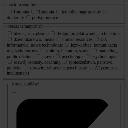
poziom studiów:
I stopnia
II stopnia
jednolite magisterskie
doktoraty
podyplomowe
obszar tematyczny:
biznes, zarządzanie
design, projektowanie, architektura
dziennikarstwo, media
human resources
UX,
informatyka, nowe technologie
języki obce, komunikacja
międzykulturowa
kultura, literatura, sztuka
marketing,
public relations
prawo
psychologia
psychoterapia
rozwój osobisty, coaching
społeczeństwo, państwo,
polityka
zdrowie, zaburzenia psychiczne
AI (sztuczna
inteligencja)
dodatkowe
forma studiów:
informacje
o
studiach