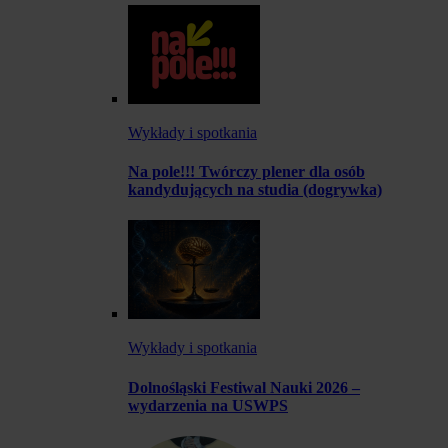
Wykłady i spotkania
Na pole!!! Twórczy plener dla osób
kandydujących na studia (dogrywka)
Wykłady i spotkania
Dolnośląski Festiwal Nauki 2026 –
wydarzenia na USWPS