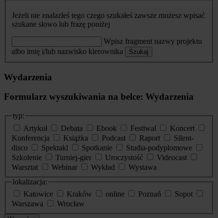
Jeżeli nie znalazłeś tego czego szukałeś zawsze możesz wpisać
szukane słowo lub frazę poniżej
Wpisz fragment nazwy projektu
albo imię i/lub nazwisko kierownika
Szukaj
Wydarzenia
Formularz wyszukiwania na belce: Wydarzenia
typ:
Artykuł
Debata
Ebook
Festiwal
Koncert
Konferencja
Książka
Podcast
Raport
Silent-
disco
Spektakl
Spotkanie
Studia-podyplomowe
Szkolenie
Turniej-gier
Uroczystość
Videocast
Warsztat
Webinar
Wykład
Wystawa
lokalizacja:
Katowice
Kraków
online
Poznań
Sopot
Warszawa
Wrocław