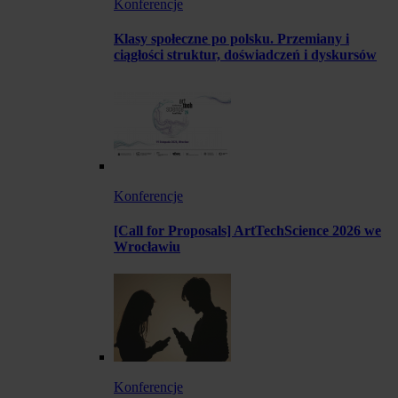
Konferencje
Klasy społeczne po polsku. Przemiany i
ciągłości struktur, doświadczeń i dyskursów
Konferencje
[Call for Proposals] ArtTechScience 2026 we
Wrocławiu
Konferencje