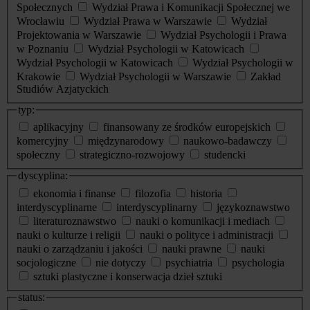
Społecznych
Wydział Prawa i Komunikacji Społecznej we
Wrocławiu
Wydział Prawa w Warszawie
Wydział
Projektowania w Warszawie
Wydział Psychologii i Prawa
w Poznaniu
Wydział Psychologii w Katowicach
Wydział Psychologii w Katowicach
Wydział Psychologii w
Krakowie
Wydział Psychologii w Warszawie
Zakład
Studiów Azjatyckich
typ:
aplikacyjny
finansowany ze środków europejskich
komercyjny
międzynarodowy
naukowo-badawczy
społeczny
strategiczno-rozwojowy
studencki
dyscyplina:
ekonomia i finanse
filozofia
historia
interdyscyplinarne
interdyscyplinarny
językoznawstwo
literaturoznawstwo
nauki o komunikacji i mediach
nauki o kulturze i religii
nauki o polityce i administracji
nauki o zarządzaniu i jakości
nauki prawne
nauki
socjologiczne
nie dotyczy
psychiatria
psychologia
sztuki plastyczne i konserwacja dzieł sztuki
status: