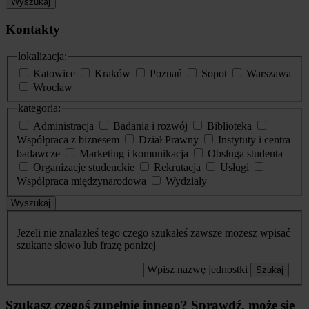
Wyszukaj
Kontakty
lokalizacja:
Katowice
Kraków
Poznań
Sopot
Warszawa
Wrocław
kategoria:
Administracja
Badania i rozwój
Biblioteka
Współpraca z biznesem
Dział Prawny
Instytuty i centra
badawcze
Marketing i komunikacja
Obsługa studenta
Organizacje studenckie
Rekrutacja
Usługi
Współpraca międzynarodowa
Wydziały
Wyszukaj
Jeżeli nie znalazłeś tego czego szukałeś zawsze możesz wpisać
szukane słowo lub frazę poniżej
Wpisz nazwę jednostki
Szukaj
Szukasz czegoś zupełnie innego? Sprawdź, może się