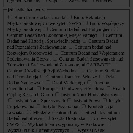
ogólnouczelniany
Sopot
Warszawa
Wrocław
jednostka badawcza:
Biuro Prorektorki ds. nauki
Biuro Rekrutacji
Międzynarodowej Uniwersytetu SWPS
Biuro Współpracy
Międzynarodowej
Centrum Badań nad Bullyingiem
Centrum Badań nad Ekonomiką Miejsc Pamięci
Centrum
Badań nad Historią i Sprawiedliwością
Centrum Badań
nad Poznaniem i Zachowaniem
Centrum badań nad
Rozwojem Osobowości
Centrum Badań nad Wspieraniem
Podejmowania Decyzji
Centrum Badań Stosowanych nad
Zdrowiem i Zachowaniami Zdrowotnymi CARE-BEH
Centrum Cywilizacji Azji Wschodniej
Centrum Studiów
nad Demokracją
Centrum Transferu Wiedzy
Dział
Badań Naukowych
Dział Marketingu
Emotion
Cognition Lab
Europejski Uniwersytet Viadrina
Health
Coping Research Group
Instytut Nauk Humanistycznych
Instytut Nauk Społecznych
Instytut Prawa
Instytut
Projektowania
Instytut Psychologii
Konfederacja
Lewiatan
Młodzi w Centrum Lab
StresLab Centrum
Badań nad Stresem
Szkoła Doktorska
Uniwersytet
SWPS
Wydział Interdyscyplinarny w Krakowie
Wydział Nauk Humanistycznych
Wydział Nauk