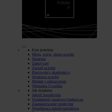
Kim jesteśmy
Misja, wizja, status uczelni
Strategia
Założyciel
Zarząd uczelni
Pracownicy akademiccy
Struktura uczelni
Medale i odznaczenia
Wirtualna Uczelnia
Jak działamy
Jakość kształcenia
Działalność naukowo-badawcza
Zaangażowanie społeczne
Współpraca międzynarodowa