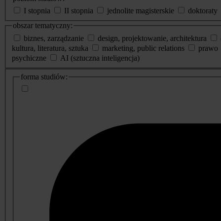
I stopnia
II stopnia
jednolite magisterskie
doktoraty
obszar tematyczny:
biznes, zarządzanie
design, projektowanie, architektura
kultura, literatura, sztuka
marketing, public relations
prawo
psychiczne
AI (sztuczna inteligencja)
dodatkowe
forma studiów:
informacje
o
studiach