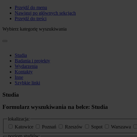
Przejdź do menu
Nawiguj po głównych sekcjach
Przejdź do treści
Wybierz kategorię wyszukiwania
Studia
Badania i projekty
Wydarzenia
Kontakty
Inne
Szybkie linki
Studia
Formularz wyszukiwania na belce: Studia
lokalizacja:
Katowice
Poznań
Rzeszów
Sopot
Warszawa
poziom studiów: