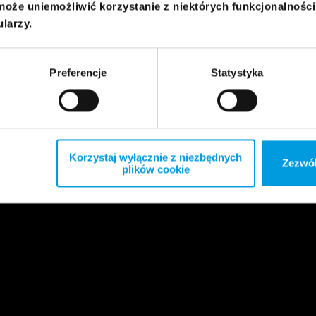
może uniemożliwić korzystanie z niektórych funkcjonalnośc
ularzy.
Preferencje
Statystyka
Korzystaj wyłącznie z niezbędnych
Zezwól
plików cookie