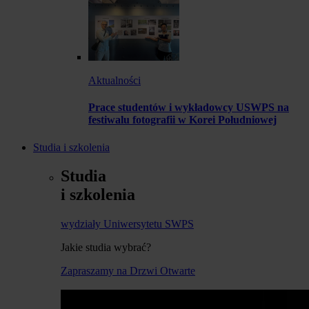
Aktualności
Prace studentów i wykładowcy USWPS na
festiwalu fotografii w Korei Południowej
Studia i szkolenia
Studia
i szkolenia
wydziały Uniwersytetu SWPS
Jakie studia wybrać?
Zapraszamy na Drzwi Otwarte