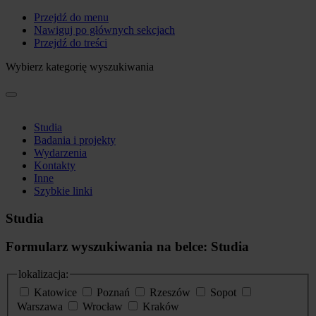
Przejdź do menu
Nawiguj po głównych sekcjach
Przejdź do treści
Wybierz kategorię wyszukiwania
Studia
Badania i projekty
Wydarzenia
Kontakty
Inne
Szybkie linki
Studia
Formularz wyszukiwania na belce: Studia
lokalizacja:
Katowice
Poznań
Rzeszów
Sopot
Warszawa
Wrocław
Kraków