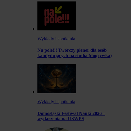
Wykłady i spotkania
Na pole!!! Twórczy plener dla osób
kandydujących na studia (dogrywka)
Wykłady i spotkania
Dolnośląski Festiwal Nauki 2026 –
wydarzenia na USWPS