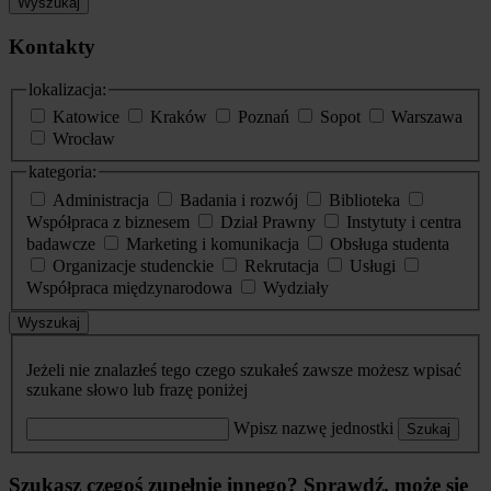
Wyszukaj
Kontakty
lokalizacja:
Katowice
Kraków
Poznań
Sopot
Warszawa
Wrocław
kategoria:
Administracja
Badania i rozwój
Biblioteka
Współpraca z biznesem
Dział Prawny
Instytuty i centra
badawcze
Marketing i komunikacja
Obsługa studenta
Organizacje studenckie
Rekrutacja
Usługi
Współpraca międzynarodowa
Wydziały
Wyszukaj
Jeżeli nie znalazłeś tego czego szukałeś zawsze możesz wpisać
szukane słowo lub frazę poniżej
Wpisz nazwę jednostki
Szukaj
Szukasz czegoś zupełnie innego? Sprawdź, może się