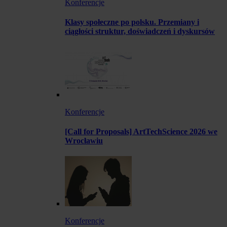
Konferencje
Klasy społeczne po polsku. Przemiany i
ciągłości struktur, doświadczeń i dyskursów
Konferencje
[Call for Proposals] ArtTechScience 2026 we
Wrocławiu
Konferencje