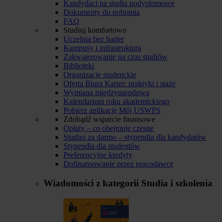
Kandydaci na studia podyplomowe
Dokumenty do pobrania
FAQ
Studiuj komfortowo
Uczelnia bez barier
Kampusy i infrastruktura
Zakwaterowanie na czas studiów
Biblioteki
Organizacje studenckie
Oferta Biura Karier: praktyki i staże
Wymiana międzynarodowa
Kalendarium roku akademickiego
Pobierz aplikację Mój USWPS
Zdobądź wsparcie finansowe
Opłaty – co obejmuje czesne
Studiuj za darmo – stypendia dla kandydatów
Stypendia dla studentów
Preferencyjne kredyty
Dofinansowanie przez pracodawcę
Wiadomości z kategorii
Studia i szkolenia