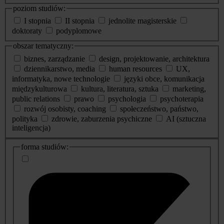
poziom studiów:
I stopnia
II stopnia
jednolite magisterskie
doktoraty
podyplomowe
obszar tematyczny:
biznes, zarządzanie
design, projektowanie, architektura
dziennikarstwo, media
human resources
UX,
informatyka, nowe technologie
języki obce, komunikacja
międzykulturowa
kultura, literatura, sztuka
marketing,
public relations
prawo
psychologia
psychoterapia
rozwój osobisty, coaching
społeczeństwo, państwo,
polityka
zdrowie, zaburzenia psychiczne
AI (sztuczna
inteligencja)
dodatkowe
forma studiów:
informacje
o
studiach