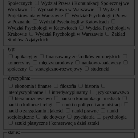
Społecznych
Wydział Prawa i Komunikacji Społecznej we
Wrocławiu
Wydział Prawa w Warszawie
Wydział
Projektowania w Warszawie
Wydział Psychologii i Prawa
w Poznaniu
Wydział Psychologii w Katowicach
Wydział Psychologii w Katowicach
Wydział Psychologii w
Krakowie
Wydział Psychologii w Warszawie
Zakład
Studiów Azjatyckich
typ:
aplikacyjny
finansowany ze środków europejskich
komercyjny
międzynarodowy
naukowo-badawczy
społeczny
strategiczno-rozwojowy
studencki
dyscyplina:
ekonomia i finanse
filozofia
historia
interdyscyplinarne
interdyscyplinarny
językoznawstwo
literaturoznawstwo
nauki o komunikacji i mediach
nauki o kulturze i religii
nauki o polityce i administracji
nauki o zarządzaniu i jakości
nauki prawne
nauki
socjologiczne
nie dotyczy
psychiatria
psychologia
sztuki plastyczne i konserwacja dzieł sztuki
status: