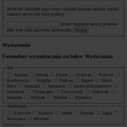
Jeżeli nie znalazłeś tego czego szukałeś zawsze możesz wpisać
szukane słowo lub frazę poniżej
Wpisz fragment nazwy projektu
albo imię i/lub nazwisko kierownika
Szukaj
Wydarzenia
Formularz wyszukiwania na belce: Wydarzenia
typ:
Artykuł
Debata
Ebook
Festiwal
Koncert
Konferencja
Książka
Podcast
Raport
Silent-
disco
Spektakl
Spotkanie
Studia-podyplomowe
Szkolenie
Turniej-gier
Uroczystość
Videocast
Warsztat
Webinar
Wykład
Wystawa
lokalizacja:
Katowice
Kraków
online
Poznań
Sopot
Warszawa
Wrocław