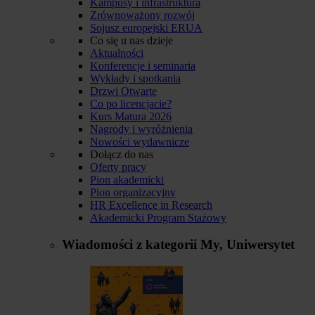
Kampusy i infrastruktura
Zrównoważony rozwój
Sojusz europejski ERUA
Co się u nas dzieje
Aktualności
Konferencje i seminaria
Wykłady i spotkania
Drzwi Otwarte
Co po licencjacie?
Kurs Matura 2026
Nagrody i wyróżnienia
Nowości wydawnicze
Dołącz do nas
Oferty pracy
Pion akademicki
Pion organizacyjny
HR Excellence in Research
Akademicki Program Stażowy
Wiadomości z kategorii
My, Uniwersytet