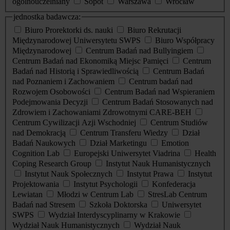
ogólnouczelniany
Sopot
Warszawa
Wrocław
jednostka badawcza:
Biuro Prorektorki ds. nauki
Biuro Rekrutacji
Międzynarodowej Uniwersytetu SWPS
Biuro Współpracy
Międzynarodowej
Centrum Badań nad Bullyingiem
Centrum Badań nad Ekonomiką Miejsc Pamięci
Centrum
Badań nad Historią i Sprawiedliwością
Centrum Badań
nad Poznaniem i Zachowaniem
Centrum badań nad
Rozwojem Osobowości
Centrum Badań nad Wspieraniem
Podejmowania Decyzji
Centrum Badań Stosowanych nad
Zdrowiem i Zachowaniami Zdrowotnymi CARE-BEH
Centrum Cywilizacji Azji Wschodniej
Centrum Studiów
nad Demokracją
Centrum Transferu Wiedzy
Dział
Badań Naukowych
Dział Marketingu
Emotion
Cognition Lab
Europejski Uniwersytet Viadrina
Health
Coping Research Group
Instytut Nauk Humanistycznych
Instytut Nauk Społecznych
Instytut Prawa
Instytut
Projektowania
Instytut Psychologii
Konfederacja
Lewiatan
Młodzi w Centrum Lab
StresLab Centrum
Badań nad Stresem
Szkoła Doktorska
Uniwersytet
SWPS
Wydział Interdyscyplinarny w Krakowie
Wydział Nauk Humanistycznych
Wydział Nauk