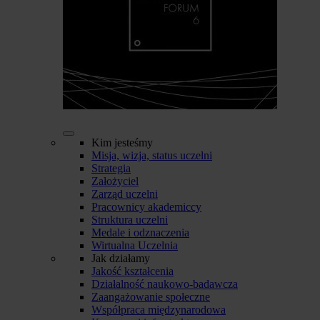
Kim jesteśmy
Misja, wizja, status uczelni
Strategia
Założyciel
Zarząd uczelni
Pracownicy akademiccy
Struktura uczelni
Medale i odznaczenia
Wirtualna Uczelnia
Jak działamy
Jakość kształcenia
Działalność naukowo-badawcza
Zaangażowanie społeczne
Współpraca międzynarodowa