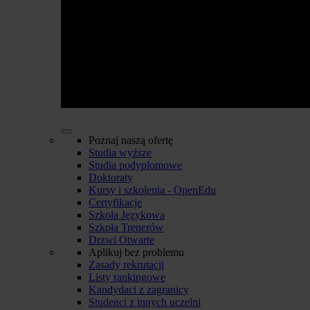
Poznaj naszą ofertę
Studia wyższe
Studia podyplomowe
Doktoraty
Kursy i szkolenia - OpenEdu
Certyfikacje
Szkoła Językowa
Szkoła Trenerów
Drzwi Otwarte
Aplikuj bez problemu
Zasady rekrutacji
Listy rankingowe
Kandydaci z zagranicy
Studenci z innych uczelni