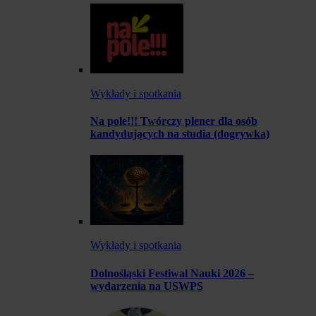
Wykłady i spotkania
Na pole!!! Twórczy plener dla osób
kandydujących na studia (dogrywka)
Wykłady i spotkania
Dolnośląski Festiwal Nauki 2026 –
wydarzenia na USWPS