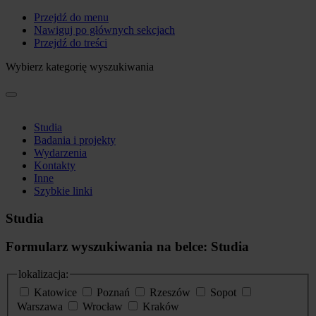
Przejdź do menu
Nawiguj po głównych sekcjach
Przejdź do treści
Wybierz kategorię wyszukiwania
Studia
Badania i projekty
Wydarzenia
Kontakty
Inne
Szybkie linki
Studia
Formularz wyszukiwania na belce: Studia
lokalizacja:
Katowice
Poznań
Rzeszów
Sopot
Warszawa
Wrocław
Kraków