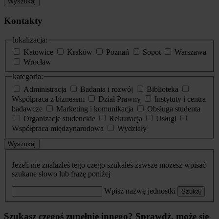
Wyszukaj
Kontakty
lokalizacja:
Katowice
Kraków
Poznań
Sopot
Warszawa
Wrocław
kategoria:
Administracja
Badania i rozwój
Biblioteka
Współpraca z biznesem
Dział Prawny
Instytuty i centra
badawcze
Marketing i komunikacja
Obsługa studenta
Organizacje studenckie
Rekrutacja
Usługi
Współpraca międzynarodowa
Wydziały
Wyszukaj
Jeżeli nie znalazłeś tego czego szukałeś zawsze możesz wpisać
szukane słowo lub frazę poniżej
Wpisz nazwę jednostki
Szukaj
Szukasz czegoś zupełnie innego? Sprawdź, może się