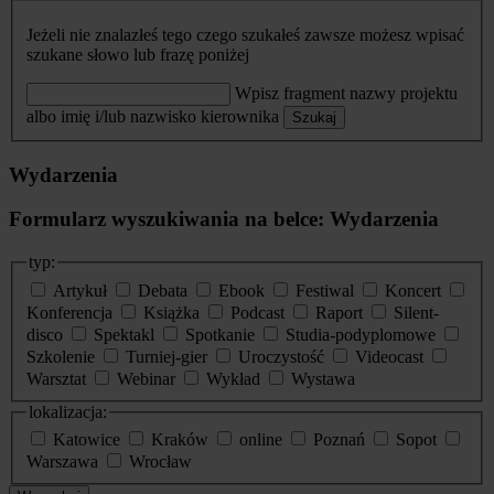
Jeżeli nie znalazłeś tego czego szukałeś zawsze możesz wpisać
szukane słowo lub frazę poniżej
Wpisz fragment nazwy projektu
albo imię i/lub nazwisko kierownika
Szukaj
Wydarzenia
Formularz wyszukiwania na belce: Wydarzenia
typ:
Artykuł
Debata
Ebook
Festiwal
Koncert
Konferencja
Książka
Podcast
Raport
Silent-
disco
Spektakl
Spotkanie
Studia-podyplomowe
Szkolenie
Turniej-gier
Uroczystość
Videocast
Warsztat
Webinar
Wykład
Wystawa
lokalizacja:
Katowice
Kraków
online
Poznań
Sopot
Warszawa
Wrocław