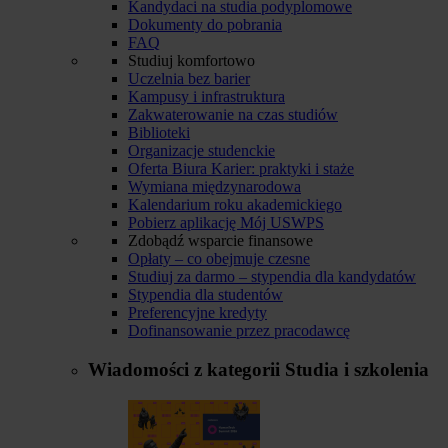
Kandydaci na studia podyplomowe
Dokumenty do pobrania
FAQ
Studiuj komfortowo
Uczelnia bez barier
Kampusy i infrastruktura
Zakwaterowanie na czas studiów
Biblioteki
Organizacje studenckie
Oferta Biura Karier: praktyki i staże
Wymiana międzynarodowa
Kalendarium roku akademickiego
Pobierz aplikację Mój USWPS
Zdobądź wsparcie finansowe
Opłaty – co obejmuje czesne
Studiuj za darmo – stypendia dla kandydatów
Stypendia dla studentów
Preferencyjne kredyty
Dofinansowanie przez pracodawcę
Wiadomości z kategorii
Studia i szkolenia