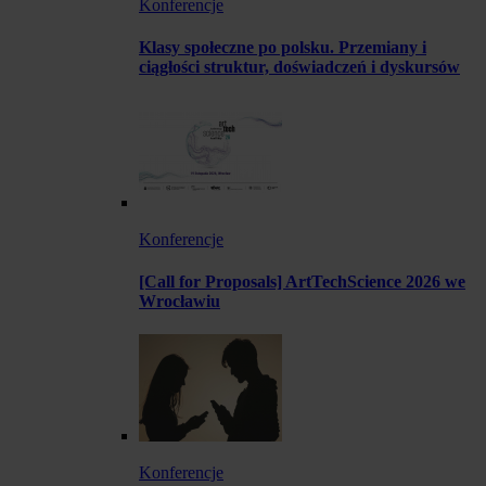
Konferencje
Klasy społeczne po polsku. Przemiany i
ciągłości struktur, doświadczeń i dyskursów
Konferencje
[Call for Proposals] ArtTechScience 2026 we
Wrocławiu
Konferencje