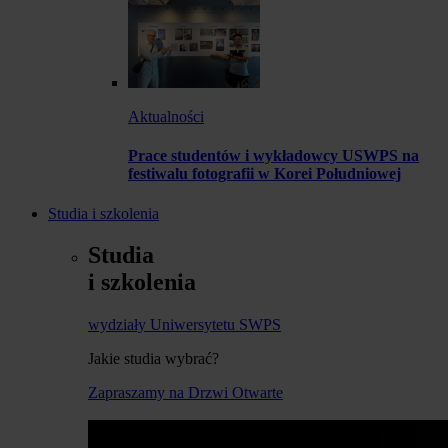
Aktualności
Prace studentów i wykładowcy USWPS na
festiwalu fotografii w Korei Południowej
Studia i szkolenia
Studia
i szkolenia
wydziały Uniwersytetu SWPS
Jakie studia wybrać?
Zapraszamy na Drzwi Otwarte