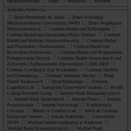
ogólnouczelniany
Sopot
Warszawa
Wrocław
jednostka badawcza:
Biuro Prorektorki ds. nauki
Biuro Rekrutacji
Międzynarodowej Uniwersytetu SWPS
Biuro Współpracy
Międzynarodowej
Centrum Badań nad Bullyingiem
Centrum Badań nad Ekonomiką Miejsc Pamięci
Centrum
Badań nad Historią i Sprawiedliwością
Centrum Badań
nad Poznaniem i Zachowaniem
Centrum badań nad
Rozwojem Osobowości
Centrum Badań nad Wspieraniem
Podejmowania Decyzji
Centrum Badań Stosowanych nad
Zdrowiem i Zachowaniami Zdrowotnymi CARE-BEH
Centrum Cywilizacji Azji Wschodniej
Centrum Studiów
nad Demokracją
Centrum Transferu Wiedzy
Dział
Badań Naukowych
Dział Marketingu
Emotion
Cognition Lab
Europejski Uniwersytet Viadrina
Health
Coping Research Group
Instytut Nauk Humanistycznych
Instytut Nauk Społecznych
Instytut Prawa
Instytut
Projektowania
Instytut Psychologii
Konfederacja
Lewiatan
Młodzi w Centrum Lab
StresLab Centrum
Badań nad Stresem
Szkoła Doktorska
Uniwersytet
SWPS
Wydział Interdyscyplinarny w Krakowie
Wydział Nauk Humanistycznych
Wydział Nauk