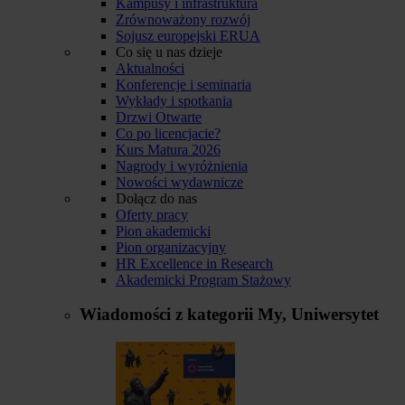
Kampusy i infrastruktura
Zrównoważony rozwój
Sojusz europejski ERUA
Co się u nas dzieje
Aktualności
Konferencje i seminaria
Wykłady i spotkania
Drzwi Otwarte
Co po licencjacie?
Kurs Matura 2026
Nagrody i wyróżnienia
Nowości wydawnicze
Dołącz do nas
Oferty pracy
Pion akademicki
Pion organizacyjny
HR Excellence in Research
Akademicki Program Stażowy
Wiadomości z kategorii
My, Uniwersytet