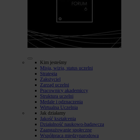
Kim jesteśmy
Misja, wizja, status uczelni
Strategia
Założyciel
Zarząd uczelni
Pracownicy akademiccy
Struktura uczelni
Medale i odznaczenia
Wirtualna Uczelnia
Jak działamy
Jakość kształcenia
Działalność naukowo-badawcza
Zaangażowanie społeczne
Współpraca międzynarodowa