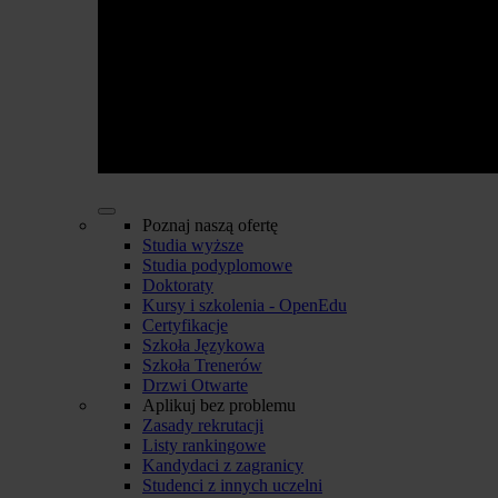
Poznaj naszą ofertę
Studia wyższe
Studia podyplomowe
Doktoraty
Kursy i szkolenia - OpenEdu
Certyfikacje
Szkoła Językowa
Szkoła Trenerów
Drzwi Otwarte
Aplikuj bez problemu
Zasady rekrutacji
Listy rankingowe
Kandydaci z zagranicy
Studenci z innych uczelni