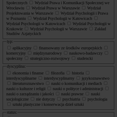
Społecznych
Wydział Prawa i Komunikacji Społecznej we
Wrocławiu
Wydział Prawa w Warszawie
Wydział
Projektowania w Warszawie
Wydział Psychologii i Prawa
w Poznaniu
Wydział Psychologii w Katowicach
Wydział Psychologii w Katowicach
Wydział Psychologii w
Krakowie
Wydział Psychologii w Warszawie
Zakład
Studiów Azjatyckich
typ:
aplikacyjny
finansowany ze środków europejskich
komercyjny
międzynarodowy
naukowo-badawczy
społeczny
strategiczno-rozwojowy
studencki
dyscyplina:
ekonomia i finanse
filozofia
historia
interdyscyplinarne
interdyscyplinarny
językoznawstwo
literaturoznawstwo
nauki o komunikacji i mediach
nauki o kulturze i religii
nauki o polityce i administracji
nauki o zarządzaniu i jakości
nauki prawne
nauki
socjologiczne
nie dotyczy
psychiatria
psychologia
sztuki plastyczne i konserwacja dzieł sztuki
status: