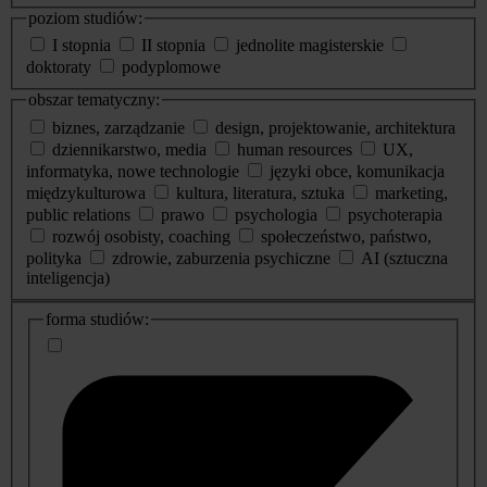
poziom studiów:
I stopnia
II stopnia
jednolite magisterskie
doktoraty
podyplomowe
obszar tematyczny:
biznes, zarządzanie
design, projektowanie, architektura
dziennikarstwo, media
human resources
UX,
informatyka, nowe technologie
języki obce, komunikacja
międzykulturowa
kultura, literatura, sztuka
marketing,
public relations
prawo
psychologia
psychoterapia
rozwój osobisty, coaching
społeczeństwo, państwo,
polityka
zdrowie, zaburzenia psychiczne
AI (sztuczna
inteligencja)
dodatkowe
forma studiów:
informacje
o
studiach