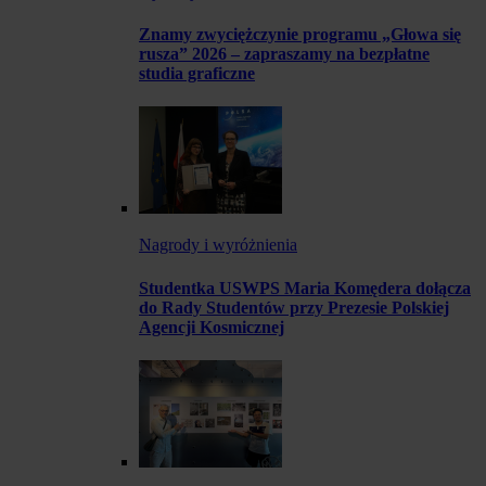
Znamy zwyciężczynie programu „Głowa się
rusza” 2026 – zapraszamy na bezpłatne
studia graficzne
Nagrody i wyróżnienia
Studentka USWPS Maria Komędera dołącza
do Rady Studentów przy Prezesie Polskiej
Agencji Kosmicznej