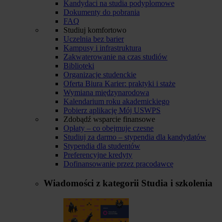
Kandydaci na studia podyplomowe
Dokumenty do pobrania
FAQ
Studiuj komfortowo
Uczelnia bez barier
Kampusy i infrastruktura
Zakwaterowanie na czas studiów
Biblioteki
Organizacje studenckie
Oferta Biura Karier: praktyki i staże
Wymiana międzynarodowa
Kalendarium roku akademickiego
Pobierz aplikację Mój USWPS
Zdobądź wsparcie finansowe
Opłaty – co obejmuje czesne
Studiuj za darmo – stypendia dla kandydatów
Stypendia dla studentów
Preferencyjne kredyty
Dofinansowanie przez pracodawcę
Wiadomości z kategorii
Studia i szkolenia