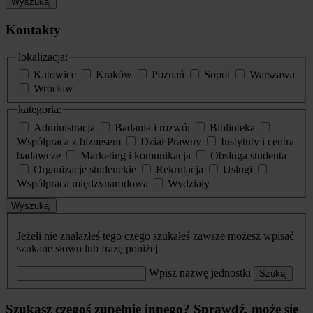
Wyszukaj
Kontakty
lokalizacja:
Katowice
Kraków
Poznań
Sopot
Warszawa
Wrocław
kategoria:
Administracja
Badania i rozwój
Biblioteka
Współpraca z biznesem
Dział Prawny
Instytuty i centra
badawcze
Marketing i komunikacja
Obsługa studenta
Organizacje studenckie
Rekrutacja
Usługi
Współpraca międzynarodowa
Wydziały
Wyszukaj
Jeżeli nie znalazłeś tego czego szukałeś zawsze możesz wpisać
szukane słowo lub frazę poniżej
Wpisz nazwę jednostki
Szukaj
Szukasz czegoś zupełnie innego? Sprawdź, może się