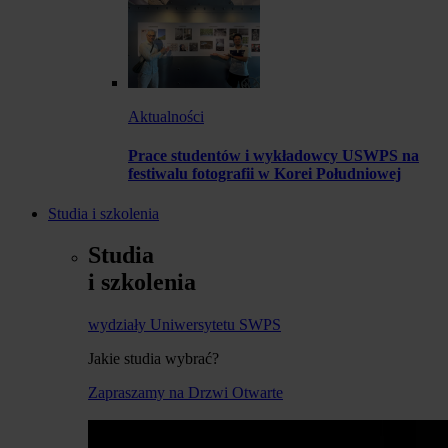
Aktualności
Prace studentów i wykładowcy USWPS na
festiwalu fotografii w Korei Południowej
Studia i szkolenia
Studia
i szkolenia
wydziały Uniwersytetu SWPS
Jakie studia wybrać?
Zapraszamy na Drzwi Otwarte