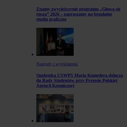
Znamy zwyciężczynie programu „Głowa się
rusza” 2026 – zapraszamy na bezpłatne
studia graficzne
Nagrody i wyróżnienia
Studentka USWPS Maria Komędera dołącza
do Rady Studentów przy Prezesie Polskiej
Agencji Kosmicznej