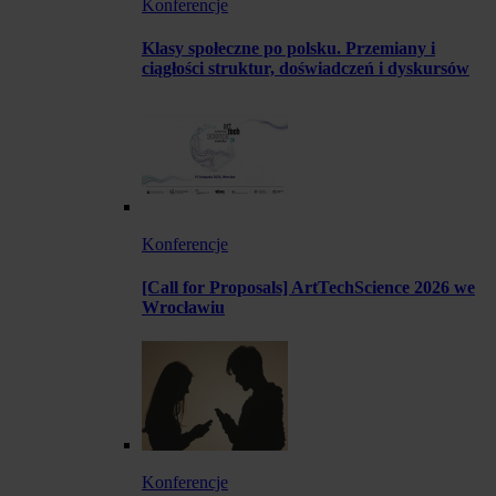
Konferencje
Klasy społeczne po polsku. Przemiany i
ciągłości struktur, doświadczeń i dyskursów
Konferencje
[Call for Proposals] ArtTechScience 2026 we
Wrocławiu
Konferencje