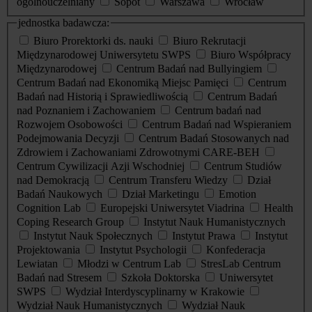
ogólnouczelniany
Sopot
Warszawa
Wrocław
jednostka badawcza:
Biuro Prorektorki ds. nauki
Biuro Rekrutacji
Międzynarodowej Uniwersytetu SWPS
Biuro Współpracy
Międzynarodowej
Centrum Badań nad Bullyingiem
Centrum Badań nad Ekonomiką Miejsc Pamięci
Centrum
Badań nad Historią i Sprawiedliwością
Centrum Badań
nad Poznaniem i Zachowaniem
Centrum badań nad
Rozwojem Osobowości
Centrum Badań nad Wspieraniem
Podejmowania Decyzji
Centrum Badań Stosowanych nad
Zdrowiem i Zachowaniami Zdrowotnymi CARE-BEH
Centrum Cywilizacji Azji Wschodniej
Centrum Studiów
nad Demokracją
Centrum Transferu Wiedzy
Dział
Badań Naukowych
Dział Marketingu
Emotion
Cognition Lab
Europejski Uniwersytet Viadrina
Health
Coping Research Group
Instytut Nauk Humanistycznych
Instytut Nauk Społecznych
Instytut Prawa
Instytut
Projektowania
Instytut Psychologii
Konfederacja
Lewiatan
Młodzi w Centrum Lab
StresLab Centrum
Badań nad Stresem
Szkoła Doktorska
Uniwersytet
SWPS
Wydział Interdyscyplinarny w Krakowie
Wydział Nauk Humanistycznych
Wydział Nauk