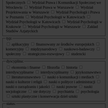
Społecznych
Wydział Prawa i Komunikacji Społecznej we
Wrocławiu
Wydział Prawa w Warszawie
Wydział
Projektowania w Warszawie
Wydział Psychologii i Prawa
w Poznaniu
Wydział Psychologii w Katowicach
Wydział Psychologii w Katowicach
Wydział Psychologii w
Krakowie
Wydział Psychologii w Warszawie
Zakład
Studiów Azjatyckich
typ:
aplikacyjny
finansowany ze środków europejskich
komercyjny
międzynarodowy
naukowo-badawczy
społeczny
strategiczno-rozwojowy
studencki
dyscyplina:
ekonomia i finanse
filozofia
historia
interdyscyplinarne
interdyscyplinarny
językoznawstwo
literaturoznawstwo
nauki o komunikacji i mediach
nauki o kulturze i religii
nauki o polityce i administracji
nauki o zarządzaniu i jakości
nauki prawne
nauki
socjologiczne
nie dotyczy
psychiatria
psychologia
sztuki plastyczne i konserwacja dzieł sztuki
status: