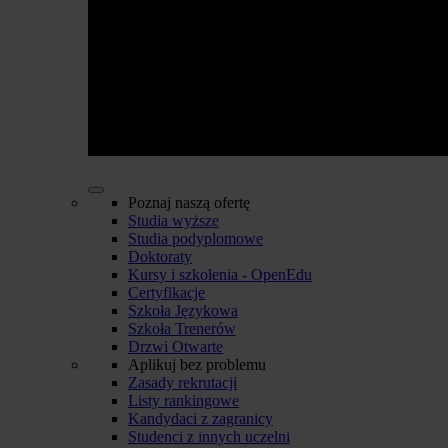
Poznaj naszą ofertę
Studia wyższe
Studia podyplomowe
Doktoraty
Kursy i szkolenia - OpenEdu
Certyfikacje
Szkoła Językowa
Szkoła Trenerów
Drzwi Otwarte
Aplikuj bez problemu
Zasady rekrutacji
Listy rankingowe
Kandydaci z zagranicy
Studenci z innych uczelni