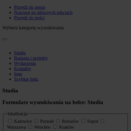
Przejdź do menu
Nawiguj po głównych sekcjach
Przejdź do treści
Wybierz kategorię wyszukiwania
Studia
Badania i projekty
Wydarzenia
Kontakty
Inne
Szybkie linki
Studia
Formularz wyszukiwania na belce: Studia
lokalizacja:
Katowice
Poznań
Rzeszów
Sopot
Warszawa
Wrocław
Kraków