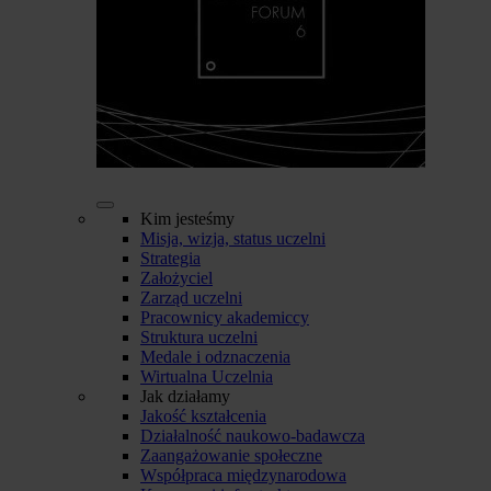
Kim jesteśmy
Misja, wizja, status uczelni
Strategia
Założyciel
Zarząd uczelni
Pracownicy akademiccy
Struktura uczelni
Medale i odznaczenia
Wirtualna Uczelnia
Jak działamy
Jakość kształcenia
Działalność naukowo-badawcza
Zaangażowanie społeczne
Współpraca międzynarodowa