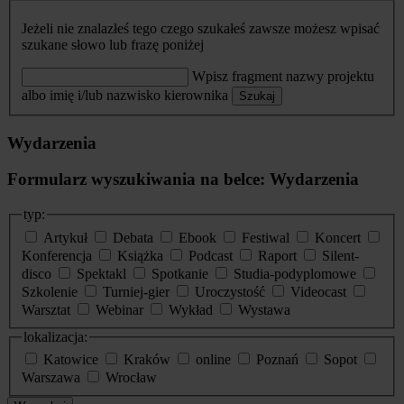
Jeżeli nie znalazłeś tego czego szukałeś zawsze możesz wpisać
szukane słowo lub frazę poniżej
Wpisz fragment nazwy projektu
albo imię i/lub nazwisko kierownika
Szukaj
Wydarzenia
Formularz wyszukiwania na belce: Wydarzenia
typ:
Artykuł
Debata
Ebook
Festiwal
Koncert
Konferencja
Książka
Podcast
Raport
Silent-
disco
Spektakl
Spotkanie
Studia-podyplomowe
Szkolenie
Turniej-gier
Uroczystość
Videocast
Warsztat
Webinar
Wykład
Wystawa
lokalizacja:
Katowice
Kraków
online
Poznań
Sopot
Warszawa
Wrocław