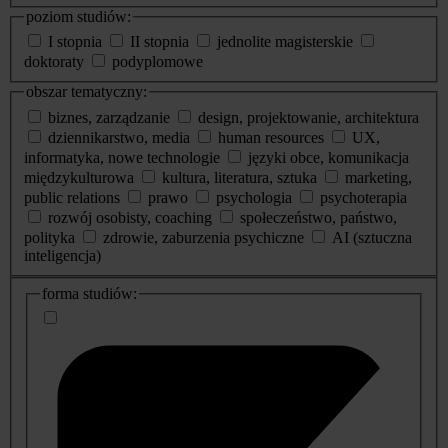
poziom studiów:
I stopnia
II stopnia
jednolite magisterskie
doktoraty
podyplomowe
obszar tematyczny:
biznes, zarządzanie
design, projektowanie, architektura
dziennikarstwo, media
human resources
UX,
informatyka, nowe technologie
języki obce, komunikacja
międzykulturowa
kultura, literatura, sztuka
marketing,
public relations
prawo
psychologia
psychoterapia
rozwój osobisty, coaching
społeczeństwo, państwo,
polityka
zdrowie, zaburzenia psychiczne
AI (sztuczna
inteligencja)
dodatkowe
forma studiów:
informacje
o
studiach