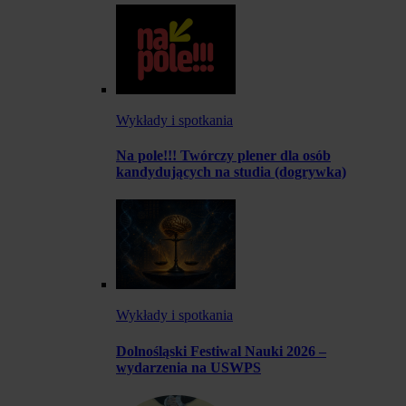
Wykłady i spotkania
Na pole!!! Twórczy plener dla osób
kandydujących na studia (dogrywka)
Wykłady i spotkania
Dolnośląski Festiwal Nauki 2026 –
wydarzenia na USWPS