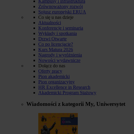
Kampusy i infrastruktura
Zrównoważony rozwój
Sojusz europejski ERUA
Co się u nas dzieje
Aktualności
Konferencje i seminaria
Wykłady i spotkania
Drzwi Otwarte
Co po licencjacie?
Kurs Matura 2026
Nagrody i wyróżnienia
Nowości wydawnicze
Dołącz do nas
Oferty pracy
Pion akademicki
Pion organizacyjny
HR Excellence in Research
Akademicki Program Stażowy
Wiadomości z kategorii
My, Uniwersytet