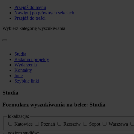
Przejdź do menu
Nawiguj po głównych sekcjach
Przejdź do treści
Wybierz kategorię wyszukiwania
Studia
Badania i projekty
Wydarzenia
Kontakty
Inne
Szybkie linki
Studia
Formularz wyszukiwania na belce: Studia
lokalizacja:
Katowice
Poznań
Rzeszów
Sopot
Warszawa
poziom studiów: