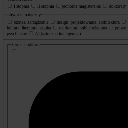
I stopnia
II stopnia
jednolite magisterskie
doktoraty
obszar tematyczny:
biznes, zarządzanie
design, projektowanie, architektura
kultura, literatura, sztuka
marketing, public relations
prawo
psychiczne
AI (sztuczna inteligencja)
dodatkowe
forma studiów:
informacje
o
studiach