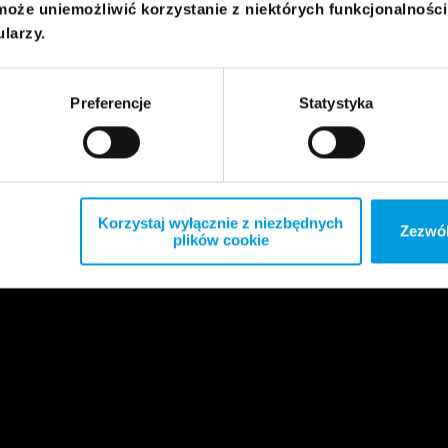
może uniemożliwić korzystanie z niektórych funkcjonalnośc
ularzy.
Preferencje
Statystyka
Korzystaj wyłącznie z niezbędnych
Zezwól
plików cookie