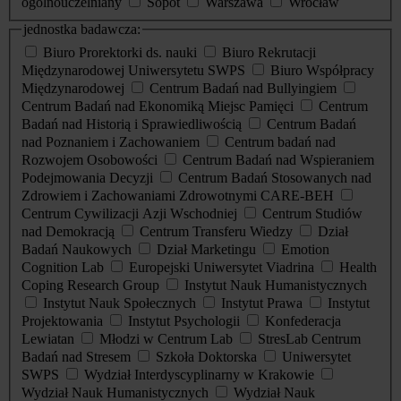
ogólnouczelniany
Sopot
Warszawa
Wrocław
jednostka badawcza:
Biuro Prorektorki ds. nauki
Biuro Rekrutacji
Międzynarodowej Uniwersytetu SWPS
Biuro Współpracy
Międzynarodowej
Centrum Badań nad Bullyingiem
Centrum Badań nad Ekonomiką Miejsc Pamięci
Centrum
Badań nad Historią i Sprawiedliwością
Centrum Badań
nad Poznaniem i Zachowaniem
Centrum badań nad
Rozwojem Osobowości
Centrum Badań nad Wspieraniem
Podejmowania Decyzji
Centrum Badań Stosowanych nad
Zdrowiem i Zachowaniami Zdrowotnymi CARE-BEH
Centrum Cywilizacji Azji Wschodniej
Centrum Studiów
nad Demokracją
Centrum Transferu Wiedzy
Dział
Badań Naukowych
Dział Marketingu
Emotion
Cognition Lab
Europejski Uniwersytet Viadrina
Health
Coping Research Group
Instytut Nauk Humanistycznych
Instytut Nauk Społecznych
Instytut Prawa
Instytut
Projektowania
Instytut Psychologii
Konfederacja
Lewiatan
Młodzi w Centrum Lab
StresLab Centrum
Badań nad Stresem
Szkoła Doktorska
Uniwersytet
SWPS
Wydział Interdyscyplinarny w Krakowie
Wydział Nauk Humanistycznych
Wydział Nauk