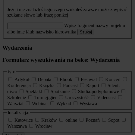
Jeżeli nie znalazłeś tego czego szukałeś zawsze możesz wpisać
szukane słowo lub frazę poniżej
Wpisz fragment nazwy projektu
albo imię i/lub nazwisko kierownika
Szukaj
Wydarzenia
Formularz wyszukiwania na belce: Wydarzenia
typ:
Artykuł
Debata
Ebook
Festiwal
Koncert
Konferencja
Książka
Podcast
Raport
Silent-
disco
Spektakl
Spotkanie
Studia-podyplomowe
Szkolenie
Turniej-gier
Uroczystość
Videocast
Warsztat
Webinar
Wykład
Wystawa
lokalizacja:
Katowice
Kraków
online
Poznań
Sopot
Warszawa
Wrocław