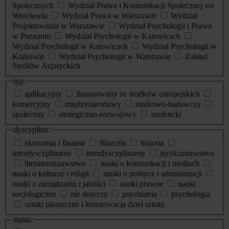
Społecznych
Wydział Prawa i Komunikacji Społecznej we
Wrocławiu
Wydział Prawa w Warszawie
Wydział
Projektowania w Warszawie
Wydział Psychologii i Prawa
w Poznaniu
Wydział Psychologii w Katowicach
Wydział Psychologii w Katowicach
Wydział Psychologii w
Krakowie
Wydział Psychologii w Warszawie
Zakład
Studiów Azjatyckich
typ:
aplikacyjny
finansowany ze środków europejskich
komercyjny
międzynarodowy
naukowo-badawczy
społeczny
strategiczno-rozwojowy
studencki
dyscyplina:
ekonomia i finanse
filozofia
historia
interdyscyplinarne
interdyscyplinarny
językoznawstwo
literaturoznawstwo
nauki o komunikacji i mediach
nauki o kulturze i religii
nauki o polityce i administracji
nauki o zarządzaniu i jakości
nauki prawne
nauki
socjologiczne
nie dotyczy
psychiatria
psychologia
sztuki plastyczne i konserwacja dzieł sztuki
status: