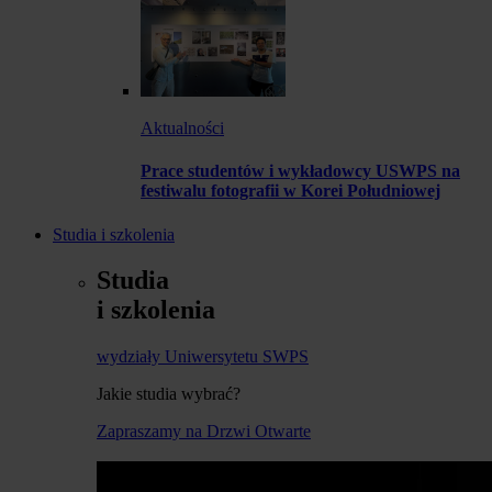
Aktualności
Prace studentów i wykładowcy USWPS na
festiwalu fotografii w Korei Południowej
Studia i szkolenia
Studia
i szkolenia
wydziały Uniwersytetu SWPS
Jakie studia wybrać?
Zapraszamy na Drzwi Otwarte