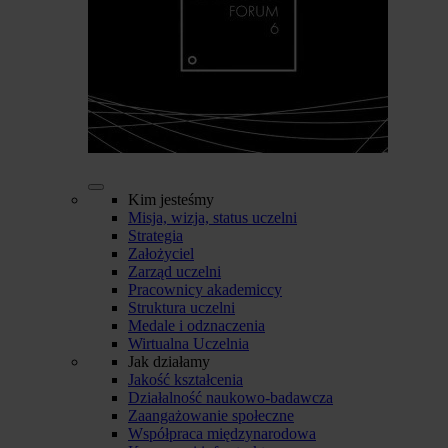
Kim jesteśmy
Misja, wizja, status uczelni
Strategia
Założyciel
Zarząd uczelni
Pracownicy akademiccy
Struktura uczelni
Medale i odznaczenia
Wirtualna Uczelnia
Jak działamy
Jakość kształcenia
Działalność naukowo-badawcza
Zaangażowanie społeczne
Współpraca międzynarodowa