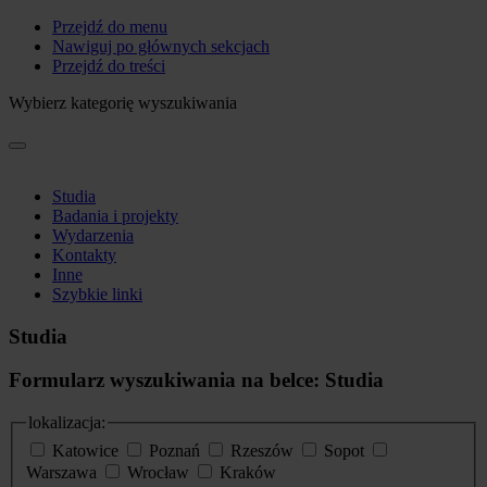
Przejdź do menu
Nawiguj po głównych sekcjach
Przejdź do treści
Wybierz kategorię wyszukiwania
Studia
Badania i projekty
Wydarzenia
Kontakty
Inne
Szybkie linki
Studia
Formularz wyszukiwania na belce: Studia
lokalizacja:
Katowice
Poznań
Rzeszów
Sopot
Warszawa
Wrocław
Kraków