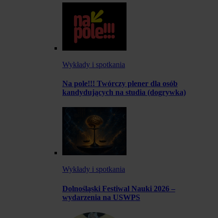
Wykłady i spotkania
Na pole!!! Twórczy plener dla osób
kandydujących na studia (dogrywka)
Wykłady i spotkania
Dolnośląski Festiwal Nauki 2026 –
wydarzenia na USWPS