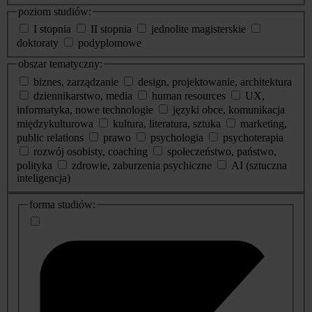
poziom studiów:
I stopnia
II stopnia
jednolite magisterskie
doktoraty
podyplomowe
obszar tematyczny:
biznes, zarządzanie
design, projektowanie, architektura
dziennikarstwo, media
human resources
UX,
informatyka, nowe technologie
języki obce, komunikacja
międzykulturowa
kultura, literatura, sztuka
marketing,
public relations
prawo
psychologia
psychoterapia
rozwój osobisty, coaching
społeczeństwo, państwo,
polityka
zdrowie, zaburzenia psychiczne
AI (sztuczna
inteligencja)
dodatkowe
forma studiów:
informacje
o
studiach