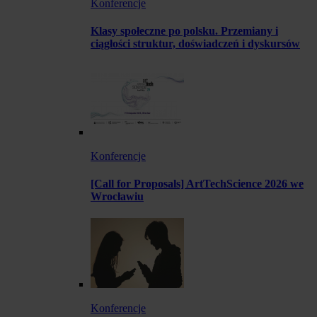
Konferencje
Klasy społeczne po polsku. Przemiany i
ciągłości struktur, doświadczeń i dyskursów
Konferencje
[Call for Proposals] ArtTechScience 2026 we
Wrocławiu
Konferencje