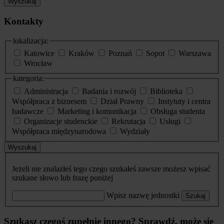
Wyszukaj
Kontakty
lokalizacja:
Katowice
Kraków
Poznań
Sopot
Warszawa
Wrocław
kategoria:
Administracja
Badania i rozwój
Biblioteka
Współpraca z biznesem
Dział Prawny
Instytuty i centra
badawcze
Marketing i komunikacja
Obsługa studenta
Organizacje studenckie
Rekrutacja
Usługi
Współpraca międzynarodowa
Wydziały
Wyszukaj
Jeżeli nie znalazłeś tego czego szukałeś zawsze możesz wpisać
szukane słowo lub frazę poniżej
Wpisz nazwę jednostki
Szukaj
Szukasz czegoś zupełnie innego? Sprawdź, może się