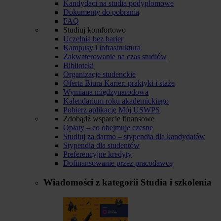
Kandydaci na studia podyplomowe
Dokumenty do pobrania
FAQ
Studiuj komfortowo
Uczelnia bez barier
Kampusy i infrastruktura
Zakwaterowanie na czas studiów
Biblioteki
Organizacje studenckie
Oferta Biura Karier: praktyki i staże
Wymiana międzynarodowa
Kalendarium roku akademickiego
Pobierz aplikację Mój USWPS
Zdobądź wsparcie finansowe
Opłaty – co obejmuje czesne
Studiuj za darmo – stypendia dla kandydatów
Stypendia dla studentów
Preferencyjne kredyty
Dofinansowanie przez pracodawcę
Wiadomości z kategorii
Studia i szkolenia