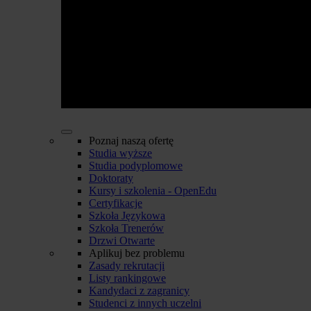
Poznaj naszą ofertę
Studia wyższe
Studia podyplomowe
Doktoraty
Kursy i szkolenia - OpenEdu
Certyfikacje
Szkoła Językowa
Szkoła Trenerów
Drzwi Otwarte
Aplikuj bez problemu
Zasady rekrutacji
Listy rankingowe
Kandydaci z zagranicy
Studenci z innych uczelni