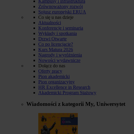
Kampusy i infrastruktura
Zrównoważony rozwój
Sojusz europejski ERUA
Co się u nas dzieje
Aktualności
Konferencje i seminaria
Wykłady i spotkania
Drzwi Otwarte
Co po licencjacie?
Kurs Matura 2026
Nagrody i wyróżnienia
Nowości wydawnicze
Dołącz do nas
Oferty pracy
Pion akademicki
Pion organizacyjny
HR Excellence in Research
Akademicki Program Stażowy
Wiadomości z kategorii
My, Uniwersytet