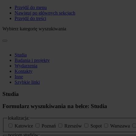
Przejdź do menu
Nawiguj po głównych sekcjach
Przejdź do treści
Wybierz kategorię wyszukiwania
Studia
Badania i projekty
Wydarzenia
Kontakty
Inne
Szybkie linki
Studia
Formularz wyszukiwania na belce: Studia
lokalizacja:
Katowice
Poznań
Rzeszów
Sopot
Warszawa
poziom studiów: