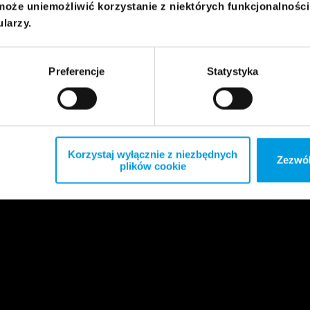
może uniemożliwić korzystanie z niektórych funkcjonalnośc
ularzy.
Preferencje
Statystyka
Korzystaj wyłącznie z niezbędnych
Zezwól
plików cookie