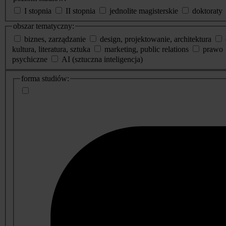
I stopnia
II stopnia
jednolite magisterskie
doktoraty
obszar tematyczny:
biznes, zarządzanie
design, projektowanie, architektura
kultura, literatura, sztuka
marketing, public relations
prawo
psychiczne
AI (sztuczna inteligencja)
dodatkowe
forma studiów:
informacje
o
studiach