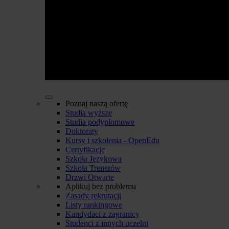
Poznaj naszą ofertę
Studia wyższe
Studia podyplomowe
Doktoraty
Kursy i szkolenia - OpenEdu
Certyfikacje
Szkoła Językowa
Szkoła Trenerów
Drzwi Otwarte
Aplikuj bez problemu
Zasady rekrutacji
Listy rankingowe
Kandydaci z zagranicy
Studenci z innych uczelni