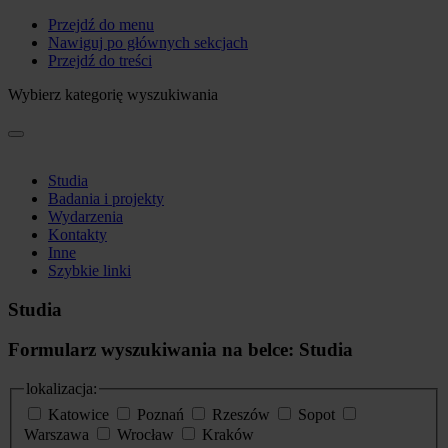
Przejdź do menu
Nawiguj po głównych sekcjach
Przejdź do treści
Wybierz kategorię wyszukiwania
Studia
Badania i projekty
Wydarzenia
Kontakty
Inne
Szybkie linki
Studia
Formularz wyszukiwania na belce: Studia
lokalizacja:
Katowice
Poznań
Rzeszów
Sopot
Warszawa
Wrocław
Kraków