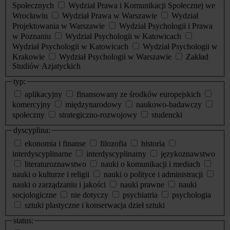
Społecznych
Wydział Prawa i Komunikacji Społecznej we
Wrocławiu
Wydział Prawa w Warszawie
Wydział
Projektowania w Warszawie
Wydział Psychologii i Prawa
w Poznaniu
Wydział Psychologii w Katowicach
Wydział Psychologii w Katowicach
Wydział Psychologii w
Krakowie
Wydział Psychologii w Warszawie
Zakład
Studiów Azjatyckich
typ:
aplikacyjny
finansowany ze środków europejskich
komercyjny
międzynarodowy
naukowo-badawczy
społeczny
strategiczno-rozwojowy
studencki
dyscyplina:
ekonomia i finanse
filozofia
historia
interdyscyplinarne
interdyscyplinarny
językoznawstwo
literaturoznawstwo
nauki o komunikacji i mediach
nauki o kulturze i religii
nauki o polityce i administracji
nauki o zarządzaniu i jakości
nauki prawne
nauki
socjologiczne
nie dotyczy
psychiatria
psychologia
sztuki plastyczne i konserwacja dzieł sztuki
status: