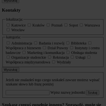
Wyszukaj
Kontakty
lokalizacja:
Katowice
Kraków
Poznań
Sopot
Warszawa
Wrocław
kategoria:
Administracja
Badania i rozwój
Biblioteka
Współpraca z biznesem
Dział Prawny
Instytuty i centra
badawcze
Marketing i komunikacja
Obsługa studenta
Organizacje studenckie
Rekrutacja
Usługi
Współpraca międzynarodowa
Wydziały
Wyszukaj
Jeżeli nie znalazłeś tego czego szukałeś zawsze możesz wpisać
szukane słowo lub frazę poniżej
Wpisz nazwę jednostki
Szukaj
Szukasz czegoś zupełnie innego? Sprawdź, może się