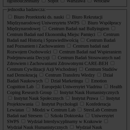
ogólnouczelniany
Sopot
Warszawa
Wrocław
jednostka badawcza:
Biuro Prorektorki ds. nauki
Biuro Rekrutacji
Międzynarodowej Uniwersytetu SWPS
Biuro Współpracy
Międzynarodowej
Centrum Badań nad Bullyingiem
Centrum Badań nad Ekonomiką Miejsc Pamięci
Centrum
Badań nad Historią i Sprawiedliwością
Centrum Badań
nad Poznaniem i Zachowaniem
Centrum badań nad
Rozwojem Osobowości
Centrum Badań nad Wspieraniem
Podejmowania Decyzji
Centrum Badań Stosowanych nad
Zdrowiem i Zachowaniami Zdrowotnymi CARE-BEH
Centrum Cywilizacji Azji Wschodniej
Centrum Studiów
nad Demokracją
Centrum Transferu Wiedzy
Dział
Badań Naukowych
Dział Marketingu
Emotion
Cognition Lab
Europejski Uniwersytet Viadrina
Health
Coping Research Group
Instytut Nauk Humanistycznych
Instytut Nauk Społecznych
Instytut Prawa
Instytut
Projektowania
Instytut Psychologii
Konfederacja
Lewiatan
Młodzi w Centrum Lab
StresLab Centrum
Badań nad Stresem
Szkoła Doktorska
Uniwersytet
SWPS
Wydział Interdyscyplinarny w Krakowie
Wydział Nauk Humanistycznych
Wydział Nauk