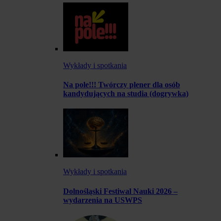
Wykłady i spotkania
Na pole!!! Twórczy plener dla osób
kandydujących na studia (dogrywka)
Wykłady i spotkania
Dolnośląski Festiwal Nauki 2026 –
wydarzenia na USWPS