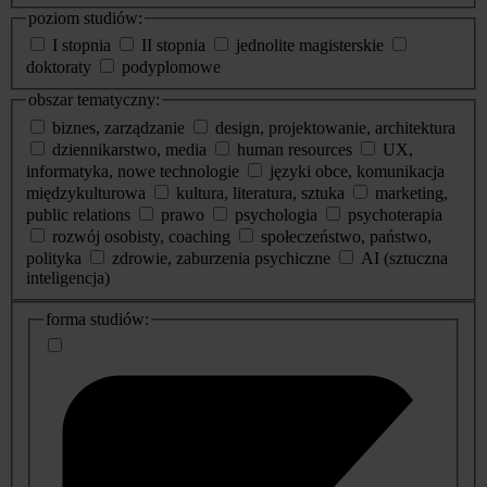
poziom studiów:
I stopnia
II stopnia
jednolite magisterskie
doktoraty
podyplomowe
obszar tematyczny:
biznes, zarządzanie
design, projektowanie, architektura
dziennikarstwo, media
human resources
UX,
informatyka, nowe technologie
języki obce, komunikacja
międzykulturowa
kultura, literatura, sztuka
marketing,
public relations
prawo
psychologia
psychoterapia
rozwój osobisty, coaching
społeczeństwo, państwo,
polityka
zdrowie, zaburzenia psychiczne
AI (sztuczna
inteligencja)
dodatkowe
forma studiów:
informacje
o
studiach