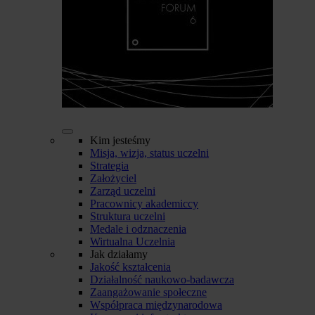
Kim jesteśmy
Misja, wizja, status uczelni
Strategia
Założyciel
Zarząd uczelni
Pracownicy akademiccy
Struktura uczelni
Medale i odznaczenia
Wirtualna Uczelnia
Jak działamy
Jakość kształcenia
Działalność naukowo-badawcza
Zaangażowanie społeczne
Współpraca międzynarodowa