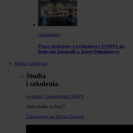
Aktualności
Prace studentów i wykładowcy USWPS na
festiwalu fotografii w Korei Południowej
Studia i szkolenia
Studia
i szkolenia
wydziały Uniwersytetu SWPS
Jakie studia wybrać?
Zapraszamy na Drzwi Otwarte