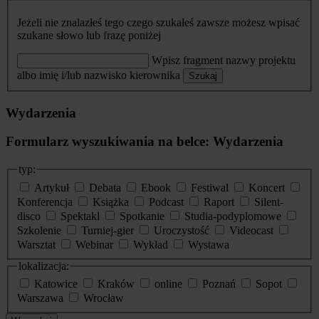
Jeżeli nie znalazłeś tego czego szukałeś zawsze możesz wpisać
szukane słowo lub frazę poniżej
Wpisz fragment nazwy projektu
albo imię i/lub nazwisko kierownika
Szukaj
Wydarzenia
Formularz wyszukiwania na belce: Wydarzenia
typ:
Artykuł
Debata
Ebook
Festiwal
Koncert
Konferencja
Książka
Podcast
Raport
Silent-
disco
Spektakl
Spotkanie
Studia-podyplomowe
Szkolenie
Turniej-gier
Uroczystość
Videocast
Warsztat
Webinar
Wykład
Wystawa
lokalizacja:
Katowice
Kraków
online
Poznań
Sopot
Warszawa
Wrocław