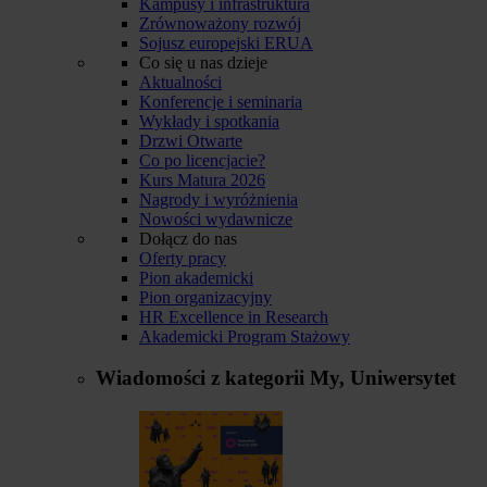
Kampusy i infrastruktura
Zrównoważony rozwój
Sojusz europejski ERUA
Co się u nas dzieje
Aktualności
Konferencje i seminaria
Wykłady i spotkania
Drzwi Otwarte
Co po licencjacie?
Kurs Matura 2026
Nagrody i wyróżnienia
Nowości wydawnicze
Dołącz do nas
Oferty pracy
Pion akademicki
Pion organizacyjny
HR Excellence in Research
Akademicki Program Stażowy
Wiadomości z kategorii
My, Uniwersytet