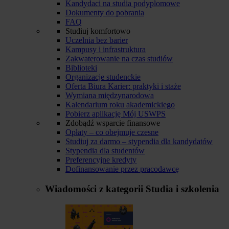
Kandydaci na studia podyplomowe
Dokumenty do pobrania
FAQ
Studiuj komfortowo
Uczelnia bez barier
Kampusy i infrastruktura
Zakwaterowanie na czas studiów
Biblioteki
Organizacje studenckie
Oferta Biura Karier: praktyki i staże
Wymiana międzynarodowa
Kalendarium roku akademickiego
Pobierz aplikację Mój USWPS
Zdobądź wsparcie finansowe
Opłaty – co obejmuje czesne
Studiuj za darmo – stypendia dla kandydatów
Stypendia dla studentów
Preferencyjne kredyty
Dofinansowanie przez pracodawcę
Wiadomości z kategorii
Studia i szkolenia