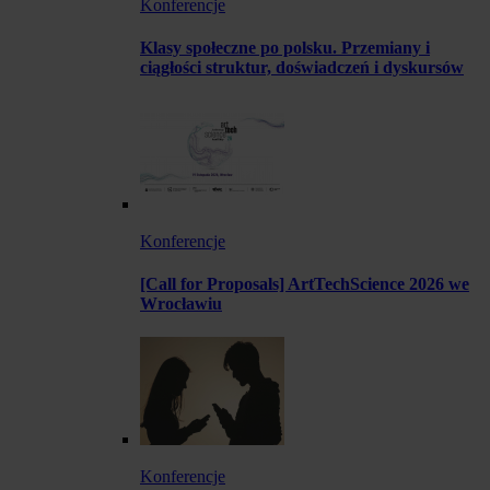
Konferencje
Klasy społeczne po polsku. Przemiany i
ciągłości struktur, doświadczeń i dyskursów
Konferencje
[Call for Proposals] ArtTechScience 2026 we
Wrocławiu
Konferencje