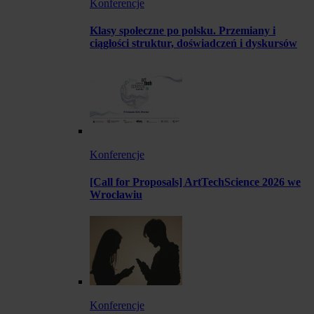
Konferencje
Klasy społeczne po polsku. Przemiany i
ciągłości struktur, doświadczeń i dyskursów
Konferencje
[Call for Proposals] ArtTechScience 2026 we
Wrocławiu
Konferencje