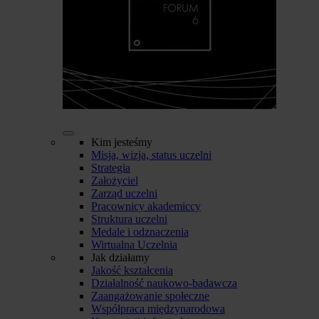
Kim jesteśmy
Misja, wizja, status uczelni
Strategia
Założyciel
Zarząd uczelni
Pracownicy akademiccy
Struktura uczelni
Medale i odznaczenia
Wirtualna Uczelnia
Jak działamy
Jakość kształcenia
Działalność naukowo-badawcza
Zaangażowanie społeczne
Współpraca międzynarodowa