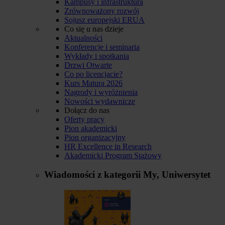
Kampusy i infrastruktura
Zrównoważony rozwój
Sojusz europejski ERUA
Co się u nas dzieje
Aktualności
Konferencje i seminaria
Wykłady i spotkania
Drzwi Otwarte
Co po licencjacie?
Kurs Matura 2026
Nagrody i wyróżnienia
Nowości wydawnicze
Dołącz do nas
Oferty pracy
Pion akademicki
Pion organizacyjny
HR Excellence in Research
Akademicki Program Stażowy
Wiadomości z kategorii
My, Uniwersytet