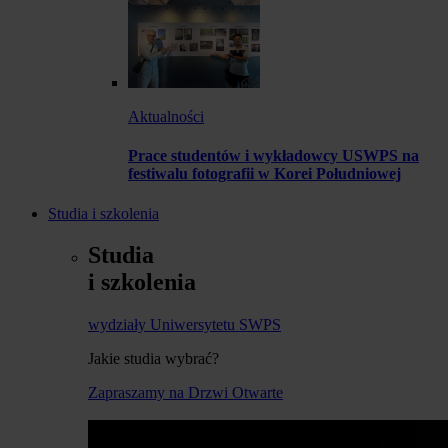
Aktualności
Prace studentów i wykładowcy USWPS na
festiwalu fotografii w Korei Południowej
Studia i szkolenia
Studia
i szkolenia
wydziały Uniwersytetu SWPS
Jakie studia wybrać?
Zapraszamy na Drzwi Otwarte