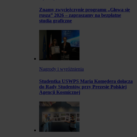
Znamy zwyciężczynie programu „Głowa się
rusza” 2026 – zapraszamy na bezpłatne
studia graficzne
Nagrody i wyróżnienia
Studentka USWPS Maria Komędera dołącza
do Rady Studentów przy Prezesie Polskiej
Agencji Kosmicznej