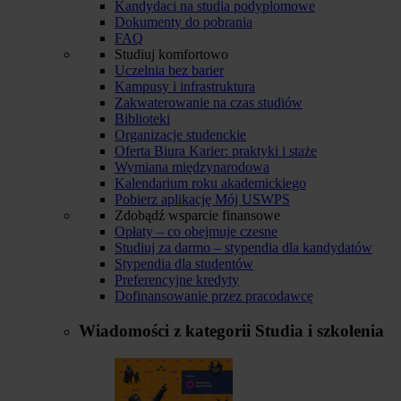
Kandydaci na studia podyplomowe
Dokumenty do pobrania
FAQ
Studiuj komfortowo
Uczelnia bez barier
Kampusy i infrastruktura
Zakwaterowanie na czas studiów
Biblioteki
Organizacje studenckie
Oferta Biura Karier: praktyki i staże
Wymiana międzynarodowa
Kalendarium roku akademickiego
Pobierz aplikację Mój USWPS
Zdobądź wsparcie finansowe
Opłaty – co obejmuje czesne
Studiuj za darmo – stypendia dla kandydatów
Stypendia dla studentów
Preferencyjne kredyty
Dofinansowanie przez pracodawcę
Wiadomości z kategorii
Studia i szkolenia