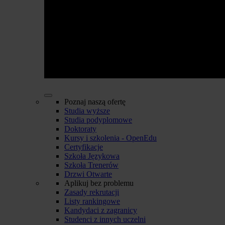
Poznaj naszą ofertę
Studia wyższe
Studia podyplomowe
Doktoraty
Kursy i szkolenia - OpenEdu
Certyfikacje
Szkoła Językowa
Szkoła Trenerów
Drzwi Otwarte
Aplikuj bez problemu
Zasady rekrutacji
Listy rankingowe
Kandydaci z zagranicy
Studenci z innych uczelni