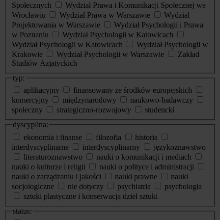
Społecznych
Wydział Prawa i Komunikacji Społecznej we
Wrocławiu
Wydział Prawa w Warszawie
Wydział
Projektowania w Warszawie
Wydział Psychologii i Prawa
w Poznaniu
Wydział Psychologii w Katowicach
Wydział Psychologii w Katowicach
Wydział Psychologii w
Krakowie
Wydział Psychologii w Warszawie
Zakład
Studiów Azjatyckich
typ:
aplikacyjny
finansowany ze środków europejskich
komercyjny
międzynarodowy
naukowo-badawczy
społeczny
strategiczno-rozwojowy
studencki
dyscyplina:
ekonomia i finanse
filozofia
historia
interdyscyplinarne
interdyscyplinarny
językoznawstwo
literaturoznawstwo
nauki o komunikacji i mediach
nauki o kulturze i religii
nauki o polityce i administracji
nauki o zarządzaniu i jakości
nauki prawne
nauki
socjologiczne
nie dotyczy
psychiatria
psychologia
sztuki plastyczne i konserwacja dzieł sztuki
status: