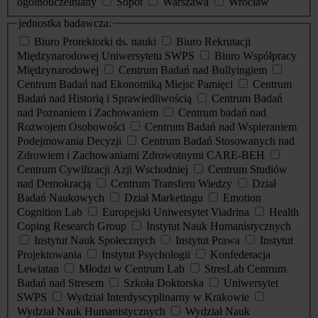
ogólnouczelniany
Sopot
Warszawa
Wrocław
jednostka badawcza:
Biuro Prorektorki ds. nauki
Biuro Rekrutacji
Międzynarodowej Uniwersytetu SWPS
Biuro Współpracy
Międzynarodowej
Centrum Badań nad Bullyingiem
Centrum Badań nad Ekonomiką Miejsc Pamięci
Centrum
Badań nad Historią i Sprawiedliwością
Centrum Badań
nad Poznaniem i Zachowaniem
Centrum badań nad
Rozwojem Osobowości
Centrum Badań nad Wspieraniem
Podejmowania Decyzji
Centrum Badań Stosowanych nad
Zdrowiem i Zachowaniami Zdrowotnymi CARE-BEH
Centrum Cywilizacji Azji Wschodniej
Centrum Studiów
nad Demokracją
Centrum Transferu Wiedzy
Dział
Badań Naukowych
Dział Marketingu
Emotion
Cognition Lab
Europejski Uniwersytet Viadrina
Health
Coping Research Group
Instytut Nauk Humanistycznych
Instytut Nauk Społecznych
Instytut Prawa
Instytut
Projektowania
Instytut Psychologii
Konfederacja
Lewiatan
Młodzi w Centrum Lab
StresLab Centrum
Badań nad Stresem
Szkoła Doktorska
Uniwersytet
SWPS
Wydział Interdyscyplinarny w Krakowie
Wydział Nauk Humanistycznych
Wydział Nauk