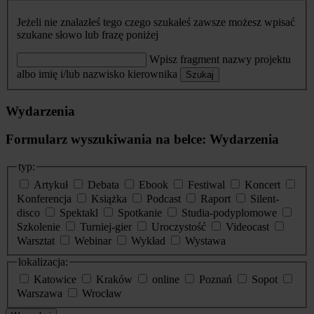
Jeżeli nie znalazłeś tego czego szukałeś zawsze możesz wpisać
szukane słowo lub frazę poniżej
Wpisz fragment nazwy projektu
albo imię i/lub nazwisko kierownika
Szukaj
Wydarzenia
Formularz wyszukiwania na belce: Wydarzenia
typ:
Artykuł
Debata
Ebook
Festiwal
Koncert
Konferencja
Książka
Podcast
Raport
Silent-
disco
Spektakl
Spotkanie
Studia-podyplomowe
Szkolenie
Turniej-gier
Uroczystość
Videocast
Warsztat
Webinar
Wykład
Wystawa
lokalizacja:
Katowice
Kraków
online
Poznań
Sopot
Warszawa
Wrocław