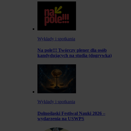
Wykłady i spotkania
Na pole!!! Twórczy plener dla osób
kandydujących na studia (dogrywka)
Wykłady i spotkania
Dolnośląski Festiwal Nauki 2026 –
wydarzenia na USWPS