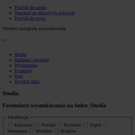
Przejdź do menu
Nawiguj po głównych sekcjach
Przejdź do treści
Wybierz kategorię wyszukiwania
Studia
Badania i projekty
Wydarzenia
Kontakty
Inne
Szybkie linki
Studia
Formularz wyszukiwania na belce: Studia
lokalizacja:
Katowice
Poznań
Rzeszów
Sopot
Warszawa
Wrocław
Kraków