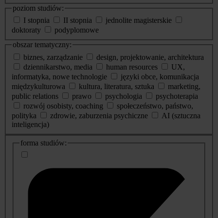
poziom studiów:
I stopnia
II stopnia
jednolite magisterskie
doktoraty
podyplomowe
obszar tematyczny:
biznes, zarządzanie
design, projektowanie, architektura
dziennikarstwo, media
human resources
UX,
informatyka, nowe technologie
języki obce, komunikacja
międzykulturowa
kultura, literatura, sztuka
marketing,
public relations
prawo
psychologia
psychoterapia
rozwój osobisty, coaching
społeczeństwo, państwo,
polityka
zdrowie, zaburzenia psychiczne
AI (sztuczna
inteligencja)
dodatkowe
forma studiów:
informacje
o
studiach