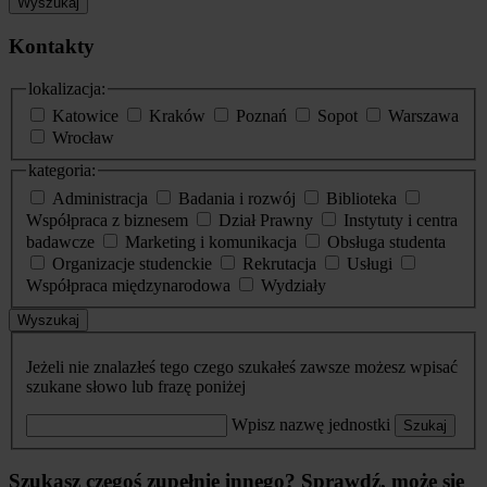
Wyszukaj
Kontakty
lokalizacja:
Katowice
Kraków
Poznań
Sopot
Warszawa
Wrocław
kategoria:
Administracja
Badania i rozwój
Biblioteka
Współpraca z biznesem
Dział Prawny
Instytuty i centra
badawcze
Marketing i komunikacja
Obsługa studenta
Organizacje studenckie
Rekrutacja
Usługi
Współpraca międzynarodowa
Wydziały
Wyszukaj
Jeżeli nie znalazłeś tego czego szukałeś zawsze możesz wpisać
szukane słowo lub frazę poniżej
Wpisz nazwę jednostki
Szukaj
Szukasz czegoś zupełnie innego? Sprawdź, może się