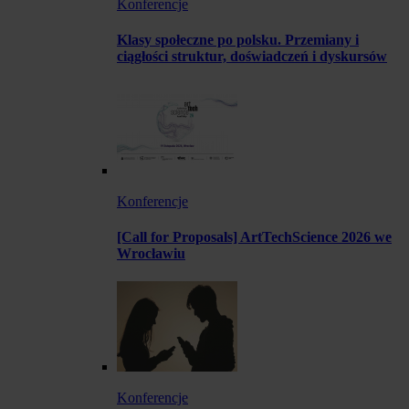
Konferencje
Klasy społeczne po polsku. Przemiany i
ciągłości struktur, doświadczeń i dyskursów
Konferencje
[Call for Proposals] ArtTechScience 2026 we
Wrocławiu
Konferencje