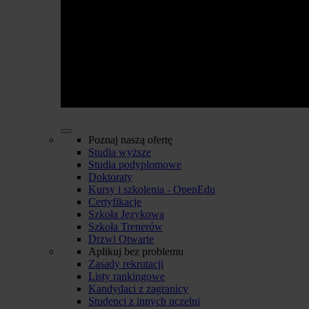
Poznaj naszą ofertę
Studia wyższe
Studia podyplomowe
Doktoraty
Kursy i szkolenia - OpenEdu
Certyfikacje
Szkoła Językowa
Szkoła Trenerów
Drzwi Otwarte
Aplikuj bez problemu
Zasady rekrutacji
Listy rankingowe
Kandydaci z zagranicy
Studenci z innych uczelni