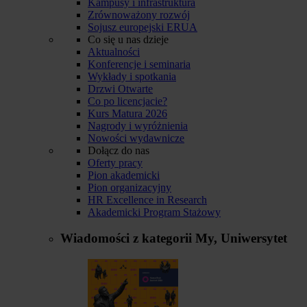
Kampusy i infrastruktura
Zrównoważony rozwój
Sojusz europejski ERUA
Co się u nas dzieje
Aktualności
Konferencje i seminaria
Wykłady i spotkania
Drzwi Otwarte
Co po licencjacie?
Kurs Matura 2026
Nagrody i wyróżnienia
Nowości wydawnicze
Dołącz do nas
Oferty pracy
Pion akademicki
Pion organizacyjny
HR Excellence in Research
Akademicki Program Stażowy
Wiadomości z kategorii
My, Uniwersytet