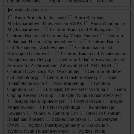
ogólnouczelniany
Sopot
Warszawa
Wrocław
jednostka badawcza:
Biuro Prorektorki ds. nauki
Biuro Rekrutacji
Międzynarodowej Uniwersytetu SWPS
Biuro Współpracy
Międzynarodowej
Centrum Badań nad Bullyingiem
Centrum Badań nad Ekonomiką Miejsc Pamięci
Centrum
Badań nad Historią i Sprawiedliwością
Centrum Badań
nad Poznaniem i Zachowaniem
Centrum badań nad
Rozwojem Osobowości
Centrum Badań nad Wspieraniem
Podejmowania Decyzji
Centrum Badań Stosowanych nad
Zdrowiem i Zachowaniami Zdrowotnymi CARE-BEH
Centrum Cywilizacji Azji Wschodniej
Centrum Studiów
nad Demokracją
Centrum Transferu Wiedzy
Dział
Badań Naukowych
Dział Marketingu
Emotion
Cognition Lab
Europejski Uniwersytet Viadrina
Health
Coping Research Group
Instytut Nauk Humanistycznych
Instytut Nauk Społecznych
Instytut Prawa
Instytut
Projektowania
Instytut Psychologii
Konfederacja
Lewiatan
Młodzi w Centrum Lab
StresLab Centrum
Badań nad Stresem
Szkoła Doktorska
Uniwersytet
SWPS
Wydział Interdyscyplinarny w Krakowie
Wydział Nauk Humanistycznych
Wydział Nauk