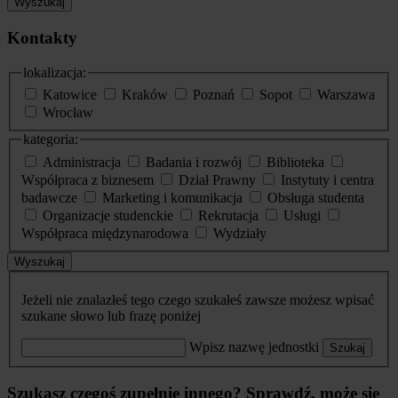
Wyszukaj
Kontakty
lokalizacja:
Katowice
Kraków
Poznań
Sopot
Warszawa
Wrocław
kategoria:
Administracja
Badania i rozwój
Biblioteka
Współpraca z biznesem
Dział Prawny
Instytuty i centra
badawcze
Marketing i komunikacja
Obsługa studenta
Organizacje studenckie
Rekrutacja
Usługi
Współpraca międzynarodowa
Wydziały
Wyszukaj
Jeżeli nie znalazłeś tego czego szukałeś zawsze możesz wpisać
szukane słowo lub frazę poniżej
Wpisz nazwę jednostki
Szukaj
Szukasz czegoś zupełnie innego? Sprawdź, może się