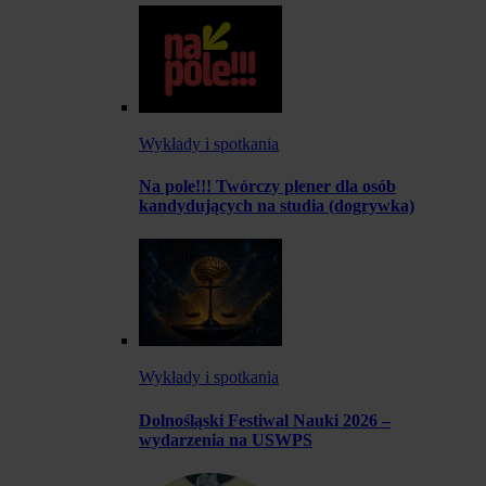
Wykłady i spotkania
Na pole!!! Twórczy plener dla osób
kandydujących na studia (dogrywka)
Wykłady i spotkania
Dolnośląski Festiwal Nauki 2026 –
wydarzenia na USWPS