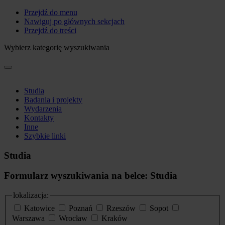
Przejdź do menu
Nawiguj po głównych sekcjach
Przejdź do treści
Wybierz kategorię wyszukiwania
Studia
Badania i projekty
Wydarzenia
Kontakty
Inne
Szybkie linki
Studia
Formularz wyszukiwania na belce: Studia
lokalizacja:
Katowice
Poznań
Rzeszów
Sopot
Warszawa
Wrocław
Kraków