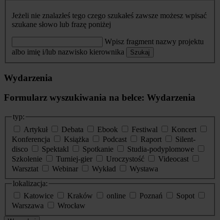
Jeżeli nie znalazłeś tego czego szukałeś zawsze możesz wpisać
szukane słowo lub frazę poniżej
Wpisz fragment nazwy projektu
albo imię i/lub nazwisko kierownika
Szukaj
Wydarzenia
Formularz wyszukiwania na belce: Wydarzenia
typ:
Artykuł
Debata
Ebook
Festiwal
Koncert
Konferencja
Książka
Podcast
Raport
Silent-
disco
Spektakl
Spotkanie
Studia-podyplomowe
Szkolenie
Turniej-gier
Uroczystość
Videocast
Warsztat
Webinar
Wykład
Wystawa
lokalizacja:
Katowice
Kraków
online
Poznań
Sopot
Warszawa
Wrocław