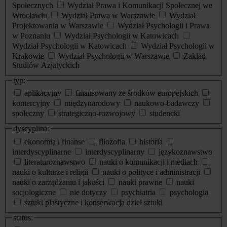
Społecznych
Wydział Prawa i Komunikacji Społecznej we
Wrocławiu
Wydział Prawa w Warszawie
Wydział
Projektowania w Warszawie
Wydział Psychologii i Prawa
w Poznaniu
Wydział Psychologii w Katowicach
Wydział Psychologii w Katowicach
Wydział Psychologii w
Krakowie
Wydział Psychologii w Warszawie
Zakład
Studiów Azjatyckich
typ:
aplikacyjny
finansowany ze środków europejskich
komercyjny
międzynarodowy
naukowo-badawczy
społeczny
strategiczno-rozwojowy
studencki
dyscyplina:
ekonomia i finanse
filozofia
historia
interdyscyplinarne
interdyscyplinarny
językoznawstwo
literaturoznawstwo
nauki o komunikacji i mediach
nauki o kulturze i religii
nauki o polityce i administracji
nauki o zarządzaniu i jakości
nauki prawne
nauki
socjologiczne
nie dotyczy
psychiatria
psychologia
sztuki plastyczne i konserwacja dzieł sztuki
status: