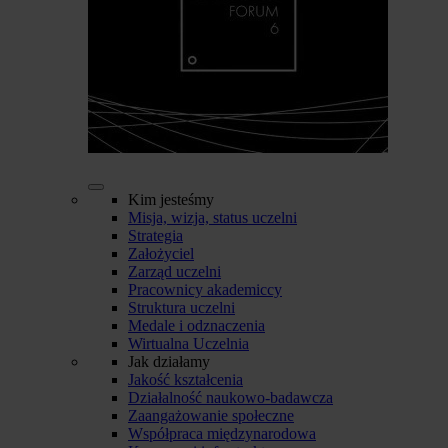
Kim jesteśmy
Misja, wizja, status uczelni
Strategia
Założyciel
Zarząd uczelni
Pracownicy akademiccy
Struktura uczelni
Medale i odznaczenia
Wirtualna Uczelnia
Jak działamy
Jakość kształcenia
Działalność naukowo-badawcza
Zaangażowanie społeczne
Współpraca międzynarodowa