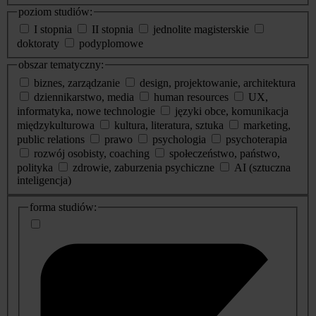
poziom studiów:
I stopnia
II stopnia
jednolite magisterskie
doktoraty
podyplomowe
obszar tematyczny:
biznes, zarządzanie
design, projektowanie, architektura
dziennikarstwo, media
human resources
UX,
informatyka, nowe technologie
języki obce, komunikacja
międzykulturowa
kultura, literatura, sztuka
marketing,
public relations
prawo
psychologia
psychoterapia
rozwój osobisty, coaching
społeczeństwo, państwo,
polityka
zdrowie, zaburzenia psychiczne
AI (sztuczna
inteligencja)
dodatkowe
forma studiów:
informacje
o
studiach