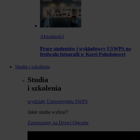
Aktualności
Prace studentów i wykładowcy USWPS na
festiwalu fotografii w Korei Południowej
Studia i szkolenia
Studia
i szkolenia
wydziały Uniwersytetu SWPS
Jakie studia wybrać?
Zapraszamy na Drzwi Otwarte