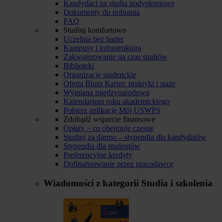
Kandydaci na studia podyplomowe
Dokumenty do pobrania
FAQ
Studiuj komfortowo
Uczelnia bez barier
Kampusy i infrastruktura
Zakwaterowanie na czas studiów
Biblioteki
Organizacje studenckie
Oferta Biura Karier: praktyki i staże
Wymiana międzynarodowa
Kalendarium roku akademickiego
Pobierz aplikację Mój USWPS
Zdobądź wsparcie finansowe
Opłaty – co obejmuje czesne
Studiuj za darmo – stypendia dla kandydatów
Stypendia dla studentów
Preferencyjne kredyty
Dofinansowanie przez pracodawcę
Wiadomości z kategorii
Studia i szkolenia