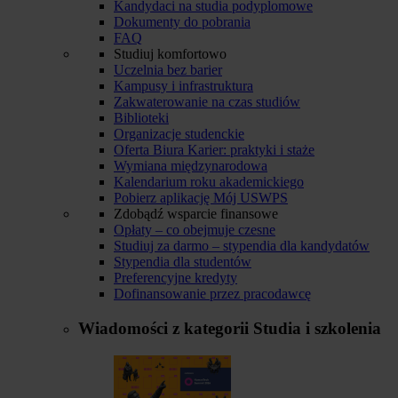
Kandydaci na studia podyplomowe
Dokumenty do pobrania
FAQ
Studiuj komfortowo
Uczelnia bez barier
Kampusy i infrastruktura
Zakwaterowanie na czas studiów
Biblioteki
Organizacje studenckie
Oferta Biura Karier: praktyki i staże
Wymiana międzynarodowa
Kalendarium roku akademickiego
Pobierz aplikację Mój USWPS
Zdobądź wsparcie finansowe
Opłaty – co obejmuje czesne
Studiuj za darmo – stypendia dla kandydatów
Stypendia dla studentów
Preferencyjne kredyty
Dofinansowanie przez pracodawcę
Wiadomości z kategorii
Studia i szkolenia