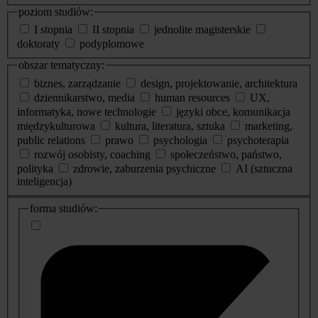
poziom studiów:
I stopnia
II stopnia
jednolite magisterskie
doktoraty
podyplomowe
obszar tematyczny:
biznes, zarządzanie
design, projektowanie, architektura
dziennikarstwo, media
human resources
UX,
informatyka, nowe technologie
języki obce, komunikacja
międzykulturowa
kultura, literatura, sztuka
marketing,
public relations
prawo
psychologia
psychoterapia
rozwój osobisty, coaching
społeczeństwo, państwo,
polityka
zdrowie, zaburzenia psychiczne
AI (sztuczna
inteligencja)
dodatkowe
forma studiów:
informacje
o
studiach