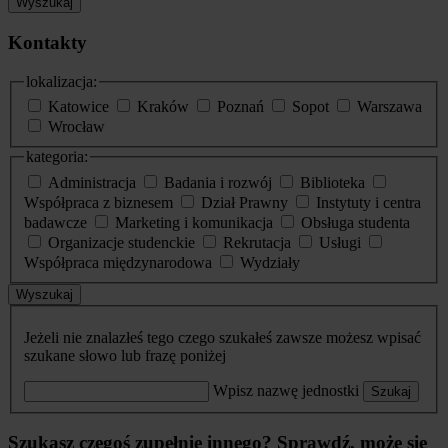
Wyszukaj
Kontakty
lokalizacja:
Katowice
Kraków
Poznań
Sopot
Warszawa
Wrocław
kategoria:
Administracja
Badania i rozwój
Biblioteka
Współpraca z biznesem
Dział Prawny
Instytuty i centra
badawcze
Marketing i komunikacja
Obsługa studenta
Organizacje studenckie
Rekrutacja
Usługi
Współpraca międzynarodowa
Wydziały
Wyszukaj
Jeżeli nie znalazłeś tego czego szukałeś zawsze możesz wpisać
szukane słowo lub frazę poniżej
Wpisz nazwę jednostki
Szukaj
Szukasz czegoś zupełnie innego? Sprawdź, może się