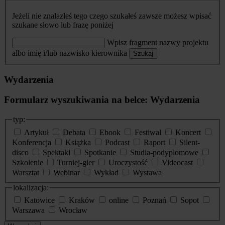
Jeżeli nie znalazłeś tego czego szukałeś zawsze możesz wpisać
szukane słowo lub frazę poniżej
Wpisz fragment nazwy projektu
albo imię i/lub nazwisko kierownika
Szukaj
Wydarzenia
Formularz wyszukiwania na belce: Wydarzenia
typ:
Artykuł
Debata
Ebook
Festiwal
Koncert
Konferencja
Książka
Podcast
Raport
Silent-
disco
Spektakl
Spotkanie
Studia-podyplomowe
Szkolenie
Turniej-gier
Uroczystość
Videocast
Warsztat
Webinar
Wykład
Wystawa
lokalizacja:
Katowice
Kraków
online
Poznań
Sopot
Warszawa
Wrocław