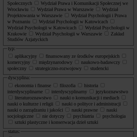
Społecznych
Wydział Prawa i Komunikacji Społecznej we
Wrocławiu
Wydział Prawa w Warszawie
Wydział
Projektowania w Warszawie
Wydział Psychologii i Prawa
w Poznaniu
Wydział Psychologii w Katowicach
Wydział Psychologii w Katowicach
Wydział Psychologii w
Krakowie
Wydział Psychologii w Warszawie
Zakład
Studiów Azjatyckich
typ:
aplikacyjny
finansowany ze środków europejskich
komercyjny
międzynarodowy
naukowo-badawczy
społeczny
strategiczno-rozwojowy
studencki
dyscyplina:
ekonomia i finanse
filozofia
historia
interdyscyplinarne
interdyscyplinarny
językoznawstwo
literaturoznawstwo
nauki o komunikacji i mediach
nauki o kulturze i religii
nauki o polityce i administracji
nauki o zarządzaniu i jakości
nauki prawne
nauki
socjologiczne
nie dotyczy
psychiatria
psychologia
sztuki plastyczne i konserwacja dzieł sztuki
status: