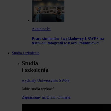
Aktualności
Prace studentów i wykładowcy USWPS na
festiwalu fotografii w Korei Południowej
Studia i szkolenia
Studia
i szkolenia
wydziały Uniwersytetu SWPS
Jakie studia wybrać?
Zapraszamy na Drzwi Otwarte