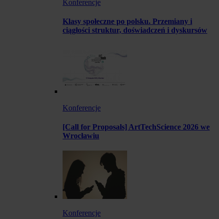
Konferencje
Klasy społeczne po polsku. Przemiany i
ciągłości struktur, doświadczeń i dyskursów
Konferencje
[Call for Proposals] ArtTechScience 2026 we
Wrocławiu
Konferencje