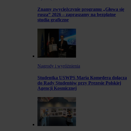
Znamy zwyciężczynie programu „Głowa się
rusza” 2026 – zapraszamy na bezpłatne
studia graficzne
Nagrody i wyróżnienia
Studentka USWPS Maria Komędera dołącza
do Rady Studentów przy Prezesie Polskiej
Agencji Kosmicznej