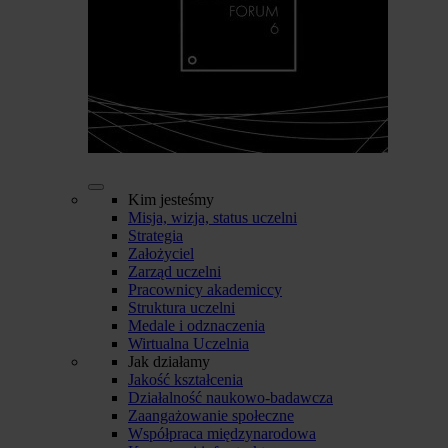
Kim jesteśmy
Misja, wizja, status uczelni
Strategia
Założyciel
Zarząd uczelni
Pracownicy akademiccy
Struktura uczelni
Medale i odznaczenia
Wirtualna Uczelnia
Jak działamy
Jakość kształcenia
Działalność naukowo-badawcza
Zaangażowanie społeczne
Współpraca międzynarodowa