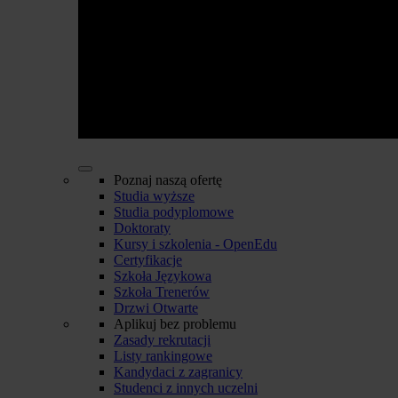
Poznaj naszą ofertę
Studia wyższe
Studia podyplomowe
Doktoraty
Kursy i szkolenia - OpenEdu
Certyfikacje
Szkoła Językowa
Szkoła Trenerów
Drzwi Otwarte
Aplikuj bez problemu
Zasady rekrutacji
Listy rankingowe
Kandydaci z zagranicy
Studenci z innych uczelni