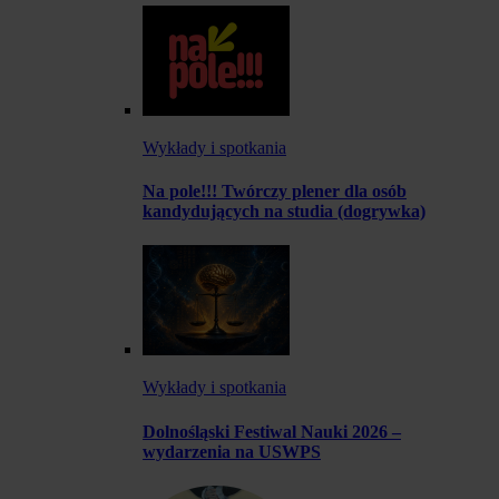
Wykłady i spotkania
Na pole!!! Twórczy plener dla osób
kandydujących na studia (dogrywka)
Wykłady i spotkania
Dolnośląski Festiwal Nauki 2026 –
wydarzenia na USWPS