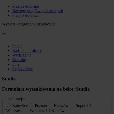
Przejdź do menu
Nawiguj po głównych sekcjach
Przejdź do treści
Wybierz kategorię wyszukiwania
Studia
Badania i projekty
Wydarzenia
Kontakty
Inne
Szybkie linki
Studia
Formularz wyszukiwania na belce: Studia
lokalizacja:
Katowice
Poznań
Rzeszów
Sopot
Warszawa
Wrocław
Kraków