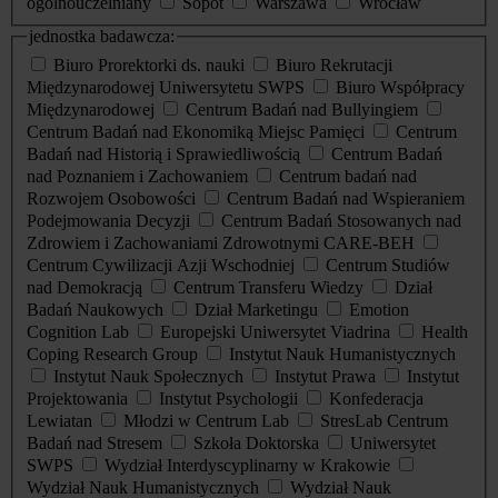
ogólnouczelniany
Sopot
Warszawa
Wrocław
jednostka badawcza:
Biuro Prorektorki ds. nauki
Biuro Rekrutacji
Międzynarodowej Uniwersytetu SWPS
Biuro Współpracy
Międzynarodowej
Centrum Badań nad Bullyingiem
Centrum Badań nad Ekonomiką Miejsc Pamięci
Centrum
Badań nad Historią i Sprawiedliwością
Centrum Badań
nad Poznaniem i Zachowaniem
Centrum badań nad
Rozwojem Osobowości
Centrum Badań nad Wspieraniem
Podejmowania Decyzji
Centrum Badań Stosowanych nad
Zdrowiem i Zachowaniami Zdrowotnymi CARE-BEH
Centrum Cywilizacji Azji Wschodniej
Centrum Studiów
nad Demokracją
Centrum Transferu Wiedzy
Dział
Badań Naukowych
Dział Marketingu
Emotion
Cognition Lab
Europejski Uniwersytet Viadrina
Health
Coping Research Group
Instytut Nauk Humanistycznych
Instytut Nauk Społecznych
Instytut Prawa
Instytut
Projektowania
Instytut Psychologii
Konfederacja
Lewiatan
Młodzi w Centrum Lab
StresLab Centrum
Badań nad Stresem
Szkoła Doktorska
Uniwersytet
SWPS
Wydział Interdyscyplinarny w Krakowie
Wydział Nauk Humanistycznych
Wydział Nauk