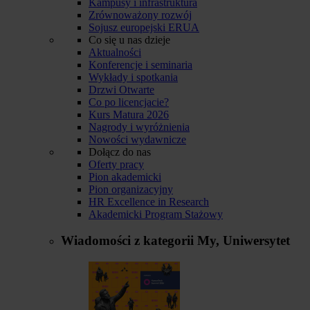
Kampusy i infrastruktura
Zrównoważony rozwój
Sojusz europejski ERUA
Co się u nas dzieje
Aktualności
Konferencje i seminaria
Wykłady i spotkania
Drzwi Otwarte
Co po licencjacie?
Kurs Matura 2026
Nagrody i wyróżnienia
Nowości wydawnicze
Dołącz do nas
Oferty pracy
Pion akademicki
Pion organizacyjny
HR Excellence in Research
Akademicki Program Stażowy
Wiadomości z kategorii
My, Uniwersytet