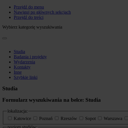
Przejdź do menu
Nawiguj po głównych sekcjach
Przejdź do treści
Wybierz kategorię wyszukiwania
Studia
Badania i projekty
Wydarzenia
Kontakty
Inne
Szybkie linki
Studia
Formularz wyszukiwania na belce: Studia
lokalizacja:
Katowice
Poznań
Rzeszów
Sopot
Warszawa
poziom studiów: