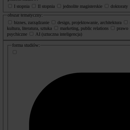
I stopnia
II stopnia
jednolite magisterskie
doktoraty
obszar tematyczny:
biznes, zarządzanie
design, projektowanie, architektura
kultura, literatura, sztuka
marketing, public relations
prawo
psychiczne
AI (sztuczna inteligencja)
dodatkowe
forma studiów:
informacje
o
studiach