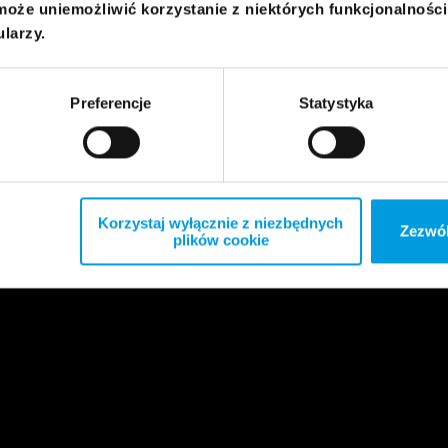
może uniemożliwić korzystanie z niektórych funkcjonalnośc
ularzy.
Preferencje
Statystyka
Korzystaj wyłącznie z niezbędnych
Zezwól
plików cookie