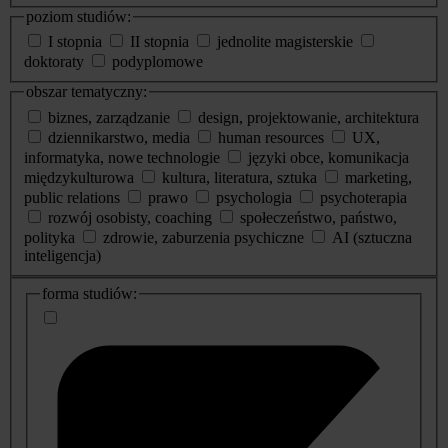
poziom studiów:
I stopnia
II stopnia
jednolite magisterskie
doktoraty
podyplomowe
obszar tematyczny:
biznes, zarządzanie
design, projektowanie, architektura
dziennikarstwo, media
human resources
UX,
informatyka, nowe technologie
języki obce, komunikacja
międzykulturowa
kultura, literatura, sztuka
marketing,
public relations
prawo
psychologia
psychoterapia
rozwój osobisty, coaching
społeczeństwo, państwo,
polityka
zdrowie, zaburzenia psychiczne
AI (sztuczna
inteligencja)
dodatkowe
forma studiów:
informacje
o
studiach