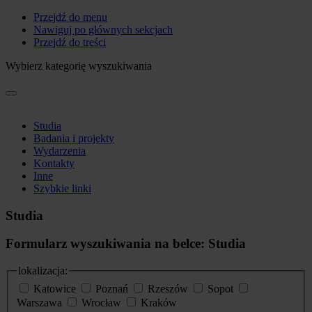
Przejdź do menu
Nawiguj po głównych sekcjach
Przejdź do treści
Wybierz kategorię wyszukiwania
Studia
Badania i projekty
Wydarzenia
Kontakty
Inne
Szybkie linki
Studia
Formularz wyszukiwania na belce: Studia
lokalizacja:
Katowice
Poznań
Rzeszów
Sopot
Warszawa
Wrocław
Kraków