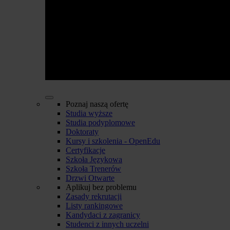
Poznaj naszą ofertę
Studia wyższe
Studia podyplomowe
Doktoraty
Kursy i szkolenia - OpenEdu
Certyfikacje
Szkoła Językowa
Szkoła Trenerów
Drzwi Otwarte
Aplikuj bez problemu
Zasady rekrutacji
Listy rankingowe
Kandydaci z zagranicy
Studenci z innych uczelni