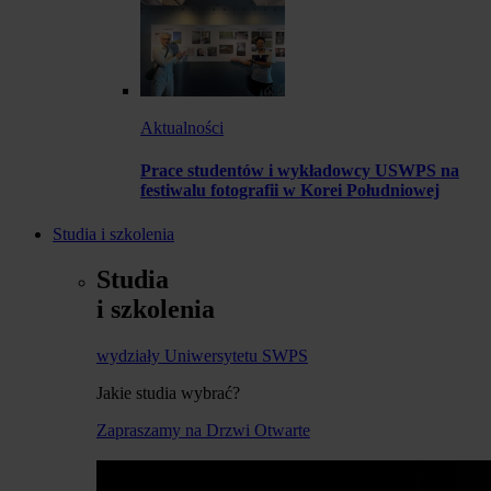
Aktualności
Prace studentów i wykładowcy USWPS na
festiwalu fotografii w Korei Południowej
Studia i szkolenia
Studia
i szkolenia
wydziały Uniwersytetu SWPS
Jakie studia wybrać?
Zapraszamy na Drzwi Otwarte