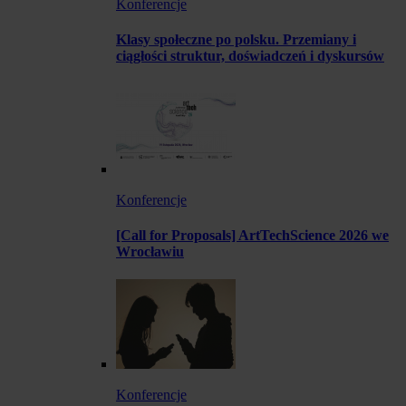
Konferencje
Klasy społeczne po polsku. Przemiany i
ciągłości struktur, doświadczeń i dyskursów
Konferencje
[Call for Proposals] ArtTechScience 2026 we
Wrocławiu
Konferencje