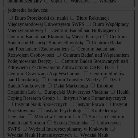
ogólnouczelniany
Sopot
Warszawa
Wrocław
jednostka badawcza:
Biuro Prorektorki ds. nauki
Biuro Rekrutacji
Międzynarodowej Uniwersytetu SWPS
Biuro Współpracy
Międzynarodowej
Centrum Badań nad Bullyingiem
Centrum Badań nad Ekonomiką Miejsc Pamięci
Centrum
Badań nad Historią i Sprawiedliwością
Centrum Badań
nad Poznaniem i Zachowaniem
Centrum badań nad
Rozwojem Osobowości
Centrum Badań nad Wspieraniem
Podejmowania Decyzji
Centrum Badań Stosowanych nad
Zdrowiem i Zachowaniami Zdrowotnymi CARE-BEH
Centrum Cywilizacji Azji Wschodniej
Centrum Studiów
nad Demokracją
Centrum Transferu Wiedzy
Dział
Badań Naukowych
Dział Marketingu
Emotion
Cognition Lab
Europejski Uniwersytet Viadrina
Health
Coping Research Group
Instytut Nauk Humanistycznych
Instytut Nauk Społecznych
Instytut Prawa
Instytut
Projektowania
Instytut Psychologii
Konfederacja
Lewiatan
Młodzi w Centrum Lab
StresLab Centrum
Badań nad Stresem
Szkoła Doktorska
Uniwersytet
SWPS
Wydział Interdyscyplinarny w Krakowie
Wydział Nauk Humanistycznych
Wydział Nauk