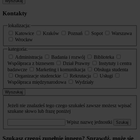
Wyszukaj
Kontakty
lokalizacja:
Katowice
Kraków
Poznań
Sopot
Warszawa
Wrocław
kategoria:
Administracja
Badania i rozwój
Biblioteka
Współpraca z biznesem
Dział Prawny
Instytuty i centra
badawcze
Marketing i komunikacja
Obsługa studenta
Organizacje studenckie
Rekrutacja
Usługi
Współpraca międzynarodowa
Wydziały
Wyszukaj
Jeżeli nie znalazłeś tego czego szukałeś zawsze możesz wpisać
szukane słowo lub frazę poniżej
Wpisz nazwę jednostki
Szukaj
Szukasz czegoś zupełnie innego? Sprawdź, może się