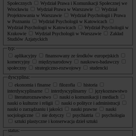
Społecznych
Wydział Prawa i Komunikacji Społecznej we
Wrocławiu
Wydział Prawa w Warszawie
Wydział
Projektowania w Warszawie
Wydział Psychologii i Prawa
w Poznaniu
Wydział Psychologii w Katowicach
Wydział Psychologii w Katowicach
Wydział Psychologii w
Krakowie
Wydział Psychologii w Warszawie
Zakład
Studiów Azjatyckich
typ:
aplikacyjny
finansowany ze środków europejskich
komercyjny
międzynarodowy
naukowo-badawczy
społeczny
strategiczno-rozwojowy
studencki
dyscyplina:
ekonomia i finanse
filozofia
historia
interdyscyplinarne
interdyscyplinarny
językoznawstwo
literaturoznawstwo
nauki o komunikacji i mediach
nauki o kulturze i religii
nauki o polityce i administracji
nauki o zarządzaniu i jakości
nauki prawne
nauki
socjologiczne
nie dotyczy
psychiatria
psychologia
sztuki plastyczne i konserwacja dzieł sztuki
status: