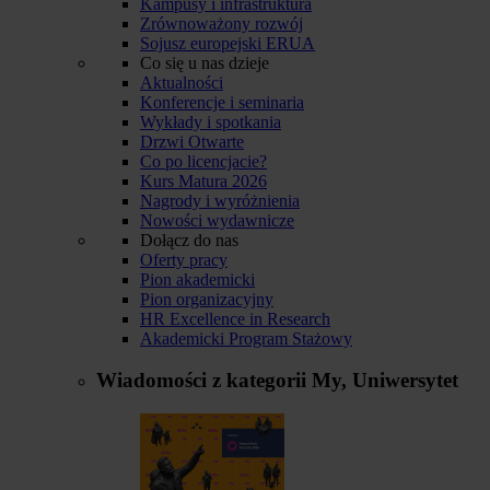
Kampusy i infrastruktura
Zrównoważony rozwój
Sojusz europejski ERUA
Co się u nas dzieje
Aktualności
Konferencje i seminaria
Wykłady i spotkania
Drzwi Otwarte
Co po licencjacie?
Kurs Matura 2026
Nagrody i wyróżnienia
Nowości wydawnicze
Dołącz do nas
Oferty pracy
Pion akademicki
Pion organizacyjny
HR Excellence in Research
Akademicki Program Stażowy
Wiadomości z kategorii
My, Uniwersytet