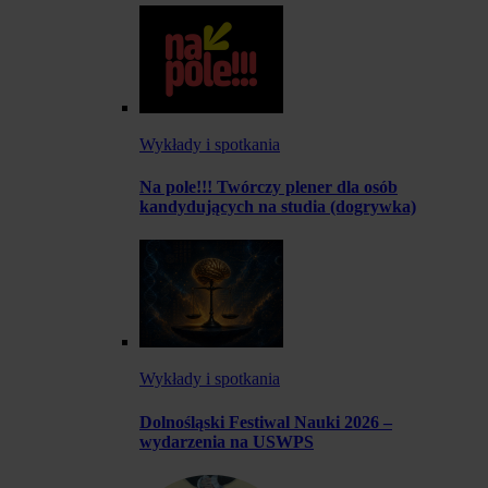
Wykłady i spotkania
Na pole!!! Twórczy plener dla osób
kandydujących na studia (dogrywka)
Wykłady i spotkania
Dolnośląski Festiwal Nauki 2026 –
wydarzenia na USWPS