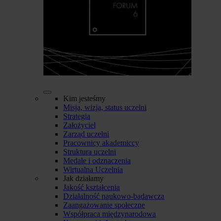
Kim jesteśmy
Misja, wizja, status uczelni
Strategia
Założyciel
Zarząd uczelni
Pracownicy akademiccy
Struktura uczelni
Medale i odznaczenia
Wirtualna Uczelnia
Jak działamy
Jakość kształcenia
Działalność naukowo-badawcza
Zaangażowanie społeczne
Współpraca międzynarodowa