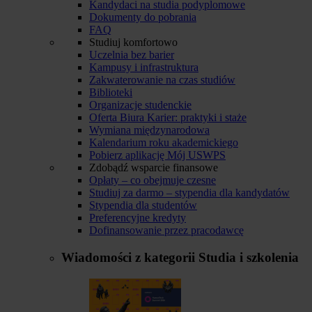
Kandydaci na studia podyplomowe
Dokumenty do pobrania
FAQ
Studiuj komfortowo
Uczelnia bez barier
Kampusy i infrastruktura
Zakwaterowanie na czas studiów
Biblioteki
Organizacje studenckie
Oferta Biura Karier: praktyki i staże
Wymiana międzynarodowa
Kalendarium roku akademickiego
Pobierz aplikację Mój USWPS
Zdobądź wsparcie finansowe
Opłaty – co obejmuje czesne
Studiuj za darmo – stypendia dla kandydatów
Stypendia dla studentów
Preferencyjne kredyty
Dofinansowanie przez pracodawcę
Wiadomości z kategorii
Studia i szkolenia