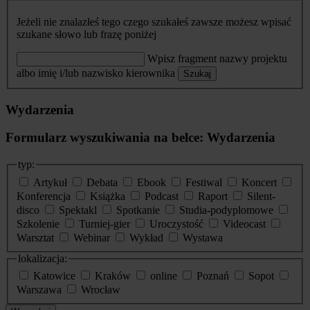
Jeżeli nie znalazłeś tego czego szukałeś zawsze możesz wpisać
szukane słowo lub frazę poniżej
Wpisz fragment nazwy projektu
albo imię i/lub nazwisko kierownika
Szukaj
Wydarzenia
Formularz wyszukiwania na belce: Wydarzenia
typ:
Artykuł
Debata
Ebook
Festiwal
Koncert
Konferencja
Książka
Podcast
Raport
Silent-
disco
Spektakl
Spotkanie
Studia-podyplomowe
Szkolenie
Turniej-gier
Uroczystość
Videocast
Warsztat
Webinar
Wykład
Wystawa
lokalizacja:
Katowice
Kraków
online
Poznań
Sopot
Warszawa
Wrocław