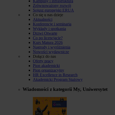
Kampusy i infrastruktura
Zrównoważony rozwój
Sojusz europejski ERUA
Co się u nas dzieje
Aktualności
Konferencje i seminaria
Wykłady i spotkania
Drzwi Otwarte
Co po licencjacie?
Kurs Matura 2026
Nagrody i wyróżnienia
Nowości wydawnicze
Dołącz do nas
Oferty pracy
Pion akademicki
Pion organizacyjny
HR Excellence in Research
Akademicki Program Stażowy
Wiadomości z kategorii
My, Uniwersytet