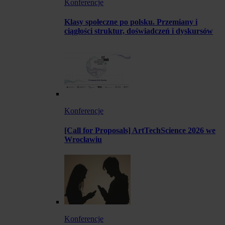
Konferencje
Klasy społeczne po polsku. Przemiany i
ciągłości struktur, doświadczeń i dyskursów
Konferencje
[Call for Proposals] ArtTechScience 2026 we
Wrocławiu
Konferencje