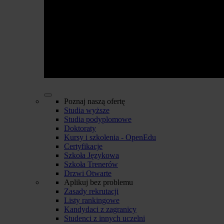
Poznaj naszą ofertę
Studia wyższe
Studia podyplomowe
Doktoraty
Kursy i szkolenia - OpenEdu
Certyfikacje
Szkoła Językowa
Szkoła Trenerów
Drzwi Otwarte
Aplikuj bez problemu
Zasady rekrutacji
Listy rankingowe
Kandydaci z zagranicy
Studenci z innych uczelni