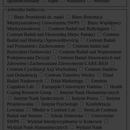
ogólnouczelniany
Sopot
Warszawa
Wrocław
jednostka badawcza:
Biuro Prorektorki ds. nauki
Biuro Rekrutacji
Międzynarodowej Uniwersytetu SWPS
Biuro Współpracy
Międzynarodowej
Centrum Badań nad Bullyingiem
Centrum Badań nad Ekonomiką Miejsc Pamięci
Centrum
Badań nad Historią i Sprawiedliwością
Centrum Badań
nad Poznaniem i Zachowaniem
Centrum badań nad
Rozwojem Osobowości
Centrum Badań nad Wspieraniem
Podejmowania Decyzji
Centrum Badań Stosowanych nad
Zdrowiem i Zachowaniami Zdrowotnymi CARE-BEH
Centrum Cywilizacji Azji Wschodniej
Centrum Studiów
nad Demokracją
Centrum Transferu Wiedzy
Dział
Badań Naukowych
Dział Marketingu
Emotion
Cognition Lab
Europejski Uniwersytet Viadrina
Health
Coping Research Group
Instytut Nauk Humanistycznych
Instytut Nauk Społecznych
Instytut Prawa
Instytut
Projektowania
Instytut Psychologii
Konfederacja
Lewiatan
Młodzi w Centrum Lab
StresLab Centrum
Badań nad Stresem
Szkoła Doktorska
Uniwersytet
SWPS
Wydział Interdyscyplinarny w Krakowie
Wydział Nauk Humanistycznych
Wydział Nauk