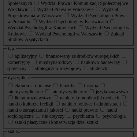
Społecznych
Wydział Prawa i Komunikacji Społecznej we
Wrocławiu
Wydział Prawa w Warszawie
Wydział
Projektowania w Warszawie
Wydział Psychologii i Prawa
w Poznaniu
Wydział Psychologii w Katowicach
Wydział Psychologii w Katowicach
Wydział Psychologii w
Krakowie
Wydział Psychologii w Warszawie
Zakład
Studiów Azjatyckich
typ:
aplikacyjny
finansowany ze środków europejskich
komercyjny
międzynarodowy
naukowo-badawczy
społeczny
strategiczno-rozwojowy
studencki
dyscyplina:
ekonomia i finanse
filozofia
historia
interdyscyplinarne
interdyscyplinarny
językoznawstwo
literaturoznawstwo
nauki o komunikacji i mediach
nauki o kulturze i religii
nauki o polityce i administracji
nauki o zarządzaniu i jakości
nauki prawne
nauki
socjologiczne
nie dotyczy
psychiatria
psychologia
sztuki plastyczne i konserwacja dzieł sztuki
status: