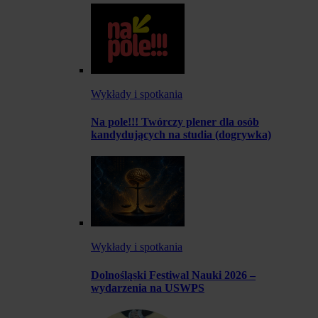
Wykłady i spotkania
Na pole!!! Twórczy plener dla osób
kandydujących na studia (dogrywka)
Wykłady i spotkania
Dolnośląski Festiwal Nauki 2026 –
wydarzenia na USWPS