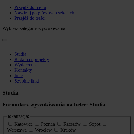
Przejdź do menu
Nawiguj po głównych sekcjach
Przejdź do treści
Wybierz kategorię wyszukiwania
Studia
Badania i projekty
Wydarzenia
Kontakty
Inne
Szybkie linki
Studia
Formularz wyszukiwania na belce: Studia
lokalizacja:
Katowice
Poznań
Rzeszów
Sopot
Warszawa
Wrocław
Kraków