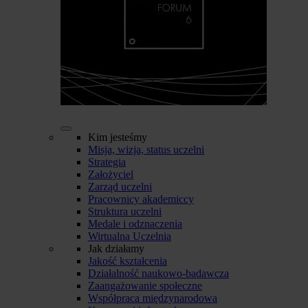
Kim jesteśmy
Misja, wizja, status uczelni
Strategia
Założyciel
Zarząd uczelni
Pracownicy akademiccy
Struktura uczelni
Medale i odznaczenia
Wirtualna Uczelnia
Jak działamy
Jakość kształcenia
Działalność naukowo-badawcza
Zaangażowanie społeczne
Współpraca międzynarodowa