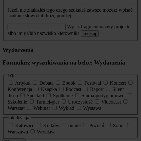
Jeżeli nie znalazłeś tego czego szukałeś zawsze możesz wpisać
szukane słowo lub frazę poniżej
Wpisz fragment nazwy projektu
albo imię i/lub nazwisko kierownika
Szukaj
Wydarzenia
Formularz wyszukiwania na belce: Wydarzenia
typ:
Artykuł
Debata
Ebook
Festiwal
Koncert
Konferencja
Książka
Podcast
Raport
Silent-
disco
Spektakl
Spotkanie
Studia-podyplomowe
Szkolenie
Turniej-gier
Uroczystość
Videocast
Warsztat
Webinar
Wykład
Wystawa
lokalizacja:
Katowice
Kraków
online
Poznań
Sopot
Warszawa
Wrocław