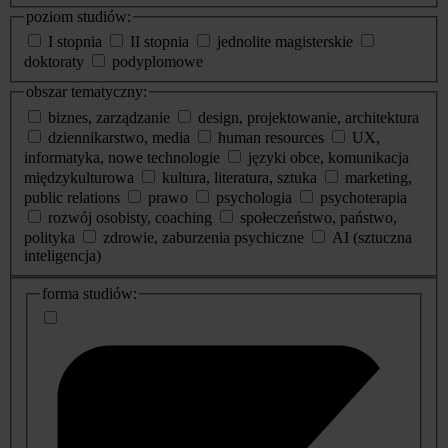
poziom studiów:
I stopnia
II stopnia
jednolite magisterskie
doktoraty
podyplomowe
obszar tematyczny:
biznes, zarządzanie
design, projektowanie, architektura
dziennikarstwo, media
human resources
UX,
informatyka, nowe technologie
języki obce, komunikacja
międzykulturowa
kultura, literatura, sztuka
marketing,
public relations
prawo
psychologia
psychoterapia
rozwój osobisty, coaching
społeczeństwo, państwo,
polityka
zdrowie, zaburzenia psychiczne
AI (sztuczna
inteligencja)
dodatkowe
forma studiów:
informacje
o
studiach