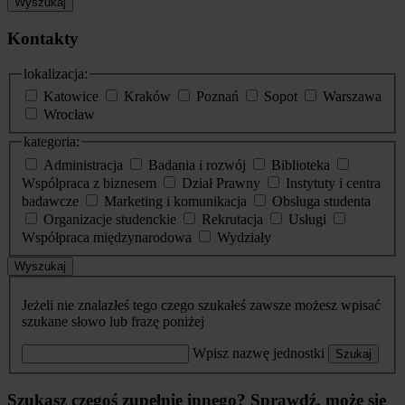
Wyszukaj
Kontakty
lokalizacja:
Katowice
Kraków
Poznań
Sopot
Warszawa
Wrocław
kategoria:
Administracja
Badania i rozwój
Biblioteka
Współpraca z biznesem
Dział Prawny
Instytuty i centra
badawcze
Marketing i komunikacja
Obsługa studenta
Organizacje studenckie
Rekrutacja
Usługi
Współpraca międzynarodowa
Wydziały
Wyszukaj
Jeżeli nie znalazłeś tego czego szukałeś zawsze możesz wpisać
szukane słowo lub frazę poniżej
Wpisz nazwę jednostki
Szukaj
Szukasz czegoś zupełnie innego? Sprawdź, może się