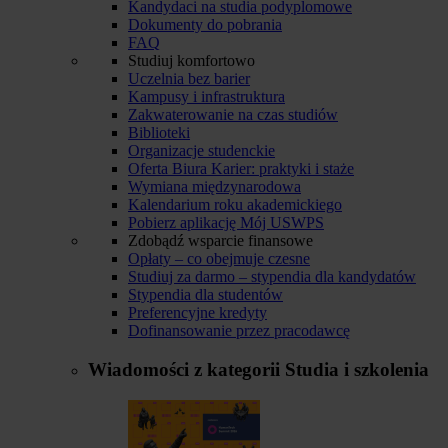
Kandydaci na studia podyplomowe
Dokumenty do pobrania
FAQ
Studiuj komfortowo
Uczelnia bez barier
Kampusy i infrastruktura
Zakwaterowanie na czas studiów
Biblioteki
Organizacje studenckie
Oferta Biura Karier: praktyki i staże
Wymiana międzynarodowa
Kalendarium roku akademickiego
Pobierz aplikację Mój USWPS
Zdobądź wsparcie finansowe
Opłaty – co obejmuje czesne
Studiuj za darmo – stypendia dla kandydatów
Stypendia dla studentów
Preferencyjne kredyty
Dofinansowanie przez pracodawcę
Wiadomości z kategorii
Studia i szkolenia