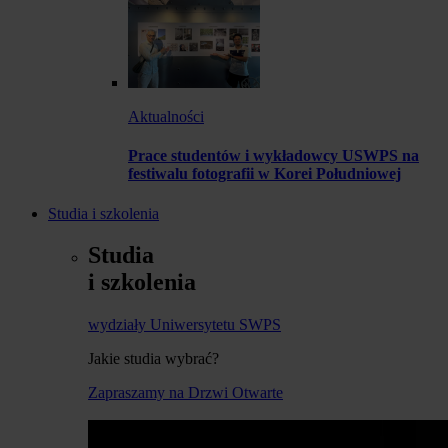
Aktualności
Prace studentów i wykładowcy USWPS na
festiwalu fotografii w Korei Południowej
Studia i szkolenia
Studia
i szkolenia
wydziały Uniwersytetu SWPS
Jakie studia wybrać?
Zapraszamy na Drzwi Otwarte