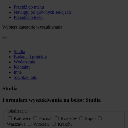
Przejdź do menu
Nawiguj po głównych sekcjach
Przejdź do treści
Wybierz kategorię wyszukiwania
Studia
Badania i projekty
Wydarzenia
Kontakty
Inne
Szybkie linki
Studia
Formularz wyszukiwania na belce: Studia
lokalizacja:
Katowice
Poznań
Rzeszów
Sopot
Warszawa
Wrocław
Kraków