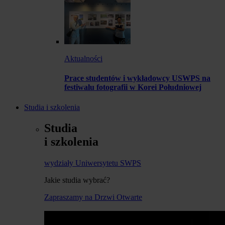
Aktualności
Prace studentów i wykładowcy USWPS na
festiwalu fotografii w Korei Południowej
Studia i szkolenia
Studia
i szkolenia
wydziały Uniwersytetu SWPS
Jakie studia wybrać?
Zapraszamy na Drzwi Otwarte