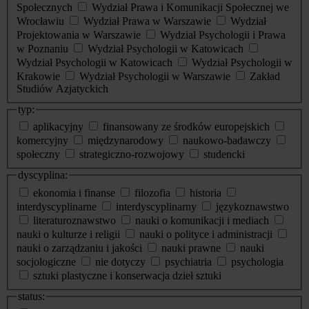
Społecznych
Wydział Prawa i Komunikacji Społecznej we
Wrocławiu
Wydział Prawa w Warszawie
Wydział
Projektowania w Warszawie
Wydział Psychologii i Prawa
w Poznaniu
Wydział Psychologii w Katowicach
Wydział Psychologii w Katowicach
Wydział Psychologii w
Krakowie
Wydział Psychologii w Warszawie
Zakład
Studiów Azjatyckich
typ:
aplikacyjny
finansowany ze środków europejskich
komercyjny
międzynarodowy
naukowo-badawczy
społeczny
strategiczno-rozwojowy
studencki
dyscyplina:
ekonomia i finanse
filozofia
historia
interdyscyplinarne
interdyscyplinarny
językoznawstwo
literaturoznawstwo
nauki o komunikacji i mediach
nauki o kulturze i religii
nauki o polityce i administracji
nauki o zarządzaniu i jakości
nauki prawne
nauki
socjologiczne
nie dotyczy
psychiatria
psychologia
sztuki plastyczne i konserwacja dzieł sztuki
status: