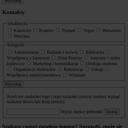
Wyszukaj
Kontakty
lokalizacja:
Katowice
Kraków
Poznań
Sopot
Warszawa
Wrocław
kategoria:
Administracja
Badania i rozwój
Biblioteka
Współpraca z biznesem
Dział Prawny
Instytuty i centra
badawcze
Marketing i komunikacja
Obsługa studenta
Organizacje studenckie
Rekrutacja
Usługi
Współpraca międzynarodowa
Wydziały
Wyszukaj
Jeżeli nie znalazłeś tego czego szukałeś zawsze możesz wpisać
szukane słowo lub frazę poniżej
Wpisz nazwę jednostki
Szukaj
Szukasz czegoś zupełnie innego? Sprawdź, może się