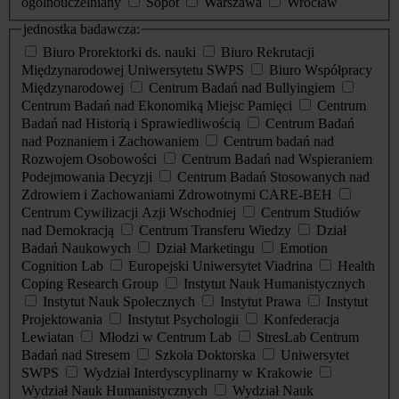
ogólnouczelniany
Sopot
Warszawa
Wrocław
jednostka badawcza:
Biuro Prorektorki ds. nauki
Biuro Rekrutacji
Międzynarodowej Uniwersytetu SWPS
Biuro Współpracy
Międzynarodowej
Centrum Badań nad Bullyingiem
Centrum Badań nad Ekonomiką Miejsc Pamięci
Centrum
Badań nad Historią i Sprawiedliwością
Centrum Badań
nad Poznaniem i Zachowaniem
Centrum badań nad
Rozwojem Osobowości
Centrum Badań nad Wspieraniem
Podejmowania Decyzji
Centrum Badań Stosowanych nad
Zdrowiem i Zachowaniami Zdrowotnymi CARE-BEH
Centrum Cywilizacji Azji Wschodniej
Centrum Studiów
nad Demokracją
Centrum Transferu Wiedzy
Dział
Badań Naukowych
Dział Marketingu
Emotion
Cognition Lab
Europejski Uniwersytet Viadrina
Health
Coping Research Group
Instytut Nauk Humanistycznych
Instytut Nauk Społecznych
Instytut Prawa
Instytut
Projektowania
Instytut Psychologii
Konfederacja
Lewiatan
Młodzi w Centrum Lab
StresLab Centrum
Badań nad Stresem
Szkoła Doktorska
Uniwersytet
SWPS
Wydział Interdyscyplinarny w Krakowie
Wydział Nauk Humanistycznych
Wydział Nauk