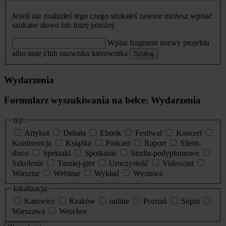
Jeżeli nie znalazłeś tego czego szukałeś zawsze możesz wpisać
szukane słowo lub frazę poniżej
Wpisz fragment nazwy projektu
albo imię i/lub nazwisko kierownika
Szukaj
Wydarzenia
Formularz wyszukiwania na belce: Wydarzenia
typ:
Artykuł
Debata
Ebook
Festiwal
Koncert
Konferencja
Książka
Podcast
Raport
Silent-
disco
Spektakl
Spotkanie
Studia-podyplomowe
Szkolenie
Turniej-gier
Uroczystość
Videocast
Warsztat
Webinar
Wykład
Wystawa
lokalizacja:
Katowice
Kraków
online
Poznań
Sopot
Warszawa
Wrocław