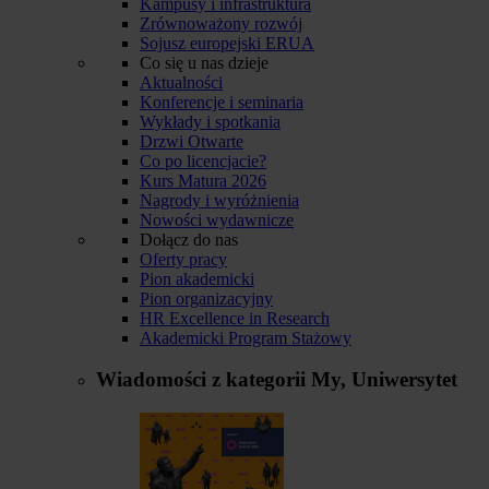
Kampusy i infrastruktura
Zrównoważony rozwój
Sojusz europejski ERUA
Co się u nas dzieje
Aktualności
Konferencje i seminaria
Wykłady i spotkania
Drzwi Otwarte
Co po licencjacie?
Kurs Matura 2026
Nagrody i wyróżnienia
Nowości wydawnicze
Dołącz do nas
Oferty pracy
Pion akademicki
Pion organizacyjny
HR Excellence in Research
Akademicki Program Stażowy
Wiadomości z kategorii
My, Uniwersytet