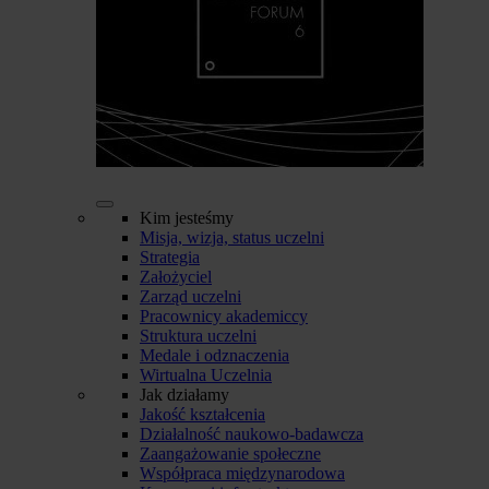
Kim jesteśmy
Misja, wizja, status uczelni
Strategia
Założyciel
Zarząd uczelni
Pracownicy akademiccy
Struktura uczelni
Medale i odznaczenia
Wirtualna Uczelnia
Jak działamy
Jakość kształcenia
Działalność naukowo-badawcza
Zaangażowanie społeczne
Współpraca międzynarodowa