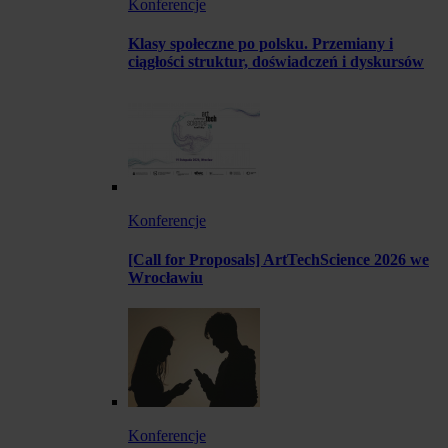
Konferencje
Klasy społeczne po polsku. Przemiany i
ciągłości struktur, doświadczeń i dyskursów
Konferencje
[Call for Proposals] ArtTechScience 2026 we
Wrocławiu
Konferencje