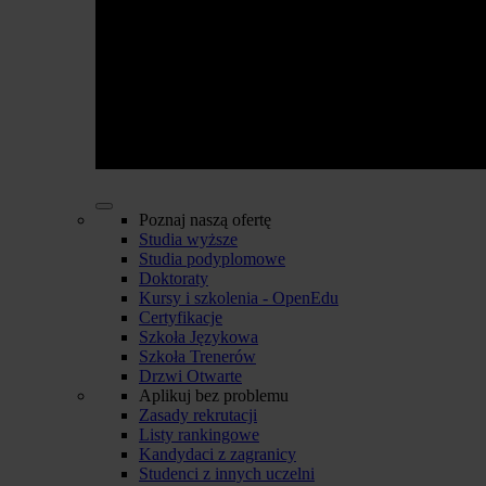
Poznaj naszą ofertę
Studia wyższe
Studia podyplomowe
Doktoraty
Kursy i szkolenia - OpenEdu
Certyfikacje
Szkoła Językowa
Szkoła Trenerów
Drzwi Otwarte
Aplikuj bez problemu
Zasady rekrutacji
Listy rankingowe
Kandydaci z zagranicy
Studenci z innych uczelni