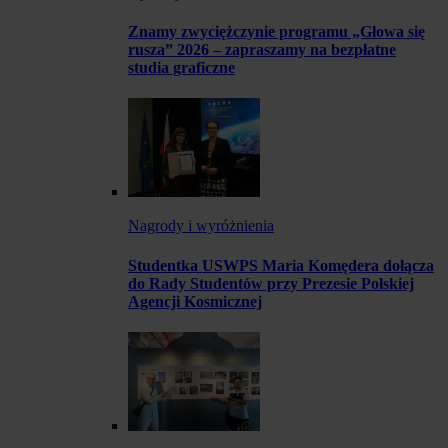
Znamy zwyciężczynie programu „Głowa się
rusza” 2026 – zapraszamy na bezpłatne
studia graficzne
Nagrody i wyróżnienia
Studentka USWPS Maria Komędera dołącza
do Rady Studentów przy Prezesie Polskiej
Agencji Kosmicznej