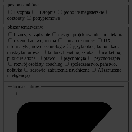
poziom studiów:
I stopnia
II stopnia
jednolite magisterskie
doktoraty
podyplomowe
obszar tematyczny:
biznes, zarządzanie
design, projektowanie, architektura
dziennikarstwo, media
human resources
UX,
informatyka, nowe technologie
języki obce, komunikacja
międzykulturowa
kultura, literatura, sztuka
marketing,
public relations
prawo
psychologia
psychoterapia
rozwój osobisty, coaching
społeczeństwo, państwo,
polityka
zdrowie, zaburzenia psychiczne
AI (sztuczna
inteligencja)
dodatkowe
forma studiów:
informacje
o
studiach