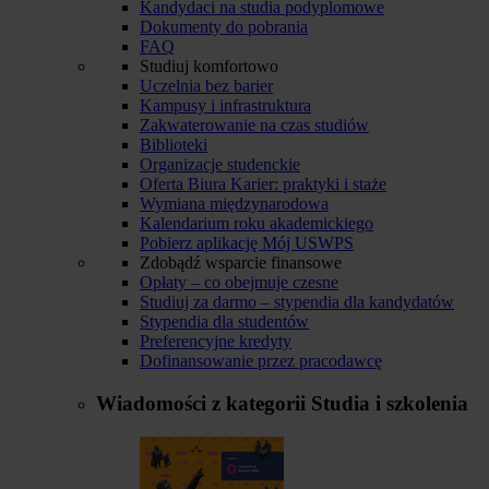
Kandydaci na studia podyplomowe
Dokumenty do pobrania
FAQ
Studiuj komfortowo
Uczelnia bez barier
Kampusy i infrastruktura
Zakwaterowanie na czas studiów
Biblioteki
Organizacje studenckie
Oferta Biura Karier: praktyki i staże
Wymiana międzynarodowa
Kalendarium roku akademickiego
Pobierz aplikację Mój USWPS
Zdobądź wsparcie finansowe
Opłaty – co obejmuje czesne
Studiuj za darmo – stypendia dla kandydatów
Stypendia dla studentów
Preferencyjne kredyty
Dofinansowanie przez pracodawcę
Wiadomości z kategorii
Studia i szkolenia