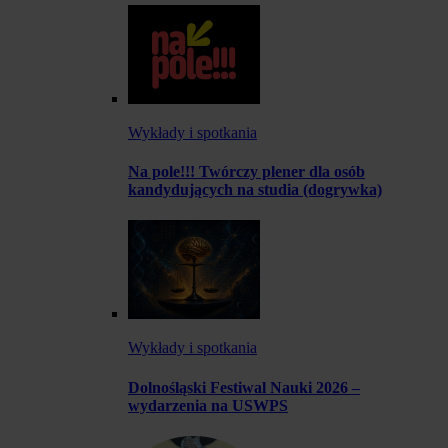
Wykłady i spotkania
Na pole!!! Twórczy plener dla osób
kandydujących na studia (dogrywka)
Wykłady i spotkania
Dolnośląski Festiwal Nauki 2026 –
wydarzenia na USWPS