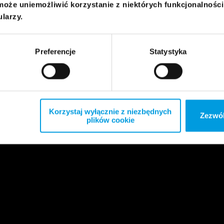
może uniemożliwić korzystanie z niektórych funkcjonalnośc
ularzy.
Preferencje
Statystyka
Korzystaj wyłącznie z niezbędnych
Zezwól
plików cookie