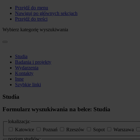
Przejdź do menu
Nawiguj po głównych sekcjach
Przejdź do treści
Wybierz kategorię wyszukiwania
Studia
Badania i projekty
Wydarzenia
Kontakty
Inne
Szybkie linki
Studia
Formularz wyszukiwania na belce: Studia
lokalizacja:
Katowice
Poznań
Rzeszów
Sopot
Warszawa
poziom studiów: