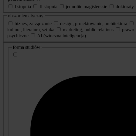
I stopnia
II stopnia
jednolite magisterskie
doktoraty
obszar tematyczny:
biznes, zarządzanie
design, projektowanie, architektura
kultura, literatura, sztuka
marketing, public relations
prawo
psychiczne
AI (sztuczna inteligencja)
dodatkowe
forma studiów:
informacje
o
studiach