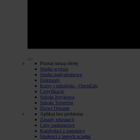
Poznaj naszą ofertę
Studia wyższe
Studia podyplomowe
Doktoraty
Kursy i szkolenia - OpenEdu
Certyfikacje
Szkoła Językowa
Szkoła Trenerów
Drzwi Otwarte
Aplikuj bez problemu
Zasady rekrutacji
Listy rankingowe
Kandydaci z zagranicy
Studenci z innych uczelni