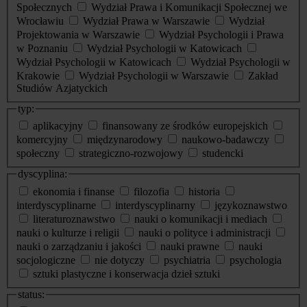
Społecznych
Wydział Prawa i Komunikacji Społecznej we
Wrocławiu
Wydział Prawa w Warszawie
Wydział
Projektowania w Warszawie
Wydział Psychologii i Prawa
w Poznaniu
Wydział Psychologii w Katowicach
Wydział Psychologii w Katowicach
Wydział Psychologii w
Krakowie
Wydział Psychologii w Warszawie
Zakład
Studiów Azjatyckich
typ:
aplikacyjny
finansowany ze środków europejskich
komercyjny
międzynarodowy
naukowo-badawczy
społeczny
strategiczno-rozwojowy
studencki
dyscyplina:
ekonomia i finanse
filozofia
historia
interdyscyplinarne
interdyscyplinarny
językoznawstwo
literaturoznawstwo
nauki o komunikacji i mediach
nauki o kulturze i religii
nauki o polityce i administracji
nauki o zarządzaniu i jakości
nauki prawne
nauki
socjologiczne
nie dotyczy
psychiatria
psychologia
sztuki plastyczne i konserwacja dzieł sztuki
status: