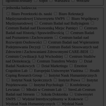
ogólnouczelniany
Sopot
Warszawa
Wrocław
jednostka badawcza:
Biuro Prorektorki ds. nauki
Biuro Rekrutacji
Międzynarodowej Uniwersytetu SWPS
Biuro Współpracy
Międzynarodowej
Centrum Badań nad Bullyingiem
Centrum Badań nad Ekonomiką Miejsc Pamięci
Centrum
Badań nad Historią i Sprawiedliwością
Centrum Badań
nad Poznaniem i Zachowaniem
Centrum badań nad
Rozwojem Osobowości
Centrum Badań nad Wspieraniem
Podejmowania Decyzji
Centrum Badań Stosowanych nad
Zdrowiem i Zachowaniami Zdrowotnymi CARE-BEH
Centrum Cywilizacji Azji Wschodniej
Centrum Studiów
nad Demokracją
Centrum Transferu Wiedzy
Dział
Badań Naukowych
Dział Marketingu
Emotion
Cognition Lab
Europejski Uniwersytet Viadrina
Health
Coping Research Group
Instytut Nauk Humanistycznych
Instytut Nauk Społecznych
Instytut Prawa
Instytut
Projektowania
Instytut Psychologii
Konfederacja
Lewiatan
Młodzi w Centrum Lab
StresLab Centrum
Badań nad Stresem
Szkoła Doktorska
Uniwersytet
SWPS
Wydział Interdyscyplinarny w Krakowie
Wydział Nauk Humanistycznych
Wydział Nauk