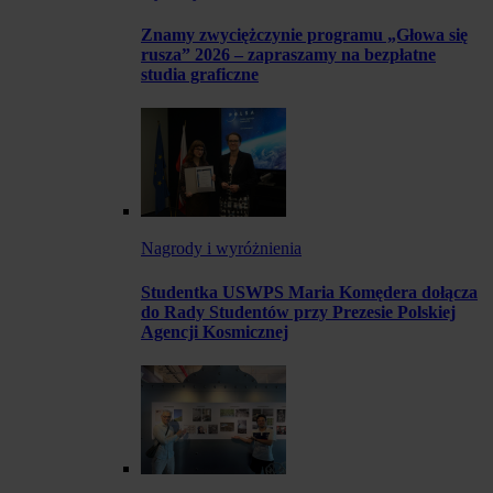
Znamy zwyciężczynie programu „Głowa się
rusza” 2026 – zapraszamy na bezpłatne
studia graficzne
Nagrody i wyróżnienia
Studentka USWPS Maria Komędera dołącza
do Rady Studentów przy Prezesie Polskiej
Agencji Kosmicznej