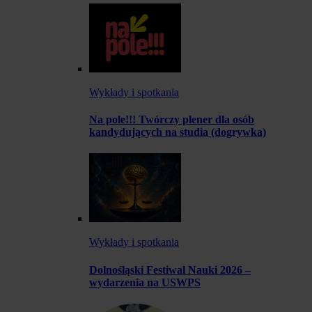
Wykłady i spotkania
Na pole!!! Twórczy plener dla osób
kandydujących na studia (dogrywka)
Wykłady i spotkania
Dolnośląski Festiwal Nauki 2026 –
wydarzenia na USWPS