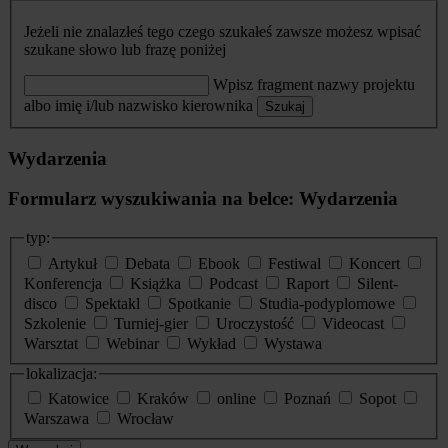
Jeżeli nie znalazłeś tego czego szukałeś zawsze możesz wpisać
szukane słowo lub frazę poniżej
Wpisz fragment nazwy projektu
albo imię i/lub nazwisko kierownika
Szukaj
Wydarzenia
Formularz wyszukiwania na belce: Wydarzenia
typ:
Artykuł
Debata
Ebook
Festiwal
Koncert
Konferencja
Książka
Podcast
Raport
Silent-
disco
Spektakl
Spotkanie
Studia-podyplomowe
Szkolenie
Turniej-gier
Uroczystość
Videocast
Warsztat
Webinar
Wykład
Wystawa
lokalizacja:
Katowice
Kraków
online
Poznań
Sopot
Warszawa
Wrocław