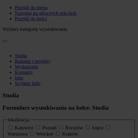
Przejdź do menu
Nawiguj po głównych sekcjach
Przejdź do treści
Wybierz kategorię wyszukiwania
Studia
Badania i projekty
Wydarzenia
Kontakty
Inne
Szybkie linki
Studia
Formularz wyszukiwania na belce: Studia
lokalizacja:
Katowice
Poznań
Rzeszów
Sopot
Warszawa
Wrocław
Kraków