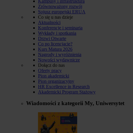
Kampusy i infrastruktura
Zrównoważony rozwój
Sojusz europejski ERUA
Co się u nas dzieje
Aktualności
Konferencje i seminaria
Wykłady i spotkania
Drzwi Otwarte
Co po licencjacie?
Kurs Matura 2026
Nagrody i wyróżnienia
Nowości wydawnicze
Dołącz do nas
Oferty pracy
Pion akademicki
Pion organizacyjny
HR Excellence in Research
Akademicki Program Stażowy
Wiadomości z kategorii
My, Uniwersytet