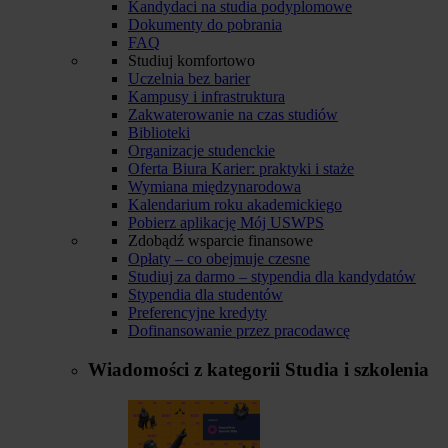
Kandydaci na studia podyplomowe
Dokumenty do pobrania
FAQ
Studiuj komfortowo
Uczelnia bez barier
Kampusy i infrastruktura
Zakwaterowanie na czas studiów
Biblioteki
Organizacje studenckie
Oferta Biura Karier: praktyki i staże
Wymiana międzynarodowa
Kalendarium roku akademickiego
Pobierz aplikację Mój USWPS
Zdobądź wsparcie finansowe
Opłaty – co obejmuje czesne
Studiuj za darmo – stypendia dla kandydatów
Stypendia dla studentów
Preferencyjne kredyty
Dofinansowanie przez pracodawcę
Wiadomości z kategorii
Studia i szkolenia