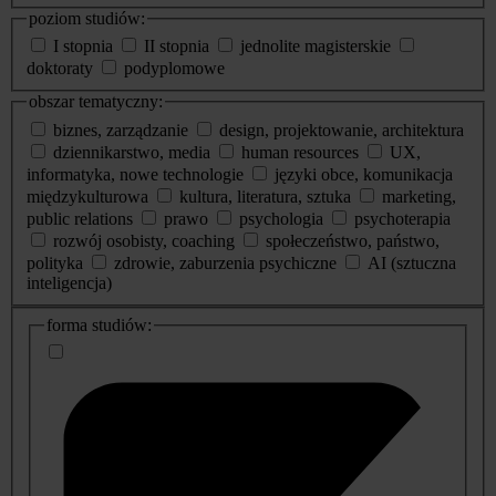
poziom studiów:
I stopnia
II stopnia
jednolite magisterskie
doktoraty
podyplomowe
obszar tematyczny:
biznes, zarządzanie
design, projektowanie, architektura
dziennikarstwo, media
human resources
UX,
informatyka, nowe technologie
języki obce, komunikacja
międzykulturowa
kultura, literatura, sztuka
marketing,
public relations
prawo
psychologia
psychoterapia
rozwój osobisty, coaching
społeczeństwo, państwo,
polityka
zdrowie, zaburzenia psychiczne
AI (sztuczna
inteligencja)
dodatkowe
forma studiów:
informacje
o
studiach