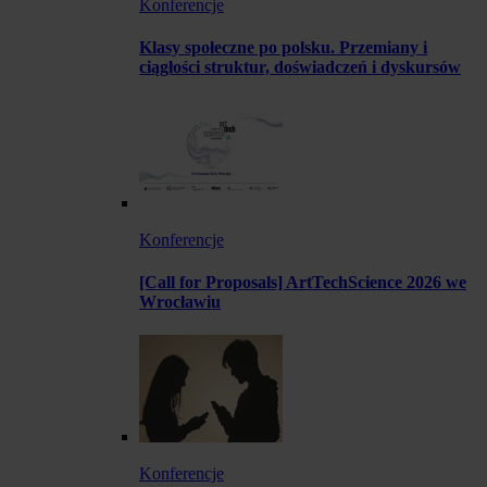
Konferencje
Klasy społeczne po polsku. Przemiany i
ciągłości struktur, doświadczeń i dyskursów
Konferencje
[Call for Proposals] ArtTechScience 2026 we
Wrocławiu
Konferencje