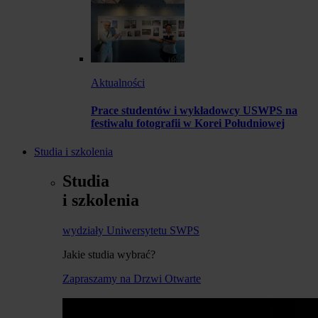
Aktualności
Prace studentów i wykładowcy USWPS na
festiwalu fotografii w Korei Południowej
Studia i szkolenia
Studia
i szkolenia
wydziały Uniwersytetu SWPS
Jakie studia wybrać?
Zapraszamy na Drzwi Otwarte