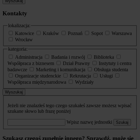
Wyszukaj
Kontakty
lokalizacja:
Katowice
Kraków
Poznań
Sopot
Warszawa
Wrocław
kategoria:
Administracja
Badania i rozwój
Biblioteka
Współpraca z biznesem
Dział Prawny
Instytuty i centra
badawcze
Marketing i komunikacja
Obsługa studenta
Organizacje studenckie
Rekrutacja
Usługi
Współpraca międzynarodowa
Wydziały
Wyszukaj
Jeżeli nie znalazłeś tego czego szukałeś zawsze możesz wpisać
szukane słowo lub frazę poniżej
Wpisz nazwę jednostki
Szukaj
Szukasz czegoś zupełnie innego? Sprawdź, może się