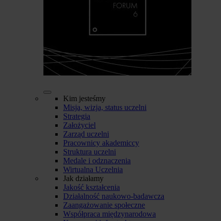
Kim jesteśmy
Misja, wizja, status uczelni
Strategia
Założyciel
Zarząd uczelni
Pracownicy akademiccy
Struktura uczelni
Medale i odznaczenia
Wirtualna Uczelnia
Jak działamy
Jakość kształcenia
Działalność naukowo-badawcza
Zaangażowanie społeczne
Współpraca międzynarodowa