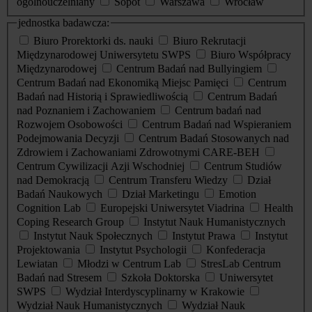
ogólnouczelniany
Sopot
Warszawa
Wrocław
jednostka badawcza:
Biuro Prorektorki ds. nauki
Biuro Rekrutacji
Międzynarodowej Uniwersytetu SWPS
Biuro Współpracy
Międzynarodowej
Centrum Badań nad Bullyingiem
Centrum Badań nad Ekonomiką Miejsc Pamięci
Centrum
Badań nad Historią i Sprawiedliwością
Centrum Badań
nad Poznaniem i Zachowaniem
Centrum badań nad
Rozwojem Osobowości
Centrum Badań nad Wspieraniem
Podejmowania Decyzji
Centrum Badań Stosowanych nad
Zdrowiem i Zachowaniami Zdrowotnymi CARE-BEH
Centrum Cywilizacji Azji Wschodniej
Centrum Studiów
nad Demokracją
Centrum Transferu Wiedzy
Dział
Badań Naukowych
Dział Marketingu
Emotion
Cognition Lab
Europejski Uniwersytet Viadrina
Health
Coping Research Group
Instytut Nauk Humanistycznych
Instytut Nauk Społecznych
Instytut Prawa
Instytut
Projektowania
Instytut Psychologii
Konfederacja
Lewiatan
Młodzi w Centrum Lab
StresLab Centrum
Badań nad Stresem
Szkoła Doktorska
Uniwersytet
SWPS
Wydział Interdyscyplinarny w Krakowie
Wydział Nauk Humanistycznych
Wydział Nauk