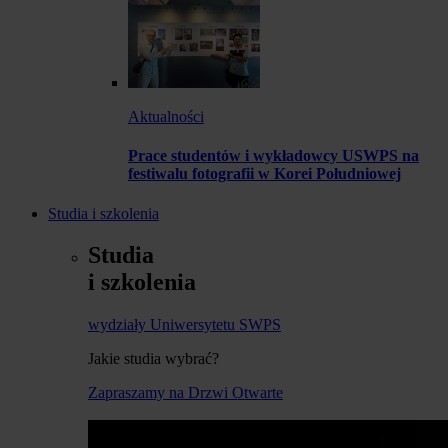
Aktualności
Prace studentów i wykładowcy USWPS na
festiwalu fotografii w Korei Południowej
Studia i szkolenia
Studia
i szkolenia
wydziały Uniwersytetu SWPS
Jakie studia wybrać?
Zapraszamy na Drzwi Otwarte