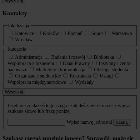
Wyszukaj
Kontakty
lokalizacja:
Katowice
Kraków
Poznań
Sopot
Warszawa
Wrocław
kategoria:
Administracja
Badania i rozwój
Biblioteka
Współpraca z biznesem
Dział Prawny
Instytuty i centra
badawcze
Marketing i komunikacja
Obsługa studenta
Organizacje studenckie
Rekrutacja
Usługi
Współpraca międzynarodowa
Wydziały
Wyszukaj
Jeżeli nie znalazłeś tego czego szukałeś zawsze możesz wpisać
szukane słowo lub frazę poniżej
Wpisz nazwę jednostki
Szukaj
Szukasz czegoś zupełnie innego? Sprawdź, może się