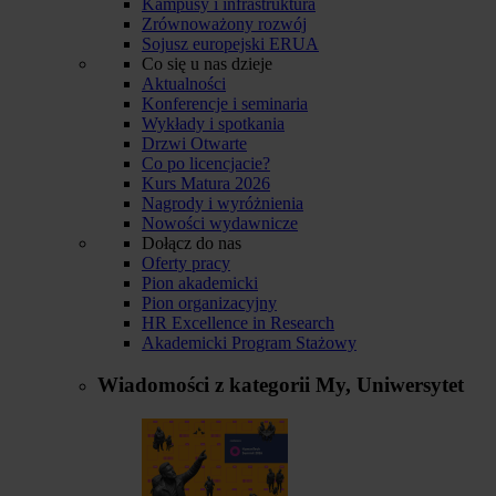
Kampusy i infrastruktura
Zrównoważony rozwój
Sojusz europejski ERUA
Co się u nas dzieje
Aktualności
Konferencje i seminaria
Wykłady i spotkania
Drzwi Otwarte
Co po licencjacie?
Kurs Matura 2026
Nagrody i wyróżnienia
Nowości wydawnicze
Dołącz do nas
Oferty pracy
Pion akademicki
Pion organizacyjny
HR Excellence in Research
Akademicki Program Stażowy
Wiadomości z kategorii
My, Uniwersytet