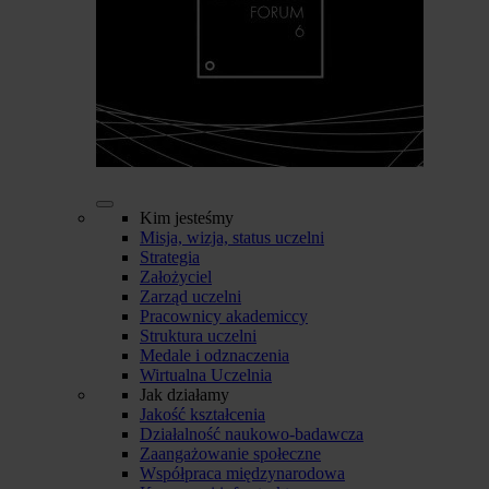
Kim jesteśmy
Misja, wizja, status uczelni
Strategia
Założyciel
Zarząd uczelni
Pracownicy akademiccy
Struktura uczelni
Medale i odznaczenia
Wirtualna Uczelnia
Jak działamy
Jakość kształcenia
Działalność naukowo-badawcza
Zaangażowanie społeczne
Współpraca międzynarodowa