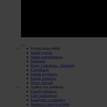
Poznaj naszą ofertę
Studia wyższe
Studia podyplomowe
Doktoraty
Kursy i szkolenia - OpenEdu
Certyfikacje
Szkoła Językowa
Szkoła Trenerów
Drzwi Otwarte
Aplikuj bez problemu
Zasady rekrutacji
Listy rankingowe
Kandydaci z zagranicy
Studenci z innych uczelni