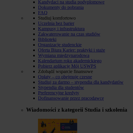
Kandydaci na studia podyplomowe
Dokumenty do pobrania
FAQ
Studiuj komfortowo
Uczelnia bez barier
Kampusy i infrastruktura
Zakwaterowanie na czas studiów
Biblioteki
Organizacje studenckie
Oferta Biura Karier: praktyki i staże
Wymiana międzynarodowa
Kalendarium roku akademickiego
Pobierz aplikację Mój USWPS
Zdobądź wsparcie finansowe
Opłaty – co obejmuje czesne
Studiuj za darmo – stypendia dla kandydatów
Stypendia dla studentów
Preferencyjne kredyty
Dofinansowanie przez pracodawcę
Wiadomości z kategorii
Studia i szkolenia