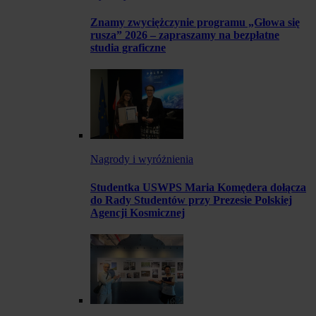
Znamy zwyciężczynie programu „Głowa się
rusza” 2026 – zapraszamy na bezpłatne
studia graficzne
Nagrody i wyróżnienia
Studentka USWPS Maria Komędera dołącza
do Rady Studentów przy Prezesie Polskiej
Agencji Kosmicznej