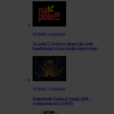
Wykłady i spotkania
Na pole!!! Twórczy plener dla osób
kandydujących na studia (dogrywka)
Wykłady i spotkania
Dolnośląski Festiwal Nauki 2026 –
wydarzenia na USWPS