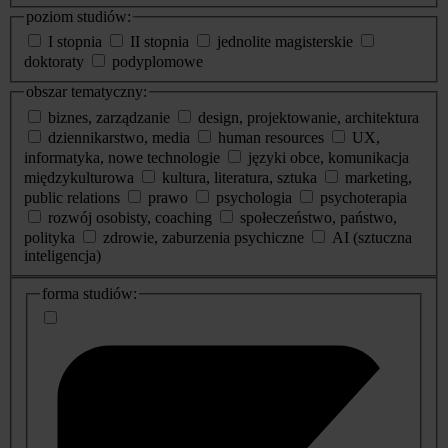
poziom studiów:
I stopnia
II stopnia
jednolite magisterskie
doktoraty
podyplomowe
obszar tematyczny:
biznes, zarządzanie
design, projektowanie, architektura
dziennikarstwo, media
human resources
UX,
informatyka, nowe technologie
języki obce, komunikacja
międzykulturowa
kultura, literatura, sztuka
marketing,
public relations
prawo
psychologia
psychoterapia
rozwój osobisty, coaching
społeczeństwo, państwo,
polityka
zdrowie, zaburzenia psychiczne
AI (sztuczna
inteligencja)
dodatkowe
forma studiów:
informacje
o
studiach