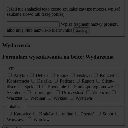
Jeżeli nie znalazłeś tego czego szukałeś zawsze możesz wpisać
szukane słowo lub frazę poniżej
Wpisz fragment nazwy projektu
albo imię i/lub nazwisko kierownika
Szukaj
Wydarzenia
Formularz wyszukiwania na belce: Wydarzenia
typ:
Artykuł
Debata
Ebook
Festiwal
Koncert
Konferencja
Książka
Podcast
Raport
Silent-
disco
Spektakl
Spotkanie
Studia-podyplomowe
Szkolenie
Turniej-gier
Uroczystość
Videocast
Warsztat
Webinar
Wykład
Wystawa
lokalizacja:
Katowice
Kraków
online
Poznań
Sopot
Warszawa
Wrocław