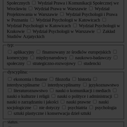
Społecznych
Wydział Prawa i Komunikacji Społecznej we
Wrocławiu
Wydział Prawa w Warszawie
Wydział
Projektowania w Warszawie
Wydział Psychologii i Prawa
w Poznaniu
Wydział Psychologii w Katowicach
Wydział Psychologii w Katowicach
Wydział Psychologii w
Krakowie
Wydział Psychologii w Warszawie
Zakład
Studiów Azjatyckich
typ:
aplikacyjny
finansowany ze środków europejskich
komercyjny
międzynarodowy
naukowo-badawczy
społeczny
strategiczno-rozwojowy
studencki
dyscyplina:
ekonomia i finanse
filozofia
historia
interdyscyplinarne
interdyscyplinarny
językoznawstwo
literaturoznawstwo
nauki o komunikacji i mediach
nauki o kulturze i religii
nauki o polityce i administracji
nauki o zarządzaniu i jakości
nauki prawne
nauki
socjologiczne
nie dotyczy
psychiatria
psychologia
sztuki plastyczne i konserwacja dzieł sztuki
status: