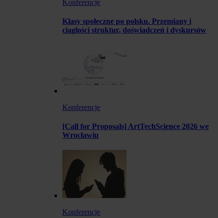
Konferencje
Klasy społeczne po polsku. Przemiany i
ciągłości struktur, doświadczeń i dyskursów
Konferencje
[Call for Proposals] ArtTechScience 2026 we
Wrocławiu
Konferencje