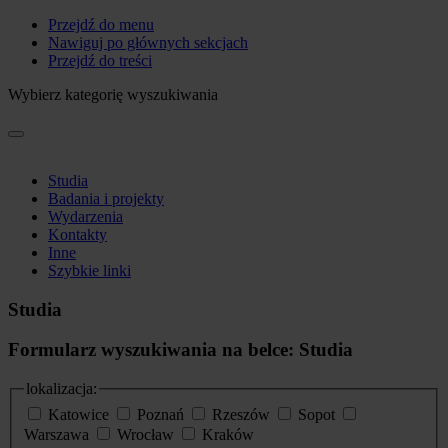
Przejdź do menu
Nawiguj po głównych sekcjach
Przejdź do treści
Wybierz kategorię wyszukiwania
Studia
Badania i projekty
Wydarzenia
Kontakty
Inne
Szybkie linki
Studia
Formularz wyszukiwania na belce: Studia
lokalizacja:
Katowice
Poznań
Rzeszów
Sopot
Warszawa
Wrocław
Kraków