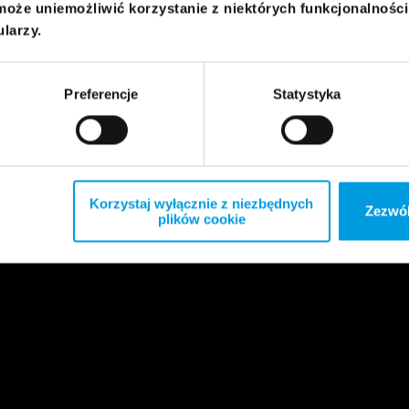
może uniemożliwić korzystanie z niektórych funkcjonalnośc
ularzy.
Preferencje
Statystyka
Korzystaj wyłącznie z niezbędnych
Zezwól
plików cookie