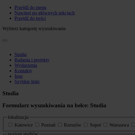
Przejdź do menu
Nawiguj po głównych sekcjach
Przejdź do treści
Wybierz kategorię wyszukiwania
Studia
Badania i projekty
Wydarzenia
Kontakty
Inne
Szybkie linki
Studia
Formularz wyszukiwania na belce: Studia
lokalizacja:
Katowice
Poznań
Rzeszów
Sopot
Warszawa
poziom studiów: