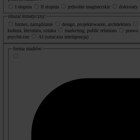
I stopnia
II stopnia
jednolite magisterskie
doktoraty
obszar tematyczny:
biznes, zarządzanie
design, projektowanie, architektura
kultura, literatura, sztuka
marketing, public relations
prawo
psychiczne
AI (sztuczna inteligencja)
dodatkowe
forma studiów:
informacje
o
studiach