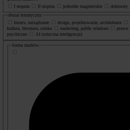
I stopnia
II stopnia
jednolite magisterskie
doktoraty
obszar tematyczny:
biznes, zarządzanie
design, projektowanie, architektura
kultura, literatura, sztuka
marketing, public relations
prawo
psychiczne
AI (sztuczna inteligencja)
dodatkowe
forma studiów:
informacje
o
studiach