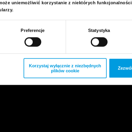
może uniemożliwić korzystanie z niektórych funkcjonalnośc
ularzy.
Preferencje
Statystyka
Korzystaj wyłącznie z niezbędnych
Zezwól
plików cookie