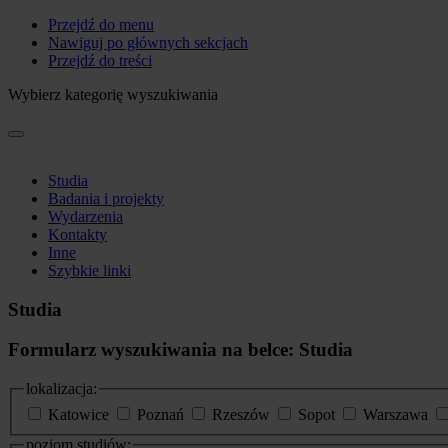
Przejdź do menu
Nawiguj po głównych sekcjach
Przejdź do treści
Wybierz kategorię wyszukiwania
Studia
Badania i projekty
Wydarzenia
Kontakty
Inne
Szybkie linki
Studia
Formularz wyszukiwania na belce: Studia
lokalizacja:
Katowice
Poznań
Rzeszów
Sopot
Warszawa
poziom studiów: