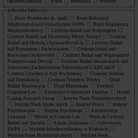
ogólnouczelniany
Sopot
Warszawa
Wrocław
jednostka badawcza:
Biuro Prorektorki ds. nauki
Biuro Rekrutacji
Międzynarodowej Uniwersytetu SWPS
Biuro Współpracy
Międzynarodowej
Centrum Badań nad Bullyingiem
Centrum Badań nad Ekonomiką Miejsc Pamięci
Centrum
Badań nad Historią i Sprawiedliwością
Centrum Badań
nad Poznaniem i Zachowaniem
Centrum badań nad
Rozwojem Osobowości
Centrum Badań nad Wspieraniem
Podejmowania Decyzji
Centrum Badań Stosowanych nad
Zdrowiem i Zachowaniami Zdrowotnymi CARE-BEH
Centrum Cywilizacji Azji Wschodniej
Centrum Studiów
nad Demokracją
Centrum Transferu Wiedzy
Dział
Badań Naukowych
Dział Marketingu
Emotion
Cognition Lab
Europejski Uniwersytet Viadrina
Health
Coping Research Group
Instytut Nauk Humanistycznych
Instytut Nauk Społecznych
Instytut Prawa
Instytut
Projektowania
Instytut Psychologii
Konfederacja
Lewiatan
Młodzi w Centrum Lab
StresLab Centrum
Badań nad Stresem
Szkoła Doktorska
Uniwersytet
SWPS
Wydział Interdyscyplinarny w Krakowie
Wydział Nauk Humanistycznych
Wydział Nauk