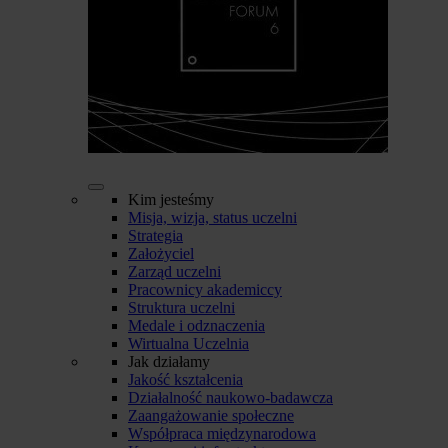
Kim jesteśmy
Misja, wizja, status uczelni
Strategia
Założyciel
Zarząd uczelni
Pracownicy akademiccy
Struktura uczelni
Medale i odznaczenia
Wirtualna Uczelnia
Jak działamy
Jakość kształcenia
Działalność naukowo-badawcza
Zaangażowanie społeczne
Współpraca międzynarodowa