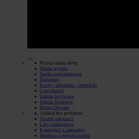
Poznaj naszą ofertę
Studia wyższe
Studia podyplomowe
Doktoraty
Kursy i szkolenia - OpenEdu
Certyfikacje
Szkoła Językowa
Szkoła Trenerów
Drzwi Otwarte
Aplikuj bez problemu
Zasady rekrutacji
Listy rankingowe
Kandydaci z zagranicy
Studenci z innych uczelni