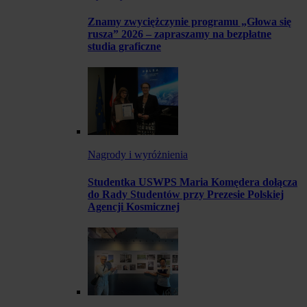
Znamy zwyciężczynie programu „Głowa się
rusza” 2026 – zapraszamy na bezpłatne
studia graficzne
Nagrody i wyróżnienia
Studentka USWPS Maria Komędera dołącza
do Rady Studentów przy Prezesie Polskiej
Agencji Kosmicznej