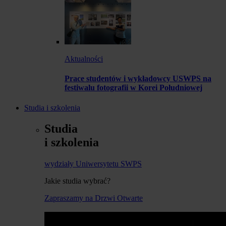
Aktualności
Prace studentów i wykładowcy USWPS na
festiwalu fotografii w Korei Południowej
Studia i szkolenia
Studia
i szkolenia
wydziały Uniwersytetu SWPS
Jakie studia wybrać?
Zapraszamy na Drzwi Otwarte