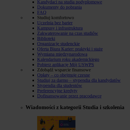
Kandydaci na studia podyplomowe
Dokumenty do pobrania
FAQ
Studiuj komfortowo
Uczelnia bez barier
Kampusy i infrastruktura
Zakwaterowanie na czas studiów
Biblioteki
Organizacje studenckie
Oferta Biura Karier: praktyki i staże
Wymiana międzynarodowa
Kalendarium roku akademickiego
Pobierz aplikację Mój USWPS
Zdobądź wsparcie finansowe
Opłaty – co obejmuje czesne
Studiuj za darmo – stypendia dla kandydatów
Stypendia dla studentów
Preferencyjne kredyty
Dofinansowanie przez pracodawcę
Wiadomości z kategorii
Studia i szkolenia