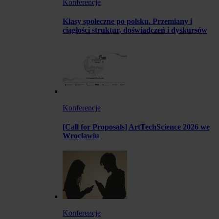
Konferencje
Klasy społeczne po polsku. Przemiany i
ciągłości struktur, doświadczeń i dyskursów
Konferencje
[Call for Proposals] ArtTechScience 2026 we
Wrocławiu
Konferencje