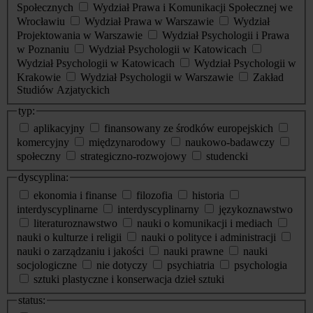
Społecznych
Wydział Prawa i Komunikacji Społecznej we
Wrocławiu
Wydział Prawa w Warszawie
Wydział
Projektowania w Warszawie
Wydział Psychologii i Prawa
w Poznaniu
Wydział Psychologii w Katowicach
Wydział Psychologii w Katowicach
Wydział Psychologii w
Krakowie
Wydział Psychologii w Warszawie
Zakład
Studiów Azjatyckich
typ:
aplikacyjny
finansowany ze środków europejskich
komercyjny
międzynarodowy
naukowo-badawczy
społeczny
strategiczno-rozwojowy
studencki
dyscyplina:
ekonomia i finanse
filozofia
historia
interdyscyplinarne
interdyscyplinarny
językoznawstwo
literaturoznawstwo
nauki o komunikacji i mediach
nauki o kulturze i religii
nauki o polityce i administracji
nauki o zarządzaniu i jakości
nauki prawne
nauki
socjologiczne
nie dotyczy
psychiatria
psychologia
sztuki plastyczne i konserwacja dzieł sztuki
status: