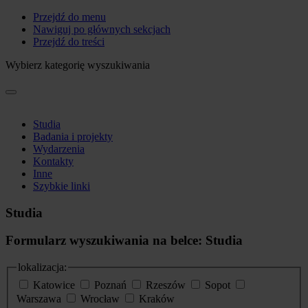
Przejdź do menu
Nawiguj po głównych sekcjach
Przejdź do treści
Wybierz kategorię wyszukiwania
Studia
Badania i projekty
Wydarzenia
Kontakty
Inne
Szybkie linki
Studia
Formularz wyszukiwania na belce: Studia
lokalizacja:
Katowice
Poznań
Rzeszów
Sopot
Warszawa
Wrocław
Kraków