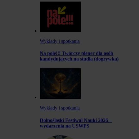
Wykłady i spotkania
Na pole!!! Twórczy plener dla osób
kandydujących na studia (dogrywka)
Wykłady i spotkania
Dolnośląski Festiwal Nauki 2026 –
wydarzenia na USWPS