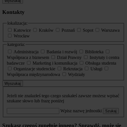
Wyszukaj
Kontakty
lokalizacja:
Katowice
Kraków
Poznań
Sopot
Warszawa
Wrocław
kategoria:
Administracja
Badania i rozwój
Biblioteka
Współpraca z biznesem
Dział Prawny
Instytuty i centra
badawcze
Marketing i komunikacja
Obsługa studenta
Organizacje studenckie
Rekrutacja
Usługi
Współpraca międzynarodowa
Wydziały
Wyszukaj
Jeżeli nie znalazłeś tego czego szukałeś zawsze możesz wpisać
szukane słowo lub frazę poniżej
Wpisz nazwę jednostki
Szukaj
Szukasz czegoś zupełnie innego? Sprawdź, może się