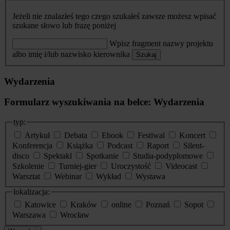
Jeżeli nie znalazłeś tego czego szukałeś zawsze możesz wpisać
szukane słowo lub frazę poniżej
Wpisz fragment nazwy projektu
albo imię i/lub nazwisko kierownika
Szukaj
Wydarzenia
Formularz wyszukiwania na belce: Wydarzenia
typ:
Artykuł
Debata
Ebook
Festiwal
Koncert
Konferencja
Książka
Podcast
Raport
Silent-
disco
Spektakl
Spotkanie
Studia-podyplomowe
Szkolenie
Turniej-gier
Uroczystość
Videocast
Warsztat
Webinar
Wykład
Wystawa
lokalizacja:
Katowice
Kraków
online
Poznań
Sopot
Warszawa
Wrocław