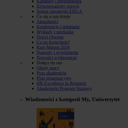
Kampusy i infrastruktura
Zrównoważony rozwój
Sojusz europejski ERUA
Co się u nas dzieje
Aktualności
Konferencje i seminaria
Wykłady i spotkania
Drzwi Otwarte
Co po licencjacie?
Kurs Matura 2026
Nagrody i wyróżnienia
Nowości wydawnicze
Dołącz do nas
Oferty pracy
Pion akademicki
Pion organizacyjny
HR Excellence in Research
Akademicki Program Stażowy
Wiadomości z kategorii
My, Uniwersytet