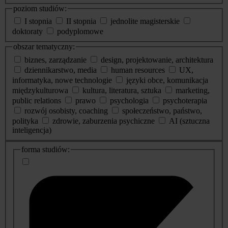
poziom studiów:
I stopnia
II stopnia
jednolite magisterskie
doktoraty
podyplomowe
obszar tematyczny:
biznes, zarządzanie
design, projektowanie, architektura
dziennikarstwo, media
human resources
UX,
informatyka, nowe technologie
języki obce, komunikacja
międzykulturowa
kultura, literatura, sztuka
marketing,
public relations
prawo
psychologia
psychoterapia
rozwój osobisty, coaching
społeczeństwo, państwo,
polityka
zdrowie, zaburzenia psychiczne
AI (sztuczna
inteligencja)
dodatkowe
forma studiów:
informacje
o
studiach