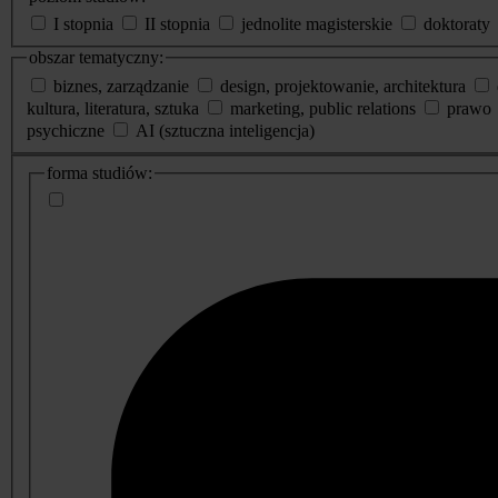
I stopnia
II stopnia
jednolite magisterskie
doktoraty
obszar tematyczny:
biznes, zarządzanie
design, projektowanie, architektura
kultura, literatura, sztuka
marketing, public relations
prawo
psychiczne
AI (sztuczna inteligencja)
dodatkowe
forma studiów:
informacje
o
studiach