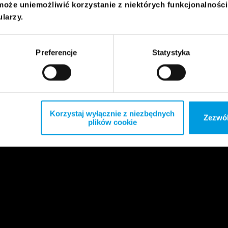
może uniemożliwić korzystanie z niektórych funkcjonalnośc
ularzy.
Preferencje
Statystyka
Korzystaj wyłącznie z niezbędnych
Zezwól
plików cookie