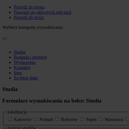
Przejdź do menu
Nawiguj po głównych sekcjach
Przejdź do treści
Wybierz kategorię wyszukiwania
Studia
Badania i projekty
Wydarzenia
Kontakty
Inne
Szybkie linki
Studia
Formularz wyszukiwania na belce: Studia
lokalizacja:
Katowice
Poznań
Rzeszów
Sopot
Warszawa
poziom studiów: