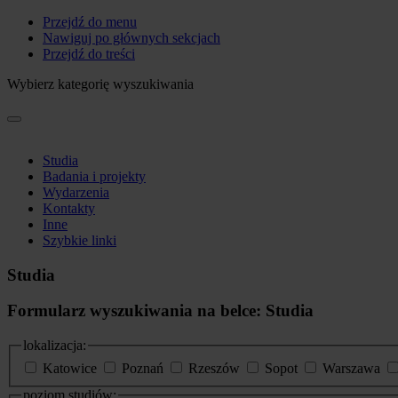
Przejdź do menu
Nawiguj po głównych sekcjach
Przejdź do treści
Wybierz kategorię wyszukiwania
Studia
Badania i projekty
Wydarzenia
Kontakty
Inne
Szybkie linki
Studia
Formularz wyszukiwania na belce: Studia
lokalizacja:
Katowice
Poznań
Rzeszów
Sopot
Warszawa
poziom studiów: