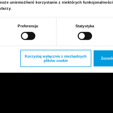
może uniemożliwić korzystanie z niektórych funkcjonalnośc
ularzy.
Preferencje
Statystyka
Korzystaj wyłącznie z niezbędnych
Zezwól
plików cookie