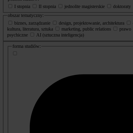
I stopnia
II stopnia
jednolite magisterskie
doktoraty
obszar tematyczny:
biznes, zarządzanie
design, projektowanie, architektura
kultura, literatura, sztuka
marketing, public relations
prawo
psychiczne
AI (sztuczna inteligencja)
dodatkowe
forma studiów:
informacje
o
studiach