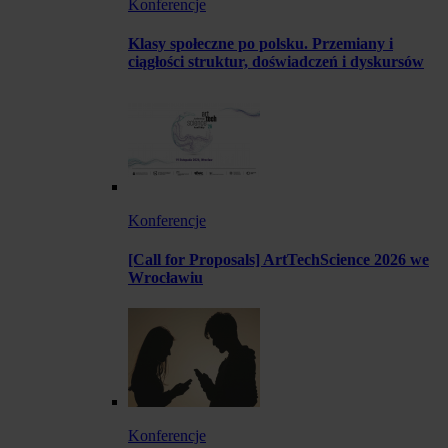
Konferencje
Klasy społeczne po polsku. Przemiany i
ciągłości struktur, doświadczeń i dyskursów
Konferencje
[Call for Proposals] ArtTechScience 2026 we
Wrocławiu
Konferencje