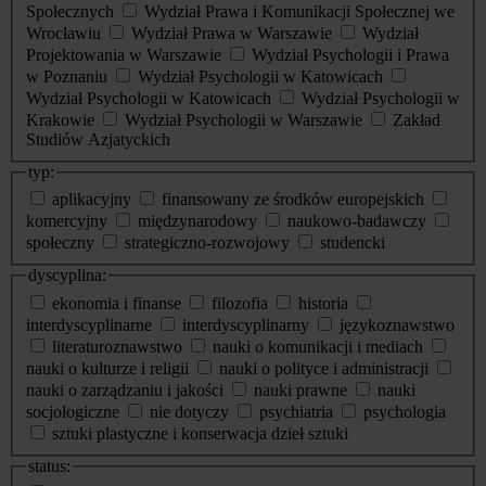
Społecznych
Wydział Prawa i Komunikacji Społecznej we
Wrocławiu
Wydział Prawa w Warszawie
Wydział
Projektowania w Warszawie
Wydział Psychologii i Prawa
w Poznaniu
Wydział Psychologii w Katowicach
Wydział Psychologii w Katowicach
Wydział Psychologii w
Krakowie
Wydział Psychologii w Warszawie
Zakład
Studiów Azjatyckich
typ:
aplikacyjny
finansowany ze środków europejskich
komercyjny
międzynarodowy
naukowo-badawczy
społeczny
strategiczno-rozwojowy
studencki
dyscyplina:
ekonomia i finanse
filozofia
historia
interdyscyplinarne
interdyscyplinarny
językoznawstwo
literaturoznawstwo
nauki o komunikacji i mediach
nauki o kulturze i religii
nauki o polityce i administracji
nauki o zarządzaniu i jakości
nauki prawne
nauki
socjologiczne
nie dotyczy
psychiatria
psychologia
sztuki plastyczne i konserwacja dzieł sztuki
status: