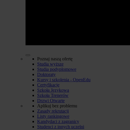
Poznaj naszą ofertę
Studia wyższe
Studia podyplomowe
Doktoraty
Kursy i szkolenia - OpenEdu
Certyfikacje
Szkoła Językowa
Szkoła Trenerów
Drzwi Otwarte
Aplikuj bez problemu
Zasady rekrutacji
Listy rankingowe
Kandydaci z zagranicy
Studenci z innych uczelni