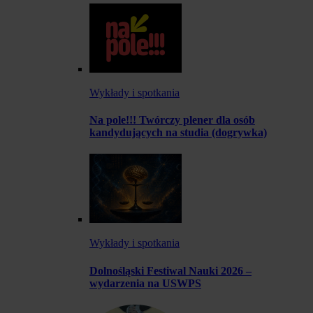
Wykłady i spotkania
Na pole!!! Twórczy plener dla osób
kandydujących na studia (dogrywka)
Wykłady i spotkania
Dolnośląski Festiwal Nauki 2026 –
wydarzenia na USWPS