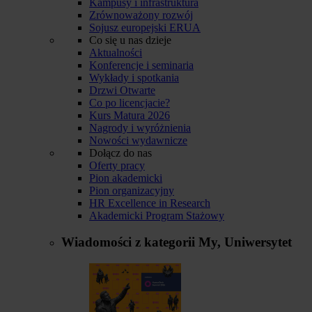
Kampusy i infrastruktura
Zrównoważony rozwój
Sojusz europejski ERUA
Co się u nas dzieje
Aktualności
Konferencje i seminaria
Wykłady i spotkania
Drzwi Otwarte
Co po licencjacie?
Kurs Matura 2026
Nagrody i wyróżnienia
Nowości wydawnicze
Dołącz do nas
Oferty pracy
Pion akademicki
Pion organizacyjny
HR Excellence in Research
Akademicki Program Stażowy
Wiadomości z kategorii
My, Uniwersytet