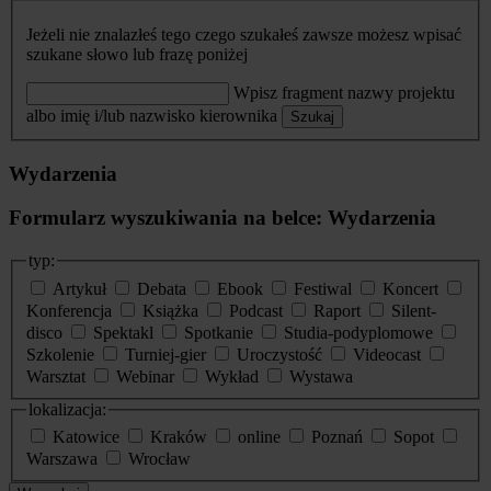
Jeżeli nie znalazłeś tego czego szukałeś zawsze możesz wpisać
szukane słowo lub frazę poniżej
Wpisz fragment nazwy projektu
albo imię i/lub nazwisko kierownika
Szukaj
Wydarzenia
Formularz wyszukiwania na belce: Wydarzenia
typ:
Artykuł
Debata
Ebook
Festiwal
Koncert
Konferencja
Książka
Podcast
Raport
Silent-
disco
Spektakl
Spotkanie
Studia-podyplomowe
Szkolenie
Turniej-gier
Uroczystość
Videocast
Warsztat
Webinar
Wykład
Wystawa
lokalizacja:
Katowice
Kraków
online
Poznań
Sopot
Warszawa
Wrocław