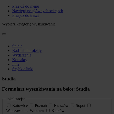
Przejdź do menu
Nawiguj po głównych sekcjach
Przejdź do treści
Wybierz kategorię wyszukiwania
Studia
Badania i projekty
Wydarzenia
Kontakty
Inne
Szybkie linki
Studia
Formularz wyszukiwania na belce: Studia
lokalizacja:
Katowice
Poznań
Rzeszów
Sopot
Warszawa
Wrocław
Kraków