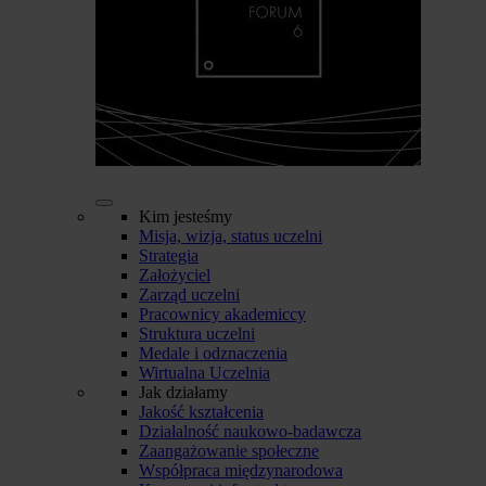
Kim jesteśmy
Misja, wizja, status uczelni
Strategia
Założyciel
Zarząd uczelni
Pracownicy akademiccy
Struktura uczelni
Medale i odznaczenia
Wirtualna Uczelnia
Jak działamy
Jakość kształcenia
Działalność naukowo-badawcza
Zaangażowanie społeczne
Współpraca międzynarodowa