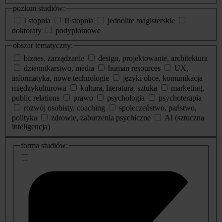
poziom studiów:
I stopnia
II stopnia
jednolite magisterskie
doktoraty
podyplomowe
obszar tematyczny:
biznes, zarządzanie
design, projektowanie, architektura
dziennikarstwo, media
human resources
UX,
informatyka, nowe technologie
języki obce, komunikacja
międzykulturowa
kultura, literatura, sztuka
marketing,
public relations
prawo
psychologia
psychoterapia
rozwój osobisty, coaching
społeczeństwo, państwo,
polityka
zdrowie, zaburzenia psychiczne
AI (sztuczna
inteligencja)
dodatkowe
forma studiów:
informacje
o
studiach