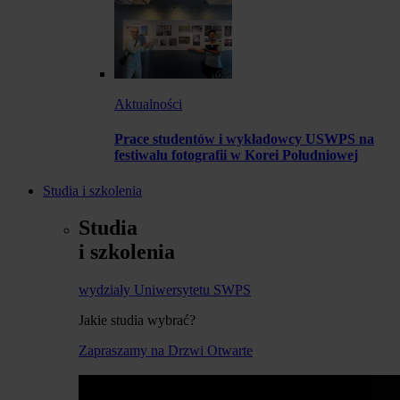
Aktualności
Prace studentów i wykładowcy USWPS na
festiwalu fotografii w Korei Południowej
Studia i szkolenia
Studia
i szkolenia
wydziały Uniwersytetu SWPS
Jakie studia wybrać?
Zapraszamy na Drzwi Otwarte