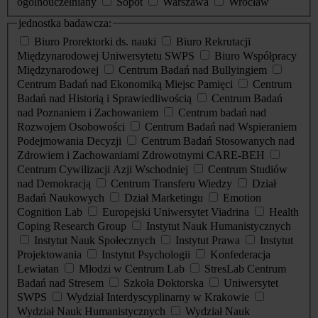
ogólnouczelniany
Sopot
Warszawa
Wrocław
jednostka badawcza:
Biuro Prorektorki ds. nauki
Biuro Rekrutacji
Międzynarodowej Uniwersytetu SWPS
Biuro Współpracy
Międzynarodowej
Centrum Badań nad Bullyingiem
Centrum Badań nad Ekonomiką Miejsc Pamięci
Centrum
Badań nad Historią i Sprawiedliwością
Centrum Badań
nad Poznaniem i Zachowaniem
Centrum badań nad
Rozwojem Osobowości
Centrum Badań nad Wspieraniem
Podejmowania Decyzji
Centrum Badań Stosowanych nad
Zdrowiem i Zachowaniami Zdrowotnymi CARE-BEH
Centrum Cywilizacji Azji Wschodniej
Centrum Studiów
nad Demokracją
Centrum Transferu Wiedzy
Dział
Badań Naukowych
Dział Marketingu
Emotion
Cognition Lab
Europejski Uniwersytet Viadrina
Health
Coping Research Group
Instytut Nauk Humanistycznych
Instytut Nauk Społecznych
Instytut Prawa
Instytut
Projektowania
Instytut Psychologii
Konfederacja
Lewiatan
Młodzi w Centrum Lab
StresLab Centrum
Badań nad Stresem
Szkoła Doktorska
Uniwersytet
SWPS
Wydział Interdyscyplinarny w Krakowie
Wydział Nauk Humanistycznych
Wydział Nauk