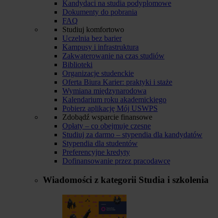
Kandydaci na studia podyplomowe
Dokumenty do pobrania
FAQ
Studiuj komfortowo
Uczelnia bez barier
Kampusy i infrastruktura
Zakwaterowanie na czas studiów
Biblioteki
Organizacje studenckie
Oferta Biura Karier: praktyki i staże
Wymiana międzynarodowa
Kalendarium roku akademickiego
Pobierz aplikację Mój USWPS
Zdobądź wsparcie finansowe
Opłaty – co obejmuje czesne
Studiuj za darmo – stypendia dla kandydatów
Stypendia dla studentów
Preferencyjne kredyty
Dofinansowanie przez pracodawcę
Wiadomości z kategorii
Studia i szkolenia