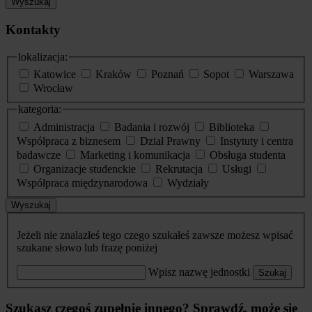
Wyszukaj
Kontakty
lokalizacja:
Katowice
Kraków
Poznań
Sopot
Warszawa
Wrocław
kategoria:
Administracja
Badania i rozwój
Biblioteka
Współpraca z biznesem
Dział Prawny
Instytuty i centra
badawcze
Marketing i komunikacja
Obsługa studenta
Organizacje studenckie
Rekrutacja
Usługi
Współpraca międzynarodowa
Wydziały
Wyszukaj
Jeżeli nie znalazłeś tego czego szukałeś zawsze możesz wpisać
szukane słowo lub frazę poniżej
Wpisz nazwę jednostki
Szukaj
Szukasz czegoś zupełnie innego? Sprawdź, może się