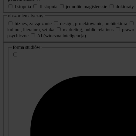
I stopnia
II stopnia
jednolite magisterskie
doktoraty
obszar tematyczny:
biznes, zarządzanie
design, projektowanie, architektura
kultura, literatura, sztuka
marketing, public relations
prawo
psychiczne
AI (sztuczna inteligencja)
dodatkowe
forma studiów:
informacje
o
studiach