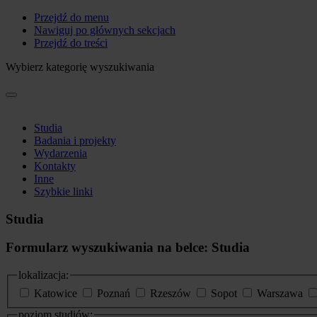
Przejdź do menu
Nawiguj po głównych sekcjach
Przejdź do treści
Wybierz kategorię wyszukiwania
Studia
Badania i projekty
Wydarzenia
Kontakty
Inne
Szybkie linki
Studia
Formularz wyszukiwania na belce: Studia
lokalizacja:
Katowice
Poznań
Rzeszów
Sopot
Warszawa
poziom studiów: