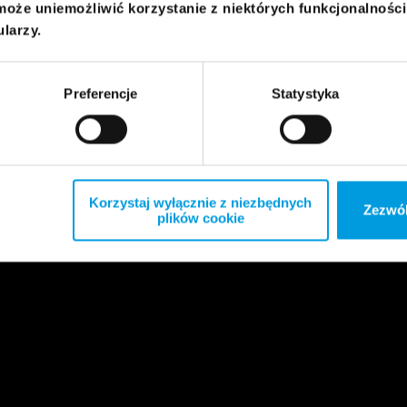
może uniemożliwić korzystanie z niektórych funkcjonalnośc
ularzy.
Preferencje
Statystyka
Korzystaj wyłącznie z niezbędnych
Zezwól
plików cookie