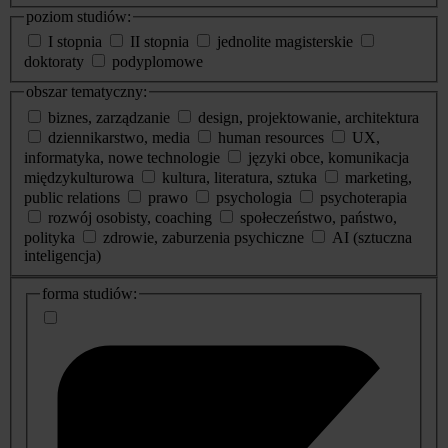
poziom studiów:
I stopnia
II stopnia
jednolite magisterskie
doktoraty
podyplomowe
obszar tematyczny:
biznes, zarządzanie
design, projektowanie, architektura
dziennikarstwo, media
human resources
UX,
informatyka, nowe technologie
języki obce, komunikacja
międzykulturowa
kultura, literatura, sztuka
marketing,
public relations
prawo
psychologia
psychoterapia
rozwój osobisty, coaching
społeczeństwo, państwo,
polityka
zdrowie, zaburzenia psychiczne
AI (sztuczna
inteligencja)
dodatkowe
forma studiów:
informacje
o
studiach