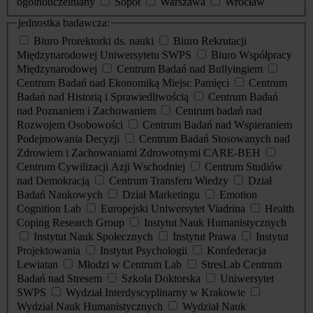
ogólnouczelniany
Sopot
Warszawa
Wrocław
jednostka badawcza:
Biuro Prorektorki ds. nauki
Biuro Rekrutacji
Międzynarodowej Uniwersytetu SWPS
Biuro Współpracy
Międzynarodowej
Centrum Badań nad Bullyingiem
Centrum Badań nad Ekonomiką Miejsc Pamięci
Centrum
Badań nad Historią i Sprawiedliwością
Centrum Badań
nad Poznaniem i Zachowaniem
Centrum badań nad
Rozwojem Osobowości
Centrum Badań nad Wspieraniem
Podejmowania Decyzji
Centrum Badań Stosowanych nad
Zdrowiem i Zachowaniami Zdrowotnymi CARE-BEH
Centrum Cywilizacji Azji Wschodniej
Centrum Studiów
nad Demokracją
Centrum Transferu Wiedzy
Dział
Badań Naukowych
Dział Marketingu
Emotion
Cognition Lab
Europejski Uniwersytet Viadrina
Health
Coping Research Group
Instytut Nauk Humanistycznych
Instytut Nauk Społecznych
Instytut Prawa
Instytut
Projektowania
Instytut Psychologii
Konfederacja
Lewiatan
Młodzi w Centrum Lab
StresLab Centrum
Badań nad Stresem
Szkoła Doktorska
Uniwersytet
SWPS
Wydział Interdyscyplinarny w Krakowie
Wydział Nauk Humanistycznych
Wydział Nauk