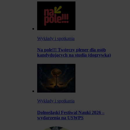
Wykłady i spotkania
Na pole!!! Twórczy plener dla osób
kandydujących na studia (dogrywka)
Wykłady i spotkania
Dolnośląski Festiwal Nauki 2026 –
wydarzenia na USWPS