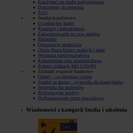
Kandydaci na studia podyplomowe
Dokumenty do pobrania
FAQ
Studiuj komfortowo
Uczelnia bez barier
Kampusy i infrastruktura
Zakwaterowanie na czas studiów
Biblioteki
Organizacje studenckie
Oferta Biura Karier: praktyki i staże
Wymiana międzynarodowa
Kalendarium roku akademickiego
Pobierz aplikację Mój USWPS
Zdobądź wsparcie finansowe
Opłaty – co obejmuje czesne
Studiuj za darmo – stypendia dla kandydatów
Stypendia dla studentów
Preferencyjne kredyty
Dofinansowanie przez pracodawcę
Wiadomości z kategorii
Studia i szkolenia