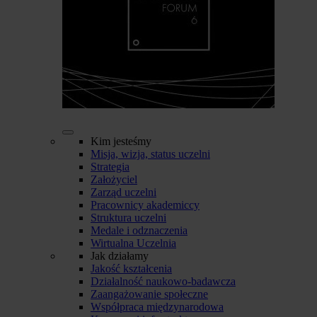
Kim jesteśmy
Misja, wizja, status uczelni
Strategia
Założyciel
Zarząd uczelni
Pracownicy akademiccy
Struktura uczelni
Medale i odznaczenia
Wirtualna Uczelnia
Jak działamy
Jakość kształcenia
Działalność naukowo-badawcza
Zaangażowanie społeczne
Współpraca międzynarodowa