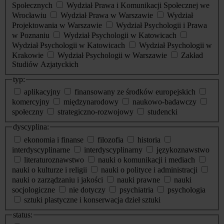
Społecznych
Wydział Prawa i Komunikacji Społecznej we
Wrocławiu
Wydział Prawa w Warszawie
Wydział
Projektowania w Warszawie
Wydział Psychologii i Prawa
w Poznaniu
Wydział Psychologii w Katowicach
Wydział Psychologii w Katowicach
Wydział Psychologii w
Krakowie
Wydział Psychologii w Warszawie
Zakład
Studiów Azjatyckich
typ:
aplikacyjny
finansowany ze środków europejskich
komercyjny
międzynarodowy
naukowo-badawczy
społeczny
strategiczno-rozwojowy
studencki
dyscyplina:
ekonomia i finanse
filozofia
historia
interdyscyplinarne
interdyscyplinarny
językoznawstwo
literaturoznawstwo
nauki o komunikacji i mediach
nauki o kulturze i religii
nauki o polityce i administracji
nauki o zarządzaniu i jakości
nauki prawne
nauki
socjologiczne
nie dotyczy
psychiatria
psychologia
sztuki plastyczne i konserwacja dzieł sztuki
status: