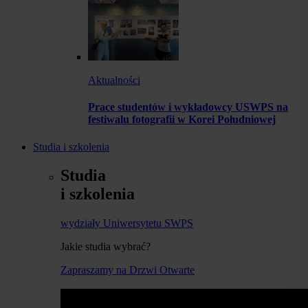
Aktualności
Prace studentów i wykładowcy USWPS na
festiwalu fotografii w Korei Południowej
Studia i szkolenia
Studia
i szkolenia
wydziały Uniwersytetu SWPS
Jakie studia wybrać?
Zapraszamy na Drzwi Otwarte