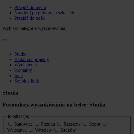
Przejdź do menu
Nawiguj po głównych sekcjach
Przejdź do treści
Wybierz kategorię wyszukiwania
Studia
Badania i projekty
Wydarzenia
Kontakty
Inne
Szybkie linki
Studia
Formularz wyszukiwania na belce: Studia
lokalizacja:
Katowice
Poznań
Rzeszów
Sopot
Warszawa
Wrocław
Kraków