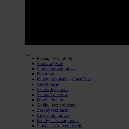
Poznaj naszą ofertę
Studia wyższe
Studia podyplomowe
Doktoraty
Kursy i szkolenia - OpenEdu
Certyfikacje
Szkoła Językowa
Szkoła Trenerów
Drzwi Otwarte
Aplikuj bez problemu
Zasady rekrutacji
Listy rankingowe
Kandydaci z zagranicy
Studenci z innych uczelni