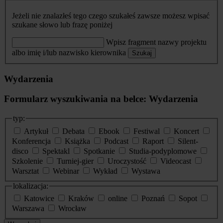
Jeżeli nie znalazłeś tego czego szukałeś zawsze możesz wpisać
szukane słowo lub frazę poniżej
Wpisz fragment nazwy projektu
albo imię i/lub nazwisko kierownika
Szukaj
Wydarzenia
Formularz wyszukiwania na belce: Wydarzenia
typ:
Artykuł
Debata
Ebook
Festiwal
Koncert
Konferencja
Książka
Podcast
Raport
Silent-
disco
Spektakl
Spotkanie
Studia-podyplomowe
Szkolenie
Turniej-gier
Uroczystość
Videocast
Warsztat
Webinar
Wykład
Wystawa
lokalizacja:
Katowice
Kraków
online
Poznań
Sopot
Warszawa
Wrocław