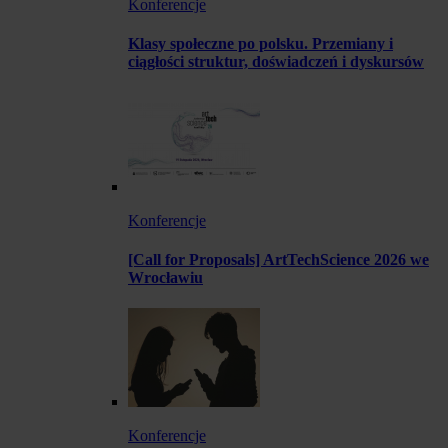
Konferencje
Klasy społeczne po polsku. Przemiany i
ciągłości struktur, doświadczeń i dyskursów
Konferencje
[Call for Proposals] ArtTechScience 2026 we
Wrocławiu
Konferencje