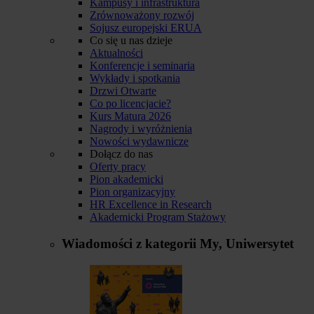
Kampusy i infrastruktura
Zrównoważony rozwój
Sojusz europejski ERUA
Co się u nas dzieje
Aktualności
Konferencje i seminaria
Wykłady i spotkania
Drzwi Otwarte
Co po licencjacie?
Kurs Matura 2026
Nagrody i wyróżnienia
Nowości wydawnicze
Dołącz do nas
Oferty pracy
Pion akademicki
Pion organizacyjny
HR Excellence in Research
Akademicki Program Stażowy
Wiadomości z kategorii
My, Uniwersytet