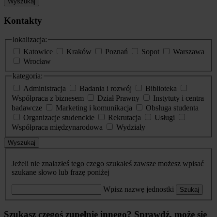
Wyszukaj
Kontakty
lokalizacja:
Katowice
Kraków
Poznań
Sopot
Warszawa
Wrocław
kategoria:
Administracja
Badania i rozwój
Biblioteka
Współpraca z biznesem
Dział Prawny
Instytuty i centra
badawcze
Marketing i komunikacja
Obsługa studenta
Organizacje studenckie
Rekrutacja
Usługi
Współpraca międzynarodowa
Wydziały
Wyszukaj
Jeżeli nie znalazłeś tego czego szukałeś zawsze możesz wpisać
szukane słowo lub frazę poniżej
Wpisz nazwę jednostki
Szukaj
Szukasz czegoś zupełnie innego? Sprawdź, może się