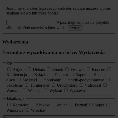
Jeżeli nie znalazłeś tego czego szukałeś zawsze możesz wpisać
szukane słowo lub frazę poniżej
Wpisz fragment nazwy projektu
albo imię i/lub nazwisko kierownika
Szukaj
Wydarzenia
Formularz wyszukiwania na belce: Wydarzenia
typ:
Artykuł
Debata
Ebook
Festiwal
Koncert
Konferencja
Książka
Podcast
Raport
Silent-
disco
Spektakl
Spotkanie
Studia-podyplomowe
Szkolenie
Turniej-gier
Uroczystość
Videocast
Warsztat
Webinar
Wykład
Wystawa
lokalizacja:
Katowice
Kraków
online
Poznań
Sopot
Warszawa
Wrocław