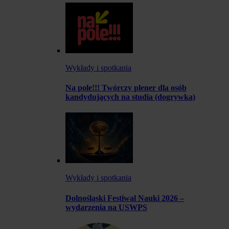
Wykłady i spotkania
Na pole!!! Twórczy plener dla osób
kandydujących na studia (dogrywka)
Wykłady i spotkania
Dolnośląski Festiwal Nauki 2026 –
wydarzenia na USWPS