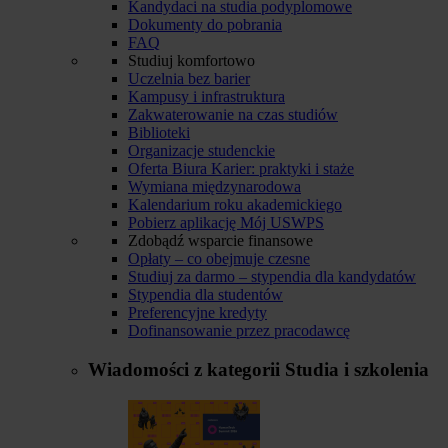
Kandydaci na studia podyplomowe
Dokumenty do pobrania
FAQ
Studiuj komfortowo
Uczelnia bez barier
Kampusy i infrastruktura
Zakwaterowanie na czas studiów
Biblioteki
Organizacje studenckie
Oferta Biura Karier: praktyki i staże
Wymiana międzynarodowa
Kalendarium roku akademickiego
Pobierz aplikację Mój USWPS
Zdobądź wsparcie finansowe
Opłaty – co obejmuje czesne
Studiuj za darmo – stypendia dla kandydatów
Stypendia dla studentów
Preferencyjne kredyty
Dofinansowanie przez pracodawcę
Wiadomości z kategorii
Studia i szkolenia