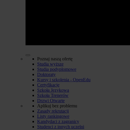
Poznaj naszą ofertę
Studia wyższe
Studia podyplomowe
Doktoraty
Kursy i szkolenia - OpenEdu
Certyfikacje
Szkoła Językowa
Szkoła Trenerów
Drzwi Otwarte
Aplikuj bez problemu
Zasady rekrutacji
Listy rankingowe
Kandydaci z zagranicy
Studenci z innych uczelni