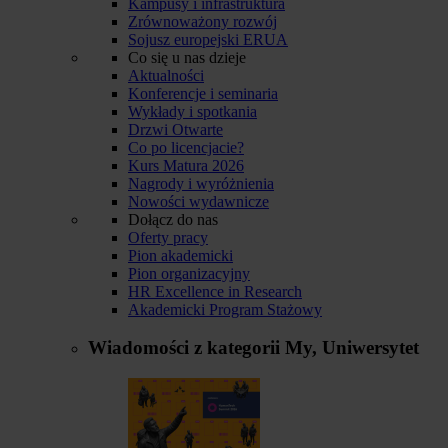
Kampusy i infrastruktura
Zrównoważony rozwój
Sojusz europejski ERUA
Co się u nas dzieje
Aktualności
Konferencje i seminaria
Wykłady i spotkania
Drzwi Otwarte
Co po licencjacie?
Kurs Matura 2026
Nagrody i wyróżnienia
Nowości wydawnicze
Dołącz do nas
Oferty pracy
Pion akademicki
Pion organizacyjny
HR Excellence in Research
Akademicki Program Stażowy
Wiadomości z kategorii
My, Uniwersytet