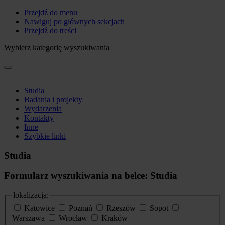
Przejdź do menu
Nawiguj po głównych sekcjach
Przejdź do treści
Wybierz kategorię wyszukiwania
Studia
Badania i projekty
Wydarzenia
Kontakty
Inne
Szybkie linki
Studia
Formularz wyszukiwania na belce: Studia
lokalizacja:
Katowice
Poznań
Rzeszów
Sopot
Warszawa
Wrocław
Kraków