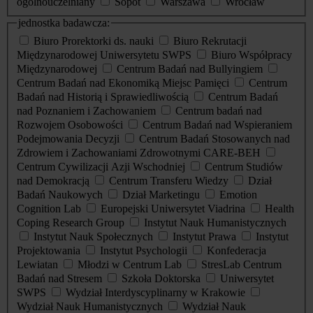
ogólnouczelniany
Sopot
Warszawa
Wrocław
jednostka badawcza:
Biuro Prorektorki ds. nauki
Biuro Rekrutacji
Międzynarodowej Uniwersytetu SWPS
Biuro Współpracy
Międzynarodowej
Centrum Badań nad Bullyingiem
Centrum Badań nad Ekonomiką Miejsc Pamięci
Centrum
Badań nad Historią i Sprawiedliwością
Centrum Badań
nad Poznaniem i Zachowaniem
Centrum badań nad
Rozwojem Osobowości
Centrum Badań nad Wspieraniem
Podejmowania Decyzji
Centrum Badań Stosowanych nad
Zdrowiem i Zachowaniami Zdrowotnymi CARE-BEH
Centrum Cywilizacji Azji Wschodniej
Centrum Studiów
nad Demokracją
Centrum Transferu Wiedzy
Dział
Badań Naukowych
Dział Marketingu
Emotion
Cognition Lab
Europejski Uniwersytet Viadrina
Health
Coping Research Group
Instytut Nauk Humanistycznych
Instytut Nauk Społecznych
Instytut Prawa
Instytut
Projektowania
Instytut Psychologii
Konfederacja
Lewiatan
Młodzi w Centrum Lab
StresLab Centrum
Badań nad Stresem
Szkoła Doktorska
Uniwersytet
SWPS
Wydział Interdyscyplinarny w Krakowie
Wydział Nauk Humanistycznych
Wydział Nauk