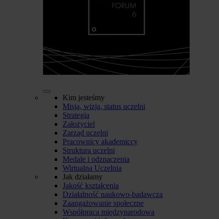
Kim jesteśmy
Misja, wizja, status uczelni
Strategia
Założyciel
Zarząd uczelni
Pracownicy akademiccy
Struktura uczelni
Medale i odznaczenia
Wirtualna Uczelnia
Jak działamy
Jakość kształcenia
Działalność naukowo-badawcza
Zaangażowanie społeczne
Współpraca międzynarodowa