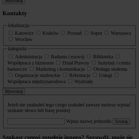
Wyszukaj
Kontakty
lokalizacja:
Katowice
Kraków
Poznań
Sopot
Warszawa
Wrocław
kategoria:
Administracja
Badania i rozwój
Biblioteka
Współpraca z biznesem
Dział Prawny
Instytuty i centra
badawcze
Marketing i komunikacja
Obsługa studenta
Organizacje studenckie
Rekrutacja
Usługi
Współpraca międzynarodowa
Wydziały
Wyszukaj
Jeżeli nie znalazłeś tego czego szukałeś zawsze możesz wpisać
szukane słowo lub frazę poniżej
Wpisz nazwę jednostki
Szukaj
Szukasz czegoś zupełnie innego? Sprawdź, może się