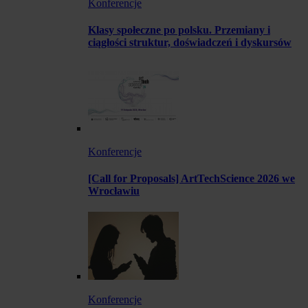
Konferencje
Klasy społeczne po polsku. Przemiany i
ciągłości struktur, doświadczeń i dyskursów
Konferencje
[Call for Proposals] ArtTechScience 2026 we
Wrocławiu
Konferencje