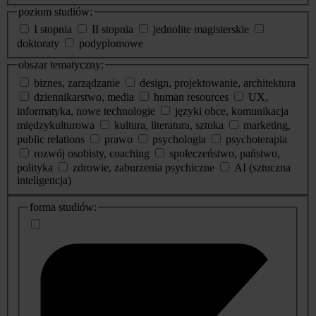
poziom studiów:
I stopnia
II stopnia
jednolite magisterskie
doktoraty
podyplomowe
obszar tematyczny:
biznes, zarządzanie
design, projektowanie, architektura
dziennikarstwo, media
human resources
UX,
informatyka, nowe technologie
języki obce, komunikacja
międzykulturowa
kultura, literatura, sztuka
marketing,
public relations
prawo
psychologia
psychoterapia
rozwój osobisty, coaching
społeczeństwo, państwo,
polityka
zdrowie, zaburzenia psychiczne
AI (sztuczna
inteligencja)
dodatkowe
forma studiów:
informacje
o
studiach