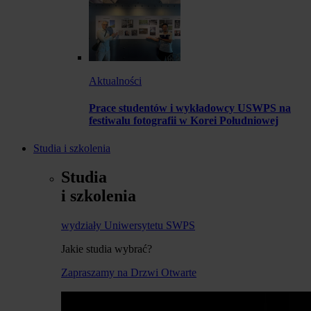
Aktualności
Prace studentów i wykładowcy USWPS na
festiwalu fotografii w Korei Południowej
Studia i szkolenia
Studia
i szkolenia
wydziały Uniwersytetu SWPS
Jakie studia wybrać?
Zapraszamy na Drzwi Otwarte