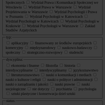
Społecznych
Wydział Prawa i Komunikacji Społecznej we
Wrocławiu
Wydział Prawa w Warszawie
Wydział
Projektowania w Warszawie
Wydział Psychologii i Prawa
w Poznaniu
Wydział Psychologii w Katowicach
Wydział Psychologii w Katowicach
Wydział Psychologii w
Krakowie
Wydział Psychologii w Warszawie
Zakład
Studiów Azjatyckich
typ:
aplikacyjny
finansowany ze środków europejskich
komercyjny
międzynarodowy
naukowo-badawczy
społeczny
strategiczno-rozwojowy
studencki
dyscyplina:
ekonomia i finanse
filozofia
historia
interdyscyplinarne
interdyscyplinarny
językoznawstwo
literaturoznawstwo
nauki o komunikacji i mediach
nauki o kulturze i religii
nauki o polityce i administracji
nauki o zarządzaniu i jakości
nauki prawne
nauki
socjologiczne
nie dotyczy
psychiatria
psychologia
sztuki plastyczne i konserwacja dzieł sztuki
status: