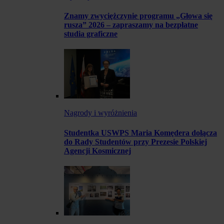
Znamy zwyciężczynie programu „Głowa się
rusza” 2026 – zapraszamy na bezpłatne
studia graficzne
Nagrody i wyróżnienia
Studentka USWPS Maria Komędera dołącza
do Rady Studentów przy Prezesie Polskiej
Agencji Kosmicznej