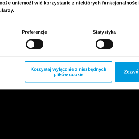
może uniemożliwić korzystanie z niektórych funkcjonalnośc
ularzy.
Preferencje
Statystyka
Korzystaj wyłącznie z niezbędnych
Zezwól
plików cookie