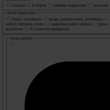
I stopnia
II stopnia
jednolite magisterskie
doktoraty
obszar tematyczny:
biznes, zarządzanie
design, projektowanie, architektura
kultura, literatura, sztuka
marketing, public relations
prawo
psychiczne
AI (sztuczna inteligencja)
dodatkowe
forma studiów:
informacje
o
studiach