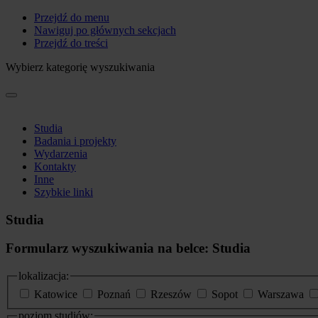
Przejdź do menu
Nawiguj po głównych sekcjach
Przejdź do treści
Wybierz kategorię wyszukiwania
Studia
Badania i projekty
Wydarzenia
Kontakty
Inne
Szybkie linki
Studia
Formularz wyszukiwania na belce: Studia
lokalizacja:
Katowice
Poznań
Rzeszów
Sopot
Warszawa
poziom studiów: