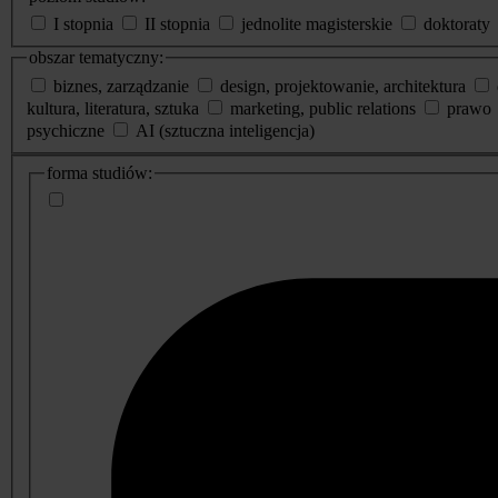
I stopnia
II stopnia
jednolite magisterskie
doktoraty
obszar tematyczny:
biznes, zarządzanie
design, projektowanie, architektura
kultura, literatura, sztuka
marketing, public relations
prawo
psychiczne
AI (sztuczna inteligencja)
dodatkowe
forma studiów:
informacje
o
studiach