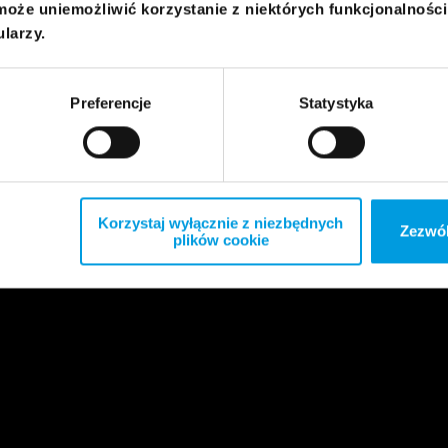
może uniemożliwić korzystanie z niektórych funkcjonalnośc
ularzy.
Preferencje
Statystyka
Korzystaj wyłącznie z niezbędnych
Zezwól
plików cookie