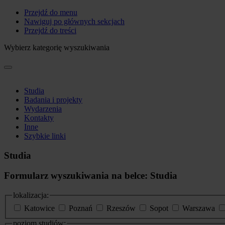
Przejdź do menu
Nawiguj po głównych sekcjach
Przejdź do treści
Wybierz kategorię wyszukiwania
Studia
Badania i projekty
Wydarzenia
Kontakty
Inne
Szybkie linki
Studia
Formularz wyszukiwania na belce: Studia
lokalizacja:
Katowice
Poznań
Rzeszów
Sopot
Warszawa
poziom studiów: