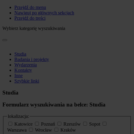
Przejdź do menu
Nawiguj po głównych sekcjach
Przejdź do treści
Wybierz kategorię wyszukiwania
Studia
Badania i projekty
Wydarzenia
Kontakty
Inne
Szybkie linki
Studia
Formularz wyszukiwania na belce: Studia
lokalizacja:
Katowice
Poznań
Rzeszów
Sopot
Warszawa
Wrocław
Kraków