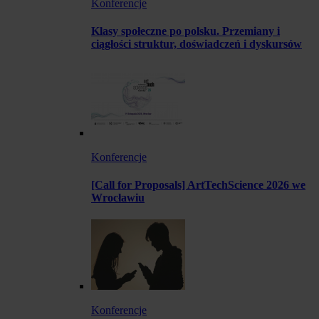
Konferencje
Klasy społeczne po polsku. Przemiany i
ciągłości struktur, doświadczeń i dyskursów
Konferencje
[Call for Proposals] ArtTechScience 2026 we
Wrocławiu
Konferencje