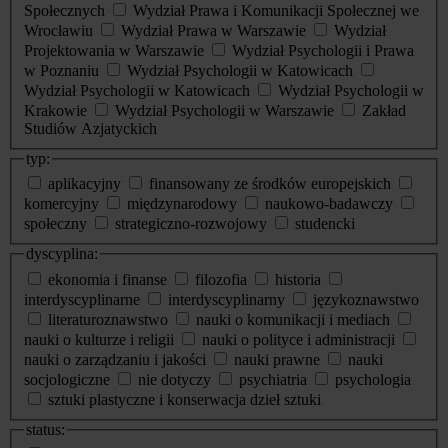
Społecznych
Wydział Prawa i Komunikacji Społecznej we
Wrocławiu
Wydział Prawa w Warszawie
Wydział
Projektowania w Warszawie
Wydział Psychologii i Prawa
w Poznaniu
Wydział Psychologii w Katowicach
Wydział Psychologii w Katowicach
Wydział Psychologii w
Krakowie
Wydział Psychologii w Warszawie
Zakład
Studiów Azjatyckich
typ:
aplikacyjny
finansowany ze środków europejskich
komercyjny
międzynarodowy
naukowo-badawczy
społeczny
strategiczno-rozwojowy
studencki
dyscyplina:
ekonomia i finanse
filozofia
historia
interdyscyplinarne
interdyscyplinarny
językoznawstwo
literaturoznawstwo
nauki o komunikacji i mediach
nauki o kulturze i religii
nauki o polityce i administracji
nauki o zarządzaniu i jakości
nauki prawne
nauki
socjologiczne
nie dotyczy
psychiatria
psychologia
sztuki plastyczne i konserwacja dzieł sztuki
status: