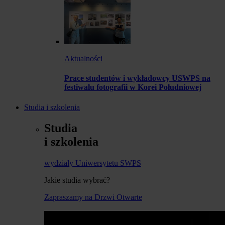
Aktualności
Prace studentów i wykładowcy USWPS na
festiwalu fotografii w Korei Południowej
Studia i szkolenia
Studia
i szkolenia
wydziały Uniwersytetu SWPS
Jakie studia wybrać?
Zapraszamy na Drzwi Otwarte