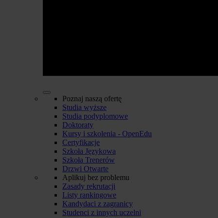
Poznaj naszą ofertę
Studia wyższe
Studia podyplomowe
Doktoraty
Kursy i szkolenia - OpenEdu
Certyfikacje
Szkoła Językowa
Szkoła Trenerów
Drzwi Otwarte
Aplikuj bez problemu
Zasady rekrutacji
Listy rankingowe
Kandydaci z zagranicy
Studenci z innych uczelni