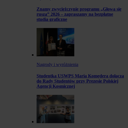
Znamy zwyciężczynie programu „Głowa się
rusza” 2026 – zapraszamy na bezpłatne
studia graficzne
Nagrody i wyróżnienia
Studentka USWPS Maria Komędera dołącza
do Rady Studentów przy Prezesie Polskiej
Agencji Kosmicznej