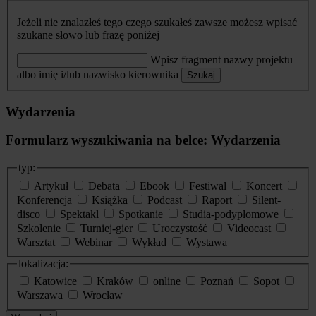
Jeżeli nie znalazłeś tego czego szukałeś zawsze możesz wpisać
szukane słowo lub frazę poniżej
Wpisz fragment nazwy projektu
albo imię i/lub nazwisko kierownika
Szukaj
Wydarzenia
Formularz wyszukiwania na belce: Wydarzenia
typ:
Artykuł
Debata
Ebook
Festiwal
Koncert
Konferencja
Książka
Podcast
Raport
Silent-
disco
Spektakl
Spotkanie
Studia-podyplomowe
Szkolenie
Turniej-gier
Uroczystość
Videocast
Warsztat
Webinar
Wykład
Wystawa
lokalizacja:
Katowice
Kraków
online
Poznań
Sopot
Warszawa
Wrocław