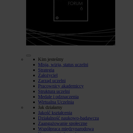
Kim jesteśmy
Misja, wizja, status uczelni
Strategia
Założyciel
Zarząd uczelni
Pracownicy akademiccy
Struktura uczelni
Medale i odznaczenia
Wirtualna Uczelnia
Jak działamy
Jakość kształcenia
Działalność naukowo-badawcza
Zaangażowanie społeczne
Współpraca międzynarodowa