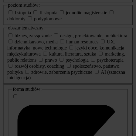
poziom studiów:
I stopnia
II stopnia
jednolite magisterskie
doktoraty
podyplomowe
obszar tematyczny:
biznes, zarządzanie
design, projektowanie, architektura
dziennikarstwo, media
human resources
UX,
informatyka, nowe technologie
języki obce, komunikacja
międzykulturowa
kultura, literatura, sztuka
marketing,
public relations
prawo
psychologia
psychoterapia
rozwój osobisty, coaching
społeczeństwo, państwo,
polityka
zdrowie, zaburzenia psychiczne
AI (sztuczna
inteligencja)
dodatkowe
forma studiów:
informacje
o
studiach