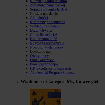
Kampusy i infrastruktura
Zrównoważony rozwój
Sojusz europejski ERUA
Co się u nas dzieje
Aktualności
Konferencje i seminaria
Wykłady i spotkania
Drzwi Otwarte
Co po licencjacie?
Kurs Matura 2026
Nagrody i wyróżnienia
Nowości wydawnicze
Dołącz do nas
Oferty pracy
Pion akademicki
Pion organizacyjny
HR Excellence in Research
Akademicki Program Stażowy
Wiadomości z kategorii
My, Uniwersytet