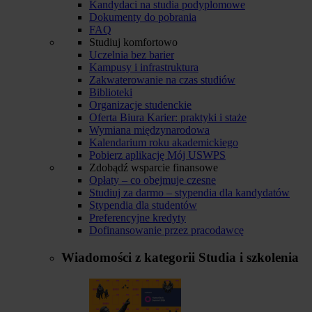
Kandydaci na studia podyplomowe
Dokumenty do pobrania
FAQ
Studiuj komfortowo
Uczelnia bez barier
Kampusy i infrastruktura
Zakwaterowanie na czas studiów
Biblioteki
Organizacje studenckie
Oferta Biura Karier: praktyki i staże
Wymiana międzynarodowa
Kalendarium roku akademickiego
Pobierz aplikację Mój USWPS
Zdobądź wsparcie finansowe
Opłaty – co obejmuje czesne
Studiuj za darmo – stypendia dla kandydatów
Stypendia dla studentów
Preferencyjne kredyty
Dofinansowanie przez pracodawcę
Wiadomości z kategorii
Studia i szkolenia