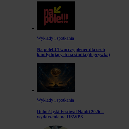
Wykłady i spotkania
Na pole!!! Twórczy plener dla osób
kandydujących na studia (dogrywka)
Wykłady i spotkania
Dolnośląski Festiwal Nauki 2026 –
wydarzenia na USWPS