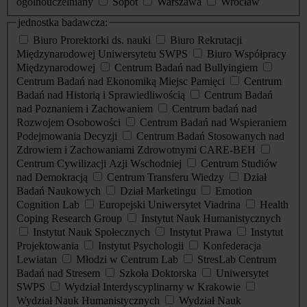
ogólnouczelniany
Sopot
Warszawa
Wrocław
jednostka badawcza:
Biuro Prorektorki ds. nauki
Biuro Rekrutacji
Międzynarodowej Uniwersytetu SWPS
Biuro Współpracy
Międzynarodowej
Centrum Badań nad Bullyingiem
Centrum Badań nad Ekonomiką Miejsc Pamięci
Centrum
Badań nad Historią i Sprawiedliwością
Centrum Badań
nad Poznaniem i Zachowaniem
Centrum badań nad
Rozwojem Osobowości
Centrum Badań nad Wspieraniem
Podejmowania Decyzji
Centrum Badań Stosowanych nad
Zdrowiem i Zachowaniami Zdrowotnymi CARE-BEH
Centrum Cywilizacji Azji Wschodniej
Centrum Studiów
nad Demokracją
Centrum Transferu Wiedzy
Dział
Badań Naukowych
Dział Marketingu
Emotion
Cognition Lab
Europejski Uniwersytet Viadrina
Health
Coping Research Group
Instytut Nauk Humanistycznych
Instytut Nauk Społecznych
Instytut Prawa
Instytut
Projektowania
Instytut Psychologii
Konfederacja
Lewiatan
Młodzi w Centrum Lab
StresLab Centrum
Badań nad Stresem
Szkoła Doktorska
Uniwersytet
SWPS
Wydział Interdyscyplinarny w Krakowie
Wydział Nauk Humanistycznych
Wydział Nauk