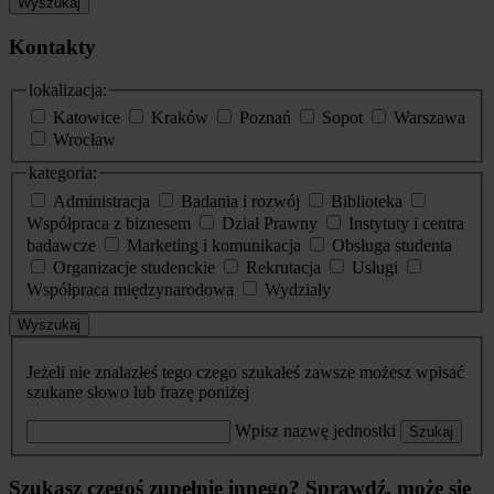
Wyszukaj
Kontakty
lokalizacja:
Katowice
Kraków
Poznań
Sopot
Warszawa
Wrocław
kategoria:
Administracja
Badania i rozwój
Biblioteka
Współpraca z biznesem
Dział Prawny
Instytuty i centra
badawcze
Marketing i komunikacja
Obsługa studenta
Organizacje studenckie
Rekrutacja
Usługi
Współpraca międzynarodowa
Wydziały
Wyszukaj
Jeżeli nie znalazłeś tego czego szukałeś zawsze możesz wpisać
szukane słowo lub frazę poniżej
Wpisz nazwę jednostki
Szukaj
Szukasz czegoś zupełnie innego? Sprawdź, może się