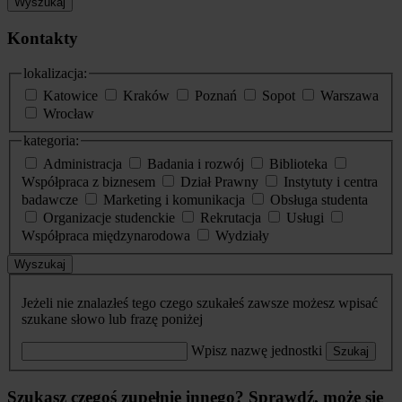
Wyszukaj
Kontakty
lokalizacja:
Katowice
Kraków
Poznań
Sopot
Warszawa
Wrocław
kategoria:
Administracja
Badania i rozwój
Biblioteka
Współpraca z biznesem
Dział Prawny
Instytuty i centra
badawcze
Marketing i komunikacja
Obsługa studenta
Organizacje studenckie
Rekrutacja
Usługi
Współpraca międzynarodowa
Wydziały
Wyszukaj
Jeżeli nie znalazłeś tego czego szukałeś zawsze możesz wpisać
szukane słowo lub frazę poniżej
Wpisz nazwę jednostki
Szukaj
Szukasz czegoś zupełnie innego? Sprawdź, może się