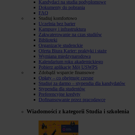
Kandydaci na studia podyplomowe
Dokumenty do pobrania
FAQ
Studiuj komfortowo
Uczelnia bez barier
Kampusy i infrastruktura
Zakwaterowanie na czas studiów
Biblioteki
Organizacje studenckie
Oferta Biura Karier: praktyki i staże
Wymiana międzynarodowa
Kalendarium roku akademickiego
Pobierz aplikację Mój USWPS
Zdobądź wsparcie finansowe
Opłaty – co obejmuje czesne
Studiuj za darmo – stypendia dla kandydatów
Stypendia dla studentów
Preferencyjne kredyty
Dofinansowanie przez pracodawcę
Wiadomości z kategorii
Studia i szkolenia