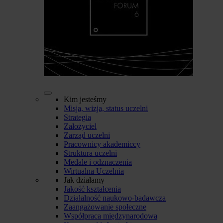
Kim jesteśmy
Misja, wizja, status uczelni
Strategia
Założyciel
Zarząd uczelni
Pracownicy akademiccy
Struktura uczelni
Medale i odznaczenia
Wirtualna Uczelnia
Jak działamy
Jakość kształcenia
Działalność naukowo-badawcza
Zaangażowanie społeczne
Współpraca międzynarodowa