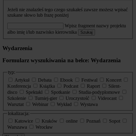
Jeżeli nie znalazłeś tego czego szukałeś zawsze możesz wpisać
szukane słowo lub frazę poniżej
Wpisz fragment nazwy projektu
albo imię i/lub nazwisko kierownika
Szukaj
Wydarzenia
Formularz wyszukiwania na belce: Wydarzenia
typ:
Artykuł
Debata
Ebook
Festiwal
Koncert
Konferencja
Książka
Podcast
Raport
Silent-
disco
Spektakl
Spotkanie
Studia-podyplomowe
Szkolenie
Turniej-gier
Uroczystość
Videocast
Warsztat
Webinar
Wykład
Wystawa
lokalizacja:
Katowice
Kraków
online
Poznań
Sopot
Warszawa
Wrocław