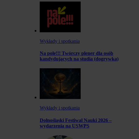
Wykłady i spotkania
Na pole!!! Twórczy plener dla osób
kandydujących na studia (dogrywka)
Wykłady i spotkania
Dolnośląski Festiwal Nauki 2026 –
wydarzenia na USWPS