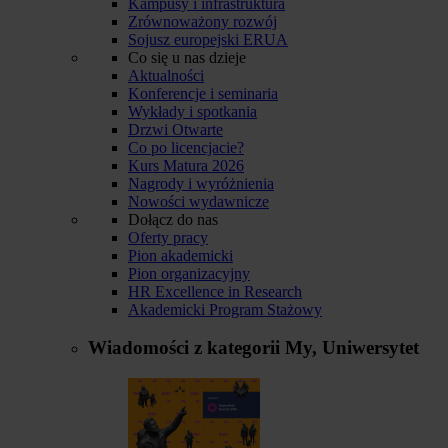
Kampusy i infrastruktura
Zrównoważony rozwój
Sojusz europejski ERUA
Co się u nas dzieje
Aktualności
Konferencje i seminaria
Wykłady i spotkania
Drzwi Otwarte
Co po licencjacie?
Kurs Matura 2026
Nagrody i wyróżnienia
Nowości wydawnicze
Dołącz do nas
Oferty pracy
Pion akademicki
Pion organizacyjny
HR Excellence in Research
Akademicki Program Stażowy
Wiadomości z kategorii
My, Uniwersytet