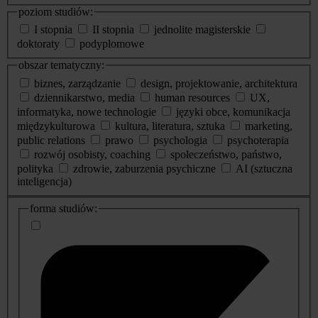
poziom studiów:
I stopnia
II stopnia
jednolite magisterskie
doktoraty
podyplomowe
obszar tematyczny:
biznes, zarządzanie
design, projektowanie, architektura
dziennikarstwo, media
human resources
UX,
informatyka, nowe technologie
języki obce, komunikacja
międzykulturowa
kultura, literatura, sztuka
marketing,
public relations
prawo
psychologia
psychoterapia
rozwój osobisty, coaching
społeczeństwo, państwo,
polityka
zdrowie, zaburzenia psychiczne
AI (sztuczna
inteligencja)
dodatkowe
forma studiów:
informacje
o
studiach