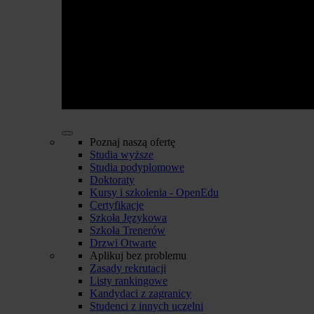
Poznaj naszą ofertę
Studia wyższe
Studia podyplomowe
Doktoraty
Kursy i szkolenia - OpenEdu
Certyfikacje
Szkoła Językowa
Szkoła Trenerów
Drzwi Otwarte
Aplikuj bez problemu
Zasady rekrutacji
Listy rankingowe
Kandydaci z zagranicy
Studenci z innych uczelni