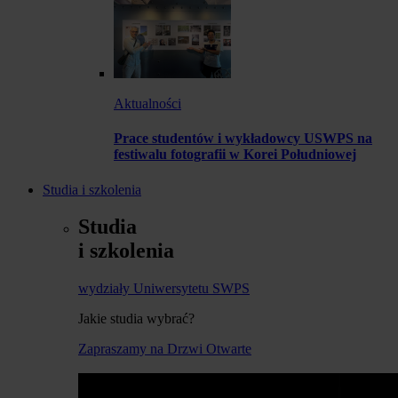
Aktualności
Prace studentów i wykładowcy USWPS na
festiwalu fotografii w Korei Południowej
Studia i szkolenia
Studia
i szkolenia
wydziały Uniwersytetu SWPS
Jakie studia wybrać?
Zapraszamy na Drzwi Otwarte