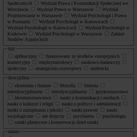
Społecznych
Wydział Prawa i Komunikacji Społecznej we
Wrocławiu
Wydział Prawa w Warszawie
Wydział
Projektowania w Warszawie
Wydział Psychologii i Prawa
w Poznaniu
Wydział Psychologii w Katowicach
Wydział Psychologii w Katowicach
Wydział Psychologii w
Krakowie
Wydział Psychologii w Warszawie
Zakład
Studiów Azjatyckich
typ:
aplikacyjny
finansowany ze środków europejskich
komercyjny
międzynarodowy
naukowo-badawczy
społeczny
strategiczno-rozwojowy
studencki
dyscyplina:
ekonomia i finanse
filozofia
historia
interdyscyplinarne
interdyscyplinarny
językoznawstwo
literaturoznawstwo
nauki o komunikacji i mediach
nauki o kulturze i religii
nauki o polityce i administracji
nauki o zarządzaniu i jakości
nauki prawne
nauki
socjologiczne
nie dotyczy
psychiatria
psychologia
sztuki plastyczne i konserwacja dzieł sztuki
status: