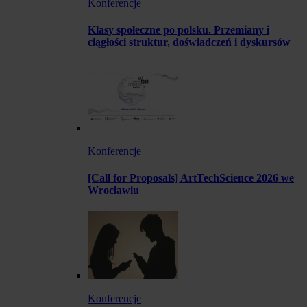
Konferencje
Klasy społeczne po polsku. Przemiany i
ciągłości struktur, doświadczeń i dyskursów
Konferencje
[Call for Proposals] ArtTechScience 2026 we
Wrocławiu
Konferencje