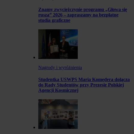
Znamy zwyciężczynie programu „Głowa się
rusza” 2026 – zapraszamy na bezpłatne
studia graficzne
Nagrody i wyróżnienia
Studentka USWPS Maria Komędera dołącza
do Rady Studentów przy Prezesie Polskiej
Agencji Kosmicznej