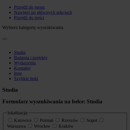
Przejdź do menu
Nawiguj po głównych sekcjach
Przejdź do treści
Wybierz kategorię wyszukiwania
Studia
Badania i projekty
Wydarzenia
Kontakty
Inne
Szybkie linki
Studia
Formularz wyszukiwania na belce: Studia
lokalizacja:
Katowice
Poznań
Rzeszów
Sopot
Warszawa
Wrocław
Kraków