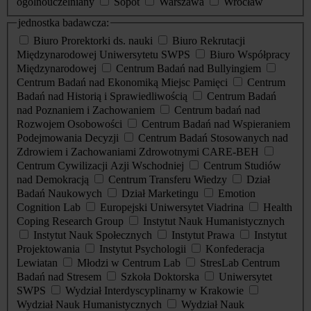
ogólnouczelniany
Sopot
Warszawa
Wrocław
jednostka badawcza:
Biuro Prorektorki ds. nauki
Biuro Rekrutacji
Międzynarodowej Uniwersytetu SWPS
Biuro Współpracy
Międzynarodowej
Centrum Badań nad Bullyingiem
Centrum Badań nad Ekonomiką Miejsc Pamięci
Centrum
Badań nad Historią i Sprawiedliwością
Centrum Badań
nad Poznaniem i Zachowaniem
Centrum badań nad
Rozwojem Osobowości
Centrum Badań nad Wspieraniem
Podejmowania Decyzji
Centrum Badań Stosowanych nad
Zdrowiem i Zachowaniami Zdrowotnymi CARE-BEH
Centrum Cywilizacji Azji Wschodniej
Centrum Studiów
nad Demokracją
Centrum Transferu Wiedzy
Dział
Badań Naukowych
Dział Marketingu
Emotion
Cognition Lab
Europejski Uniwersytet Viadrina
Health
Coping Research Group
Instytut Nauk Humanistycznych
Instytut Nauk Społecznych
Instytut Prawa
Instytut
Projektowania
Instytut Psychologii
Konfederacja
Lewiatan
Młodzi w Centrum Lab
StresLab Centrum
Badań nad Stresem
Szkoła Doktorska
Uniwersytet
SWPS
Wydział Interdyscyplinarny w Krakowie
Wydział Nauk Humanistycznych
Wydział Nauk