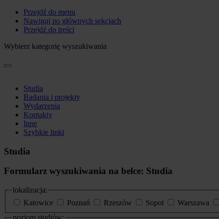
Przejdź do menu
Nawiguj po głównych sekcjach
Przejdź do treści
Wybierz kategorię wyszukiwania
Studia
Badania i projekty
Wydarzenia
Kontakty
Inne
Szybkie linki
Studia
Formularz wyszukiwania na belce: Studia
lokalizacja:
Katowice
Poznań
Rzeszów
Sopot
Warszawa
poziom studiów: