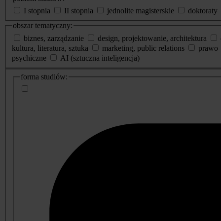
I stopnia
II stopnia
jednolite magisterskie
doktoraty
obszar tematyczny:
biznes, zarządzanie
design, projektowanie, architektura
kultura, literatura, sztuka
marketing, public relations
prawo
psychiczne
AI (sztuczna inteligencja)
dodatkowe
forma studiów:
informacje
o
studiach