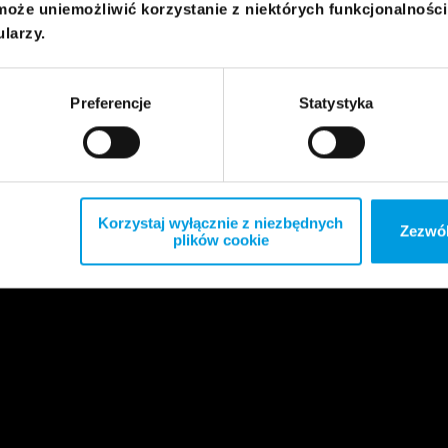
może uniemożliwić korzystanie z niektórych funkcjonalnośc
ularzy.
Preferencje
Statystyka
Korzystaj wyłącznie z niezbędnych
Zezwól
plików cookie