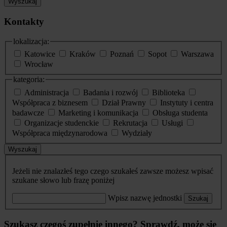
Wyszukaj
Kontakty
lokalizacja:
Katowice
Kraków
Poznań
Sopot
Warszawa
Wrocław
kategoria:
Administracja
Badania i rozwój
Biblioteka
Współpraca z biznesem
Dział Prawny
Instytuty i centra
badawcze
Marketing i komunikacja
Obsługa studenta
Organizacje studenckie
Rekrutacja
Usługi
Współpraca międzynarodowa
Wydziały
Wyszukaj
Jeżeli nie znalazłeś tego czego szukałeś zawsze możesz wpisać
szukane słowo lub frazę poniżej
Wpisz nazwę jednostki
Szukaj
Szukasz czegoś zupełnie innego? Sprawdź, może się