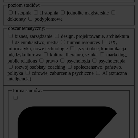
poziom studiów:
I stopnia
II stopnia
jednolite magisterskie
doktoraty
podyplomowe
obszar tematyczny:
biznes, zarządzanie
design, projektowanie, architektura
dziennikarstwo, media
human resources
UX,
informatyka, nowe technologie
języki obce, komunikacja
międzykulturowa
kultura, literatura, sztuka
marketing,
public relations
prawo
psychologia
psychoterapia
rozwój osobisty, coaching
społeczeństwo, państwo,
polityka
zdrowie, zaburzenia psychiczne
AI (sztuczna
inteligencja)
dodatkowe
forma studiów:
informacje
o
studiach