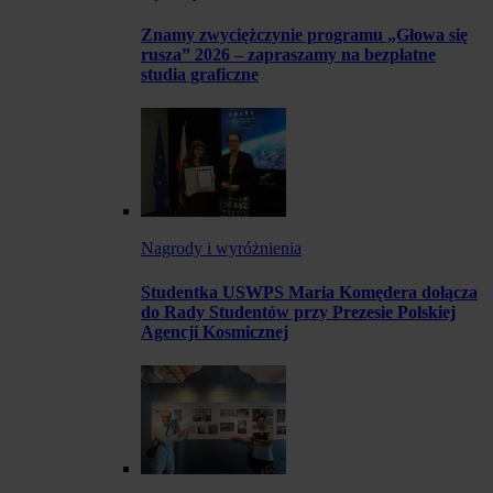
Znamy zwyciężczynie programu „Głowa się
rusza” 2026 – zapraszamy na bezpłatne
studia graficzne
Nagrody i wyróżnienia
Studentka USWPS Maria Komędera dołącza
do Rady Studentów przy Prezesie Polskiej
Agencji Kosmicznej