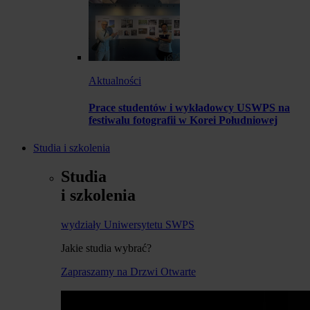
Aktualności
Prace studentów i wykładowcy USWPS na
festiwalu fotografii w Korei Południowej
Studia i szkolenia
Studia
i szkolenia
wydziały Uniwersytetu SWPS
Jakie studia wybrać?
Zapraszamy na Drzwi Otwarte