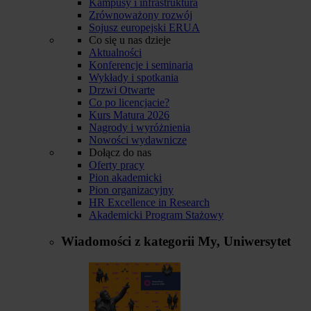
Kampusy i infrastruktura
Zrównoważony rozwój
Sojusz europejski ERUA
Co się u nas dzieje
Aktualności
Konferencje i seminaria
Wykłady i spotkania
Drzwi Otwarte
Co po licencjacie?
Kurs Matura 2026
Nagrody i wyróżnienia
Nowości wydawnicze
Dołącz do nas
Oferty pracy
Pion akademicki
Pion organizacyjny
HR Excellence in Research
Akademicki Program Stażowy
Wiadomości z kategorii
My, Uniwersytet