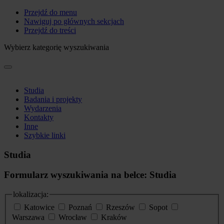
Przejdź do menu
Nawiguj po głównych sekcjach
Przejdź do treści
Wybierz kategorię wyszukiwania
Studia
Badania i projekty
Wydarzenia
Kontakty
Inne
Szybkie linki
Studia
Formularz wyszukiwania na belce: Studia
lokalizacja:
Katowice
Poznań
Rzeszów
Sopot
Warszawa
Wrocław
Kraków