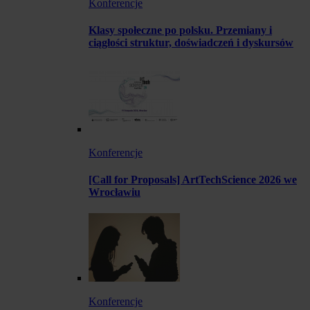
Konferencje
Klasy społeczne po polsku. Przemiany i
ciągłości struktur, doświadczeń i dyskursów
Konferencje
[Call for Proposals] ArtTechScience 2026 we
Wrocławiu
Konferencje