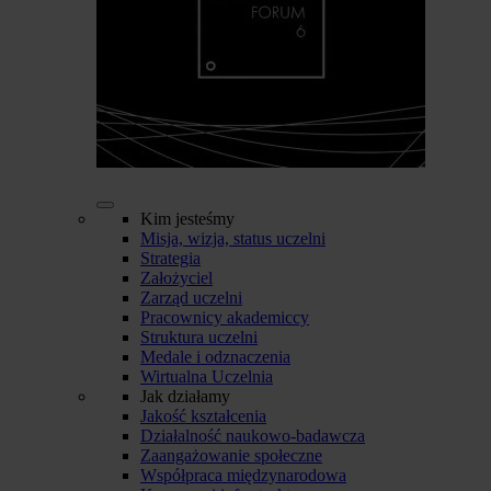
Kim jesteśmy
Misja, wizja, status uczelni
Strategia
Założyciel
Zarząd uczelni
Pracownicy akademiccy
Struktura uczelni
Medale i odznaczenia
Wirtualna Uczelnia
Jak działamy
Jakość kształcenia
Działalność naukowo-badawcza
Zaangażowanie społeczne
Współpraca międzynarodowa