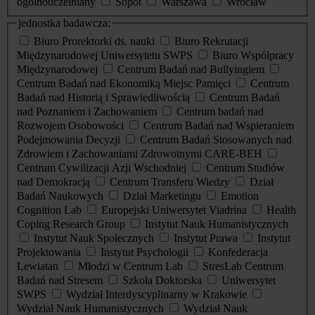
ogólnouczelniany
Sopot
Warszawa
Wrocław
jednostka badawcza:
Biuro Prorektorki ds. nauki
Biuro Rekrutacji
Międzynarodowej Uniwersytetu SWPS
Biuro Współpracy
Międzynarodowej
Centrum Badań nad Bullyingiem
Centrum Badań nad Ekonomiką Miejsc Pamięci
Centrum
Badań nad Historią i Sprawiedliwością
Centrum Badań
nad Poznaniem i Zachowaniem
Centrum badań nad
Rozwojem Osobowości
Centrum Badań nad Wspieraniem
Podejmowania Decyzji
Centrum Badań Stosowanych nad
Zdrowiem i Zachowaniami Zdrowotnymi CARE-BEH
Centrum Cywilizacji Azji Wschodniej
Centrum Studiów
nad Demokracją
Centrum Transferu Wiedzy
Dział
Badań Naukowych
Dział Marketingu
Emotion
Cognition Lab
Europejski Uniwersytet Viadrina
Health
Coping Research Group
Instytut Nauk Humanistycznych
Instytut Nauk Społecznych
Instytut Prawa
Instytut
Projektowania
Instytut Psychologii
Konfederacja
Lewiatan
Młodzi w Centrum Lab
StresLab Centrum
Badań nad Stresem
Szkoła Doktorska
Uniwersytet
SWPS
Wydział Interdyscyplinarny w Krakowie
Wydział Nauk Humanistycznych
Wydział Nauk