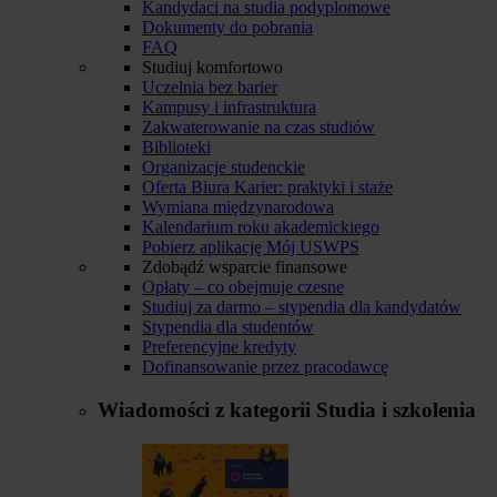
Kandydaci na studia podyplomowe
Dokumenty do pobrania
FAQ
Studiuj komfortowo
Uczelnia bez barier
Kampusy i infrastruktura
Zakwaterowanie na czas studiów
Biblioteki
Organizacje studenckie
Oferta Biura Karier: praktyki i staże
Wymiana międzynarodowa
Kalendarium roku akademickiego
Pobierz aplikację Mój USWPS
Zdobądź wsparcie finansowe
Opłaty – co obejmuje czesne
Studiuj za darmo – stypendia dla kandydatów
Stypendia dla studentów
Preferencyjne kredyty
Dofinansowanie przez pracodawcę
Wiadomości z kategorii
Studia i szkolenia