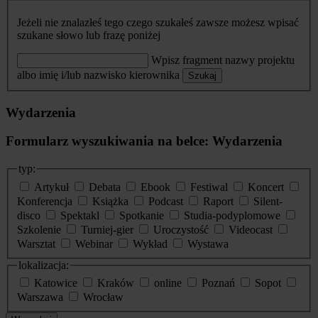
Jeżeli nie znalazłeś tego czego szukałeś zawsze możesz wpisać
szukane słowo lub frazę poniżej
Wpisz fragment nazwy projektu
albo imię i/lub nazwisko kierownika
Szukaj
Wydarzenia
Formularz wyszukiwania na belce: Wydarzenia
typ:
Artykuł
Debata
Ebook
Festiwal
Koncert
Konferencja
Książka
Podcast
Raport
Silent-
disco
Spektakl
Spotkanie
Studia-podyplomowe
Szkolenie
Turniej-gier
Uroczystość
Videocast
Warsztat
Webinar
Wykład
Wystawa
lokalizacja:
Katowice
Kraków
online
Poznań
Sopot
Warszawa
Wrocław