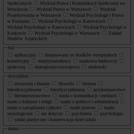
Społecznych
Wydział Prawa i Komunikacji Społecznej we
Wrocławiu
Wydział Prawa w Warszawie
Wydział
Projektowania w Warszawie
Wydział Psychologii i Prawa
w Poznaniu
Wydział Psychologii w Katowicach
Wydział Psychologii w Katowicach
Wydział Psychologii w
Krakowie
Wydział Psychologii w Warszawie
Zakład
Studiów Azjatyckich
typ:
aplikacyjny
finansowany ze środków europejskich
komercyjny
międzynarodowy
naukowo-badawczy
społeczny
strategiczno-rozwojowy
studencki
dyscyplina:
ekonomia i finanse
filozofia
historia
interdyscyplinarne
interdyscyplinarny
językoznawstwo
literaturoznawstwo
nauki o komunikacji i mediach
nauki o kulturze i religii
nauki o polityce i administracji
nauki o zarządzaniu i jakości
nauki prawne
nauki
socjologiczne
nie dotyczy
psychiatria
psychologia
sztuki plastyczne i konserwacja dzieł sztuki
status: