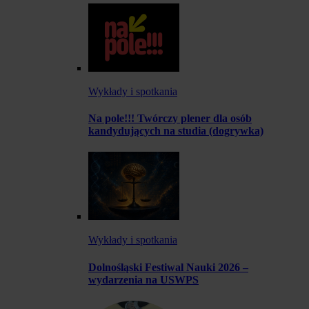
Wykłady i spotkania
Na pole!!! Twórczy plener dla osób
kandydujących na studia (dogrywka)
Wykłady i spotkania
Dolnośląski Festiwal Nauki 2026 –
wydarzenia na USWPS