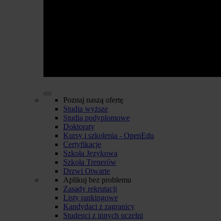
Poznaj naszą ofertę
Studia wyższe
Studia podyplomowe
Doktoraty
Kursy i szkolenia - OpenEdu
Certyfikacje
Szkoła Językowa
Szkoła Trenerów
Drzwi Otwarte
Aplikuj bez problemu
Zasady rekrutacji
Listy rankingowe
Kandydaci z zagranicy
Studenci z innych uczelni