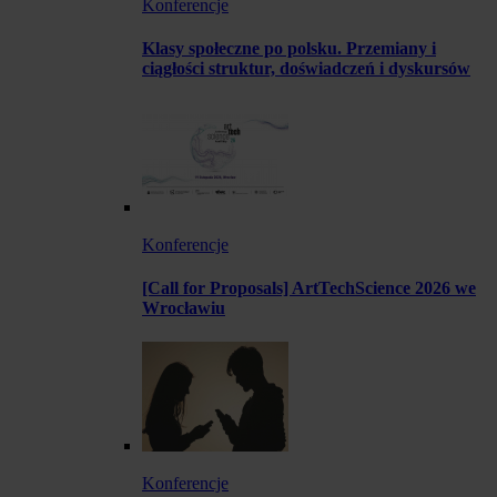
Konferencje
Klasy społeczne po polsku. Przemiany i
ciągłości struktur, doświadczeń i dyskursów
Konferencje
[Call for Proposals] ArtTechScience 2026 we
Wrocławiu
Konferencje