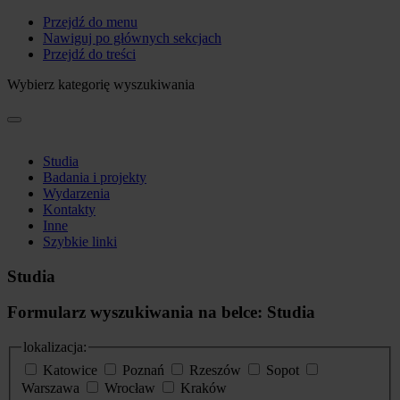
Przejdź do menu
Nawiguj po głównych sekcjach
Przejdź do treści
Wybierz kategorię wyszukiwania
Studia
Badania i projekty
Wydarzenia
Kontakty
Inne
Szybkie linki
Studia
Formularz wyszukiwania na belce: Studia
lokalizacja:
Katowice
Poznań
Rzeszów
Sopot
Warszawa
Wrocław
Kraków