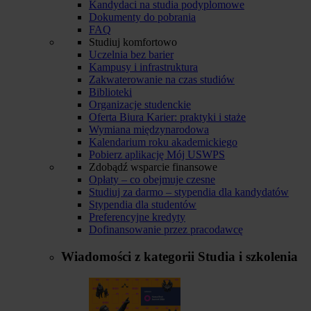
Kandydaci na studia podyplomowe
Dokumenty do pobrania
FAQ
Studiuj komfortowo
Uczelnia bez barier
Kampusy i infrastruktura
Zakwaterowanie na czas studiów
Biblioteki
Organizacje studenckie
Oferta Biura Karier: praktyki i staże
Wymiana międzynarodowa
Kalendarium roku akademickiego
Pobierz aplikację Mój USWPS
Zdobądź wsparcie finansowe
Opłaty – co obejmuje czesne
Studiuj za darmo – stypendia dla kandydatów
Stypendia dla studentów
Preferencyjne kredyty
Dofinansowanie przez pracodawcę
Wiadomości z kategorii
Studia i szkolenia