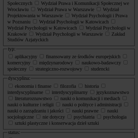
Społecznych
Wydział Prawa i Komunikacji Społecznej we
Wrocławiu
Wydział Prawa w Warszawie
Wydział
Projektowania w Warszawie
Wydział Psychologii i Prawa
w Poznaniu
Wydział Psychologii w Katowicach
Wydział Psychologii w Katowicach
Wydział Psychologii w
Krakowie
Wydział Psychologii w Warszawie
Zakład
Studiów Azjatyckich
typ:
aplikacyjny
finansowany ze środków europejskich
komercyjny
międzynarodowy
naukowo-badawczy
społeczny
strategiczno-rozwojowy
studencki
dyscyplina:
ekonomia i finanse
filozofia
historia
interdyscyplinarne
interdyscyplinarny
językoznawstwo
literaturoznawstwo
nauki o komunikacji i mediach
nauki o kulturze i religii
nauki o polityce i administracji
nauki o zarządzaniu i jakości
nauki prawne
nauki
socjologiczne
nie dotyczy
psychiatria
psychologia
sztuki plastyczne i konserwacja dzieł sztuki
status: