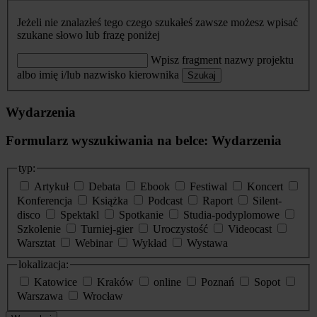
Jeżeli nie znalazłeś tego czego szukałeś zawsze możesz wpisać
szukane słowo lub frazę poniżej
Wpisz fragment nazwy projektu
albo imię i/lub nazwisko kierownika
Szukaj
Wydarzenia
Formularz wyszukiwania na belce: Wydarzenia
typ:
Artykuł
Debata
Ebook
Festiwal
Koncert
Konferencja
Książka
Podcast
Raport
Silent-
disco
Spektakl
Spotkanie
Studia-podyplomowe
Szkolenie
Turniej-gier
Uroczystość
Videocast
Warsztat
Webinar
Wykład
Wystawa
lokalizacja:
Katowice
Kraków
online
Poznań
Sopot
Warszawa
Wrocław