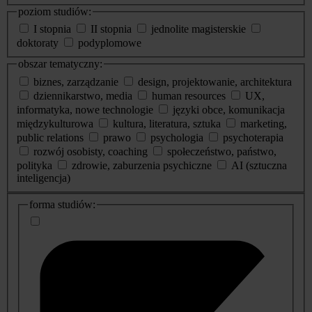
poziom studiów:
I stopnia
II stopnia
jednolite magisterskie
doktoraty
podyplomowe
obszar tematyczny:
biznes, zarządzanie
design, projektowanie, architektura
dziennikarstwo, media
human resources
UX,
informatyka, nowe technologie
języki obce, komunikacja
międzykulturowa
kultura, literatura, sztuka
marketing,
public relations
prawo
psychologia
psychoterapia
rozwój osobisty, coaching
społeczeństwo, państwo,
polityka
zdrowie, zaburzenia psychiczne
AI (sztuczna
inteligencja)
dodatkowe
forma studiów:
informacje
o
studiach