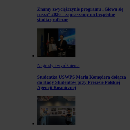
Znamy zwyciężczynie programu „Głowa się
rusza” 2026 – zapraszamy na bezpłatne
studia graficzne
Nagrody i wyróżnienia
Studentka USWPS Maria Komędera dołącza
do Rady Studentów przy Prezesie Polskiej
Agencji Kosmicznej