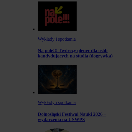
Wykłady i spotkania
Na pole!!! Twórczy plener dla osób
kandydujących na studia (dogrywka)
Wykłady i spotkania
Dolnośląski Festiwal Nauki 2026 –
wydarzenia na USWPS