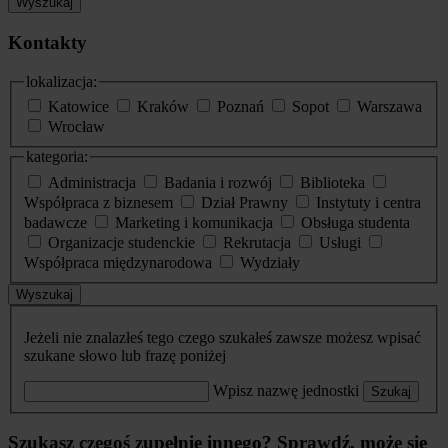
Wyszukaj
Kontakty
lokalizacja:
Katowice
Kraków
Poznań
Sopot
Warszawa
Wrocław
kategoria:
Administracja
Badania i rozwój
Biblioteka
Współpraca z biznesem
Dział Prawny
Instytuty i centra
badawcze
Marketing i komunikacja
Obsługa studenta
Organizacje studenckie
Rekrutacja
Usługi
Współpraca międzynarodowa
Wydziały
Wyszukaj
Jeżeli nie znalazłeś tego czego szukałeś zawsze możesz wpisać
szukane słowo lub frazę poniżej
Wpisz nazwę jednostki
Szukaj
Szukasz czegoś zupełnie innego? Sprawdź, może się