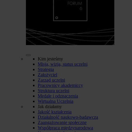
Kim jesteśmy
Misja, wizja, status uczelni
Strategia
Założyciel
Zarząd uczelni
Pracownicy akademiccy
Struktura uczelni
Medale i odznaczenia
Wirtualna Uczelnia
Jak działamy
Jakość kształcenia
Działalność naukowo-badawcza
Zaangażowanie społeczne
Współpraca międzynarodowa