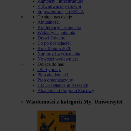
Kampusy i infrastruktura
Zrównoważony rozwój
Sojusz europejski ERUA
Co się u nas dzieje
Aktualności
Konferencje i seminaria
Wykłady i spotkania
Drzwi Otwarte
Co po licencjacie?
Kurs Matura 2026
Nagrody i wyróżnienia
Nowości wydawnicze
Dołącz do nas
Oferty pracy
Pion akademicki
Pion organizacyjny
HR Excellence in Research
Akademicki Program Stażowy
Wiadomości z kategorii
My, Uniwersytet