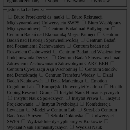
ogólnouczelniany
Sopot
Warszawa
Wrocław
jednostka badawcza:
Biuro Prorektorki ds. nauki
Biuro Rekrutacji
Międzynarodowej Uniwersytetu SWPS
Biuro Współpracy
Międzynarodowej
Centrum Badań nad Bullyingiem
Centrum Badań nad Ekonomiką Miejsc Pamięci
Centrum
Badań nad Historią i Sprawiedliwością
Centrum Badań
nad Poznaniem i Zachowaniem
Centrum badań nad
Rozwojem Osobowości
Centrum Badań nad Wspieraniem
Podejmowania Decyzji
Centrum Badań Stosowanych nad
Zdrowiem i Zachowaniami Zdrowotnymi CARE-BEH
Centrum Cywilizacji Azji Wschodniej
Centrum Studiów
nad Demokracją
Centrum Transferu Wiedzy
Dział
Badań Naukowych
Dział Marketingu
Emotion
Cognition Lab
Europejski Uniwersytet Viadrina
Health
Coping Research Group
Instytut Nauk Humanistycznych
Instytut Nauk Społecznych
Instytut Prawa
Instytut
Projektowania
Instytut Psychologii
Konfederacja
Lewiatan
Młodzi w Centrum Lab
StresLab Centrum
Badań nad Stresem
Szkoła Doktorska
Uniwersytet
SWPS
Wydział Interdyscyplinarny w Krakowie
Wydział Nauk Humanistycznych
Wydział Nauk