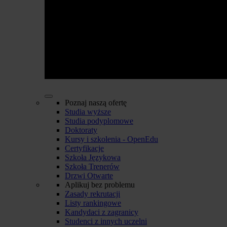
Poznaj naszą ofertę
Studia wyższe
Studia podyplomowe
Doktoraty
Kursy i szkolenia - OpenEdu
Certyfikacje
Szkoła Językowa
Szkoła Trenerów
Drzwi Otwarte
Aplikuj bez problemu
Zasady rekrutacji
Listy rankingowe
Kandydaci z zagranicy
Studenci z innych uczelni