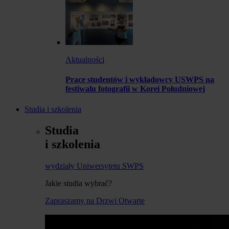
Aktualności
Prace studentów i wykładowcy USWPS na
festiwalu fotografii w Korei Południowej
Studia i szkolenia
Studia
i szkolenia
wydziały Uniwersytetu SWPS
Jakie studia wybrać?
Zapraszamy na Drzwi Otwarte