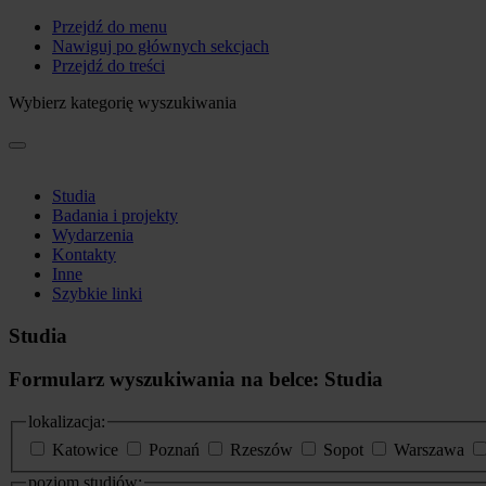
Przejdź do menu
Nawiguj po głównych sekcjach
Przejdź do treści
Wybierz kategorię wyszukiwania
Studia
Badania i projekty
Wydarzenia
Kontakty
Inne
Szybkie linki
Studia
Formularz wyszukiwania na belce: Studia
lokalizacja:
Katowice
Poznań
Rzeszów
Sopot
Warszawa
poziom studiów: