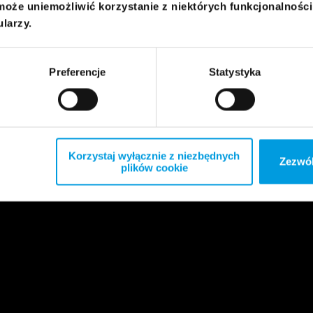
może uniemożliwić korzystanie z niektórych funkcjonalnośc
ularzy.
Preferencje
Statystyka
Korzystaj wyłącznie z niezbędnych
Zezwól
plików cookie