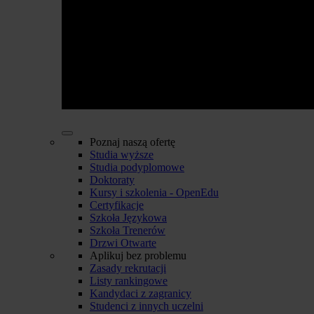
Poznaj naszą ofertę
Studia wyższe
Studia podyplomowe
Doktoraty
Kursy i szkolenia - OpenEdu
Certyfikacje
Szkoła Językowa
Szkoła Trenerów
Drzwi Otwarte
Aplikuj bez problemu
Zasady rekrutacji
Listy rankingowe
Kandydaci z zagranicy
Studenci z innych uczelni