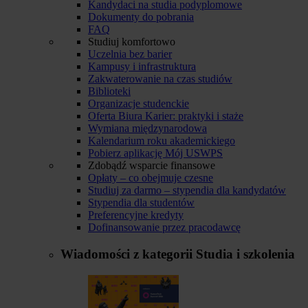
Kandydaci na studia podyplomowe
Dokumenty do pobrania
FAQ
Studiuj komfortowo
Uczelnia bez barier
Kampusy i infrastruktura
Zakwaterowanie na czas studiów
Biblioteki
Organizacje studenckie
Oferta Biura Karier: praktyki i staże
Wymiana międzynarodowa
Kalendarium roku akademickiego
Pobierz aplikację Mój USWPS
Zdobądź wsparcie finansowe
Opłaty – co obejmuje czesne
Studiuj za darmo – stypendia dla kandydatów
Stypendia dla studentów
Preferencyjne kredyty
Dofinansowanie przez pracodawcę
Wiadomości z kategorii
Studia i szkolenia