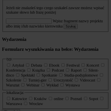
Jeżeli nie znalazłeś tego czego szukałeś zawsze możesz wpisać
szukane słowo lub frazę poniżej
Wpisz fragment nazwy projektu
albo imię i/lub nazwisko kierownika
Szukaj
Wydarzenia
Formularz wyszukiwania na belce: Wydarzenia
typ:
Artykuł
Debata
Ebook
Festiwal
Koncert
Konferencja
Książka
Podcast
Raport
Silent-
disco
Spektakl
Spotkanie
Studia-podyplomowe
Szkolenie
Turniej-gier
Uroczystość
Videocast
Warsztat
Webinar
Wykład
Wystawa
lokalizacja:
Katowice
Kraków
online
Poznań
Sopot
Warszawa
Wrocław