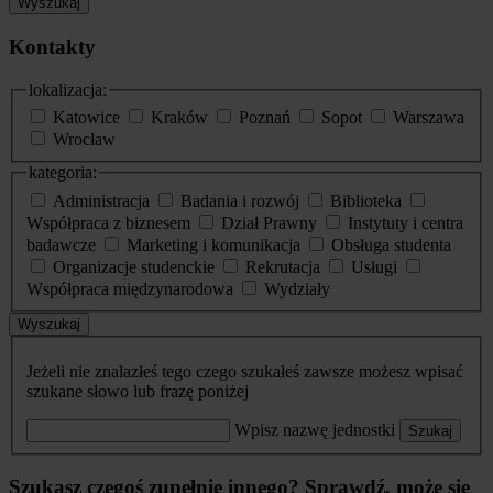
Wyszukaj
Kontakty
lokalizacja:
Katowice
Kraków
Poznań
Sopot
Warszawa
Wrocław
kategoria:
Administracja
Badania i rozwój
Biblioteka
Współpraca z biznesem
Dział Prawny
Instytuty i centra
badawcze
Marketing i komunikacja
Obsługa studenta
Organizacje studenckie
Rekrutacja
Usługi
Współpraca międzynarodowa
Wydziały
Wyszukaj
Jeżeli nie znalazłeś tego czego szukałeś zawsze możesz wpisać
szukane słowo lub frazę poniżej
Wpisz nazwę jednostki
Szukaj
Szukasz czegoś zupełnie innego? Sprawdź, może się