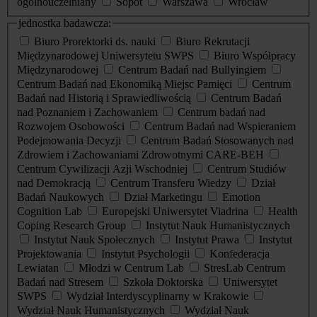
ogólnouczelniany
Sopot
Warszawa
Wrocław
jednostka badawcza:
Biuro Prorektorki ds. nauki
Biuro Rekrutacji
Międzynarodowej Uniwersytetu SWPS
Biuro Współpracy
Międzynarodowej
Centrum Badań nad Bullyingiem
Centrum Badań nad Ekonomiką Miejsc Pamięci
Centrum
Badań nad Historią i Sprawiedliwością
Centrum Badań
nad Poznaniem i Zachowaniem
Centrum badań nad
Rozwojem Osobowości
Centrum Badań nad Wspieraniem
Podejmowania Decyzji
Centrum Badań Stosowanych nad
Zdrowiem i Zachowaniami Zdrowotnymi CARE-BEH
Centrum Cywilizacji Azji Wschodniej
Centrum Studiów
nad Demokracją
Centrum Transferu Wiedzy
Dział
Badań Naukowych
Dział Marketingu
Emotion
Cognition Lab
Europejski Uniwersytet Viadrina
Health
Coping Research Group
Instytut Nauk Humanistycznych
Instytut Nauk Społecznych
Instytut Prawa
Instytut
Projektowania
Instytut Psychologii
Konfederacja
Lewiatan
Młodzi w Centrum Lab
StresLab Centrum
Badań nad Stresem
Szkoła Doktorska
Uniwersytet
SWPS
Wydział Interdyscyplinarny w Krakowie
Wydział Nauk Humanistycznych
Wydział Nauk