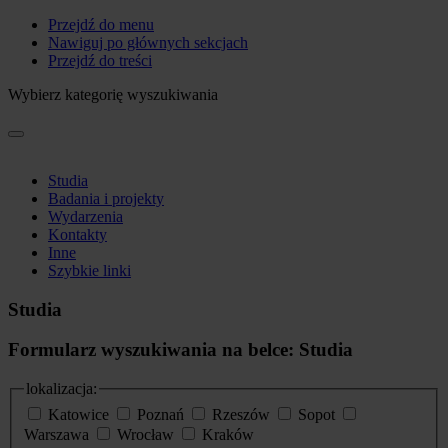
Przejdź do menu
Nawiguj po głównych sekcjach
Przejdź do treści
Wybierz kategorię wyszukiwania
Studia
Badania i projekty
Wydarzenia
Kontakty
Inne
Szybkie linki
Studia
Formularz wyszukiwania na belce: Studia
lokalizacja:
Katowice
Poznań
Rzeszów
Sopot
Warszawa
Wrocław
Kraków