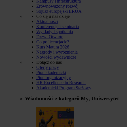
Kampusy i infrastruktura
Zrównoważony rozwój
Sojusz europejski ERUA
Co się u nas dzieje
Aktualności
Konferencje i seminaria
Wykłady i spotkania
Drzwi Otwarte
Co po licencjacie?
Kurs Matura 2026
Nagrody i wyróżnienia
Nowości wydawnicze
Dołącz do nas
Oferty pracy
Pion akademicki
Pion organizacyjny
HR Excellence in Research
Akademicki Program Stażowy
Wiadomości z kategorii
My, Uniwersytet