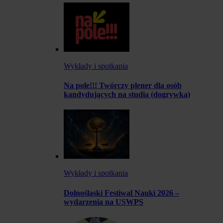
Wykłady i spotkania
Na pole!!! Twórczy plener dla osób
kandydujących na studia (dogrywka)
Wykłady i spotkania
Dolnośląski Festiwal Nauki 2026 –
wydarzenia na USWPS