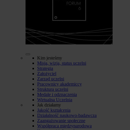
Kim jesteśmy
Misja, wizja, status uczelni
Strategia
Założyciel
Zarząd uczelni
Pracownicy akademiccy
Struktura uczelni
Medale i odznaczenia
Wirtualna Uczelnia
Jak działamy
Jakość kształcenia
Działalność naukowo-badawcza
Zaangażowanie społeczne
Współpraca międzynarodowa