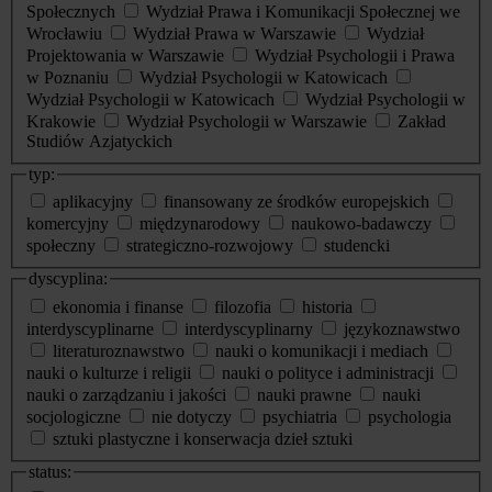
Społecznych
Wydział Prawa i Komunikacji Społecznej we
Wrocławiu
Wydział Prawa w Warszawie
Wydział
Projektowania w Warszawie
Wydział Psychologii i Prawa
w Poznaniu
Wydział Psychologii w Katowicach
Wydział Psychologii w Katowicach
Wydział Psychologii w
Krakowie
Wydział Psychologii w Warszawie
Zakład
Studiów Azjatyckich
typ:
aplikacyjny
finansowany ze środków europejskich
komercyjny
międzynarodowy
naukowo-badawczy
społeczny
strategiczno-rozwojowy
studencki
dyscyplina:
ekonomia i finanse
filozofia
historia
interdyscyplinarne
interdyscyplinarny
językoznawstwo
literaturoznawstwo
nauki o komunikacji i mediach
nauki o kulturze i religii
nauki o polityce i administracji
nauki o zarządzaniu i jakości
nauki prawne
nauki
socjologiczne
nie dotyczy
psychiatria
psychologia
sztuki plastyczne i konserwacja dzieł sztuki
status: