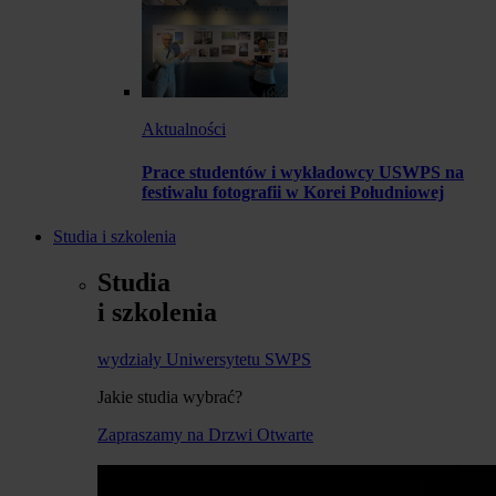
Aktualności
Prace studentów i wykładowcy USWPS na
festiwalu fotografii w Korei Południowej
Studia i szkolenia
Studia
i szkolenia
wydziały Uniwersytetu SWPS
Jakie studia wybrać?
Zapraszamy na Drzwi Otwarte