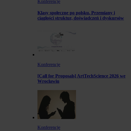
Konferencje
Klasy społeczne po polsku. Przemiany i
ciągłości struktur, doświadczeń i dyskursów
Konferencje
[Call for Proposals] ArtTechScience 2026 we
Wrocławiu
Konferencje