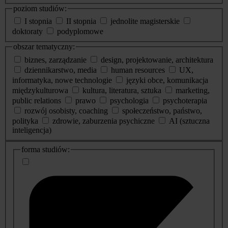
poziom studiów:
I stopnia
II stopnia
jednolite magisterskie
doktoraty
podyplomowe
obszar tematyczny:
biznes, zarządzanie
design, projektowanie, architektura
dziennikarstwo, media
human resources
UX,
informatyka, nowe technologie
języki obce, komunikacja
międzykulturowa
kultura, literatura, sztuka
marketing,
public relations
prawo
psychologia
psychoterapia
rozwój osobisty, coaching
społeczeństwo, państwo,
polityka
zdrowie, zaburzenia psychiczne
AI (sztuczna
inteligencja)
dodatkowe
forma studiów:
informacje
o
studiach