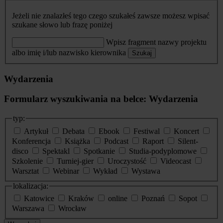
Jeżeli nie znalazłeś tego czego szukałeś zawsze możesz wpisać
szukane słowo lub frazę poniżej
Wpisz fragment nazwy projektu
albo imię i/lub nazwisko kierownika
Szukaj
Wydarzenia
Formularz wyszukiwania na belce: Wydarzenia
typ:
Artykuł
Debata
Ebook
Festiwal
Koncert
Konferencja
Książka
Podcast
Raport
Silent-
disco
Spektakl
Spotkanie
Studia-podyplomowe
Szkolenie
Turniej-gier
Uroczystość
Videocast
Warsztat
Webinar
Wykład
Wystawa
lokalizacja:
Katowice
Kraków
online
Poznań
Sopot
Warszawa
Wrocław