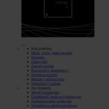
Kim jesteśmy
Misja, wizja, status uczelni
Strategia
Założyciel
Zarząd uczelni
Pracownicy akademiccy
Struktura uczelni
Medale i odznaczenia
Wirtualna Uczelnia
Jak działamy
Jakość kształcenia
Działalność naukowo-badawcza
Zaangażowanie społeczne
Współpraca międzynarodowa