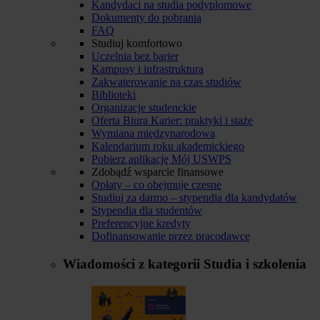
Kandydaci na studia podyplomowe
Dokumenty do pobrania
FAQ
Studiuj komfortowo
Uczelnia bez barier
Kampusy i infrastruktura
Zakwaterowanie na czas studiów
Biblioteki
Organizacje studenckie
Oferta Biura Karier: praktyki i staże
Wymiana międzynarodowa
Kalendarium roku akademickiego
Pobierz aplikację Mój USWPS
Zdobądź wsparcie finansowe
Opłaty – co obejmuje czesne
Studiuj za darmo – stypendia dla kandydatów
Stypendia dla studentów
Preferencyjne kredyty
Dofinansowanie przez pracodawcę
Wiadomości z kategorii
Studia i szkolenia