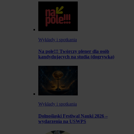
Wykłady i spotkania
Na pole!!! Twórczy plener dla osób
kandydujących na studia (dogrywka)
Wykłady i spotkania
Dolnośląski Festiwal Nauki 2026 –
wydarzenia na USWPS