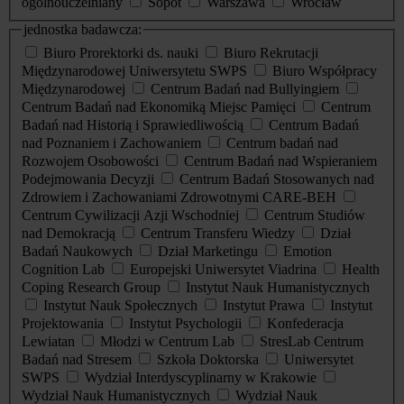
ogólnouczelniany
Sopot
Warszawa
Wrocław
jednostka badawcza:
Biuro Prorektorki ds. nauki
Biuro Rekrutacji
Międzynarodowej Uniwersytetu SWPS
Biuro Współpracy
Międzynarodowej
Centrum Badań nad Bullyingiem
Centrum Badań nad Ekonomiką Miejsc Pamięci
Centrum
Badań nad Historią i Sprawiedliwością
Centrum Badań
nad Poznaniem i Zachowaniem
Centrum badań nad
Rozwojem Osobowości
Centrum Badań nad Wspieraniem
Podejmowania Decyzji
Centrum Badań Stosowanych nad
Zdrowiem i Zachowaniami Zdrowotnymi CARE-BEH
Centrum Cywilizacji Azji Wschodniej
Centrum Studiów
nad Demokracją
Centrum Transferu Wiedzy
Dział
Badań Naukowych
Dział Marketingu
Emotion
Cognition Lab
Europejski Uniwersytet Viadrina
Health
Coping Research Group
Instytut Nauk Humanistycznych
Instytut Nauk Społecznych
Instytut Prawa
Instytut
Projektowania
Instytut Psychologii
Konfederacja
Lewiatan
Młodzi w Centrum Lab
StresLab Centrum
Badań nad Stresem
Szkoła Doktorska
Uniwersytet
SWPS
Wydział Interdyscyplinarny w Krakowie
Wydział Nauk Humanistycznych
Wydział Nauk