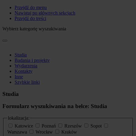
Przejdź do menu
Nawiguj po głównych sekcjach
Przejdź do treści
Wybierz kategorię wyszukiwania
Studia
Badania i projekty
Wydarzenia
Kontakty
Inne
Szybkie linki
Studia
Formularz wyszukiwania na belce: Studia
lokalizacja:
Katowice
Poznań
Rzeszów
Sopot
Warszawa
Wrocław
Kraków