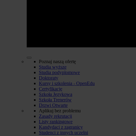
Poznaj naszą ofertę
Studia wyższe
Studia podyplomowe
Doktoraty
Kursy i szkolenia - OpenEdu
Certyfikacje
Szkoła Językowa
Szkoła Trenerów
Drzwi Otwarte
Aplikuj bez problemu
Zasady rekrutacji
Listy rankingowe
Kandydaci z zagranicy
Studenci z innych uczelni