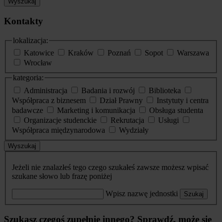
Wyszukaj
Kontakty
lokalizacja:
Katowice
Kraków
Poznań
Sopot
Warszawa
Wrocław
kategoria:
Administracja
Badania i rozwój
Biblioteka
Współpraca z biznesem
Dział Prawny
Instytuty i centra
badawcze
Marketing i komunikacja
Obsługa studenta
Organizacje studenckie
Rekrutacja
Usługi
Współpraca międzynarodowa
Wydziały
Wyszukaj
Jeżeli nie znalazłeś tego czego szukałeś zawsze możesz wpisać
szukane słowo lub frazę poniżej
Wpisz nazwę jednostki
Szukaj
Szukasz czegoś zupełnie innego? Sprawdź, może się