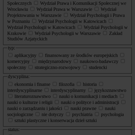
Społecznych
Wydział Prawa i Komunikacji Społecznej we
Wrocławiu
Wydział Prawa w Warszawie
Wydział
Projektowania w Warszawie
Wydział Psychologii i Prawa
w Poznaniu
Wydział Psychologii w Katowicach
Wydział Psychologii w Katowicach
Wydział Psychologii w
Krakowie
Wydział Psychologii w Warszawie
Zakład
Studiów Azjatyckich
typ:
aplikacyjny
finansowany ze środków europejskich
komercyjny
międzynarodowy
naukowo-badawczy
społeczny
strategiczno-rozwojowy
studencki
dyscyplina:
ekonomia i finanse
filozofia
historia
interdyscyplinarne
interdyscyplinarny
językoznawstwo
literaturoznawstwo
nauki o komunikacji i mediach
nauki o kulturze i religii
nauki o polityce i administracji
nauki o zarządzaniu i jakości
nauki prawne
nauki
socjologiczne
nie dotyczy
psychiatria
psychologia
sztuki plastyczne i konserwacja dzieł sztuki
status: