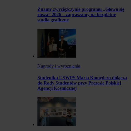
Znamy zwyciężczynie programu „Głowa się
rusza” 2026 – zapraszamy na bezpłatne
studia graficzne
Nagrody i wyróżnienia
Studentka USWPS Maria Komędera dołącza
do Rady Studentów przy Prezesie Polskiej
Agencji Kosmicznej