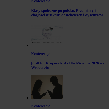
Konferencje
Klasy społeczne po polsku. Przemiany i
ciągłości struktur, doświadczeń i dyskursów
Konferencje
[Call for Proposals] ArtTechScience 2026 we
Wrocławiu
Konferencje