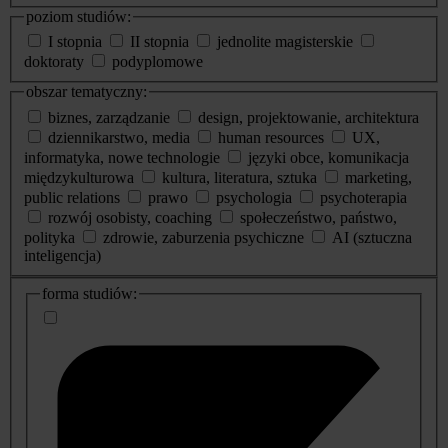
poziom studiów:
I stopnia
II stopnia
jednolite magisterskie
doktoraty
podyplomowe
obszar tematyczny:
biznes, zarządzanie
design, projektowanie, architektura
dziennikarstwo, media
human resources
UX,
informatyka, nowe technologie
języki obce, komunikacja
międzykulturowa
kultura, literatura, sztuka
marketing,
public relations
prawo
psychologia
psychoterapia
rozwój osobisty, coaching
społeczeństwo, państwo,
polityka
zdrowie, zaburzenia psychiczne
AI (sztuczna
inteligencja)
dodatkowe
forma studiów:
informacje
o
studiach