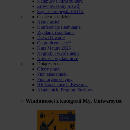
Kampusy i infrastruktura
Zrównoważony rozwój
Sojusz europejski ERUA
Co się u nas dzieje
Aktualności
Konferencje i seminaria
Wykłady i spotkania
Drzwi Otwarte
Co po licencjacie?
Kurs Matura 2026
Nagrody i wyróżnienia
Nowości wydawnicze
Dołącz do nas
Oferty pracy
Pion akademicki
Pion organizacyjny
HR Excellence in Research
Akademicki Program Stażowy
Wiadomości z kategorii
My, Uniwersytet