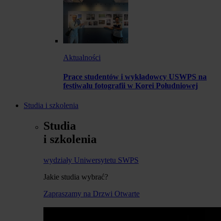
Aktualności
Prace studentów i wykładowcy USWPS na
festiwalu fotografii w Korei Południowej
Studia i szkolenia
Studia
i szkolenia
wydziały Uniwersytetu SWPS
Jakie studia wybrać?
Zapraszamy na Drzwi Otwarte